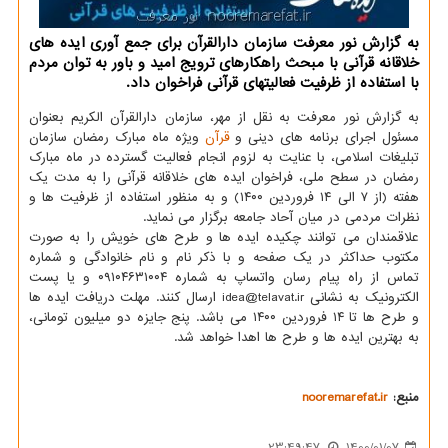
به گزارش نور معرفت سازمان دارالقرآن برای جمع آوری ایده های
خلاقانه قرآنی با مبحث راهکارهای ترویج امید و باور به توان مردم
با استفاده از ظرفیت فعالیتهای قرآنی فراخوان داد.
به گزارش نور معرفت به نقل از مهر، سازمان دارالقرآن الکریم بعنوان
مسئول اجرای برنامه های دینی و
قرآن
ویژه ماه مبارک رمضان سازمان
تبلیغات اسلامی، با عنایت به لزوم انجام فعالیت گسترده در ماه مبارک
رمضان در سطح ملی، فراخوان ایده های خلاقانه قرآنی را به مدت یک
هفته (از ۷ الی ۱۴ فروردین ۱۴۰۰) و به منظور استفاده از ظرفیت ها و
نظرات مردمی در میان آحاد جامعه برگزار می نماید.
علاقمندان می توانند چکیده ایده ها و طرح های خویش را به صورت
مکتوب حداکثر در یک صفحه و با ذکر نام و نام خانوادگی و شماره
تماس از راه پیام رسان واتساپ به شماره ۰۹۱۰۴۶۳۱۰۰۴ و یا پست
الکترونیک به نشانی idea@telavat.ir ارسال کنند. مهلت دریافت ایده ها
و طرح ها تا ۱۴ فروردین ۱۴۰۰ می باشد. پنج جایزه دو میلیون تومانی،
به بهترین ایده ها و طرح ها اهدا خواهد شد.
منبع:
nooremarefat.ir
23:49:47
1400/01/07