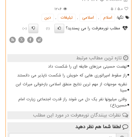
1206
5
/
5.0
تگها:
اسلام
,
اسلامی
,
تبلیغات
,
دین
مطلب نورمعرفت را می پسندید؟
(0)
(1)
X
تازه ترین مطالب مرتبط
نهضت حسینی مرزهای طایفه ای را شکست داد
راز سقوط امپراتوری هایی که خویش را شکست ناپذیر می دانستند
نظریه موجهات از مهم ترین نتایج منطق اسلامی بازخوانی میراث ابن
سینا
وقتی میلیونها نفر یک دل می شوند راز قدرت اجتماعی زیارت امام
حسین(ع)
نظرات بینندگان نورمعرفت در مورد این مطلب
لطفا شما هم
نظر دهید