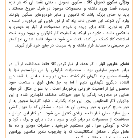
ویژگی سکوی تحویل کالا
: سکوی تحویل ، یعنی نقطه ای که بار تازه
رسیده قصد ورود داشته و محصولات موجود در شرف خروج هستند ،
باید به حدی بزرگ باشد که کامیون و سایر خودروهای سنگین بتوانند
وارد آن شوند. این فضای فاقد پله که از نور خوبی نیز برخوردار است ،
اگر به نواری نقاله برای ورود و خروج محصولات از انبار به خودرو و
بالعکس باشد ، علاوه بر اینکه به کیفیت کار کارگران و بهبود روند ثبت
اطلاعات کالا کمک می کند، باعث می شود تا مواد فاسد شدنی نیز کمتر
در محیطی نا مساعد قرار داشته و به سرعت در جای خود قرار گیرند.
فضای خارجی انبار
: اگر هدف از انبار کردن کالا فقط محافظت از آن در
برابر هجوم سارقین بود ، محصولات فراوانی را می توانستیم تنها با
واسطه حضور چند نگهبان کار کشته ، حتی در وسط بیابان یا نقطه دور
افتاده دیگری نگهداری کنیم ! اما به جز عامل فوق ، سلامت خود
محصول نیز از اهمیت فراوانی برخوردار است . به عنوان مثال اگر مواد
غذایی در مجاورت زندگی یا عبور حیوانات مختلف نگهداری شده و این
جانوران آثار نامطلوبی روی این مواد بگذارند ، شاید کارفرما مجبور به از
دور خارج کردن و دور ریختن آن ها شود ، مشکلی که با دیوار کشی
حول سازه اصلی انبار تا حد زیادی کنترل می شود . در کنار این عوامل ،
محافظت از محصولات در برابر گرما و سرما ، باد ، باران و برف ، گرد و
خاک و آلودگی هوا ، نور مستقیم خورشید ، حشرات موذی و ده ها
عامل دیگر ، حداقل امکاناتیست که با چارچوب بندی مناسبی پیرامون
خود سازه اصلی محقق می گردد .