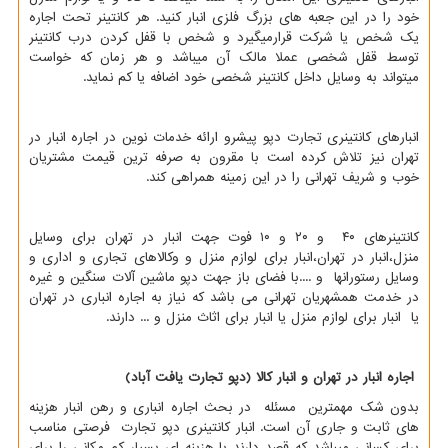
خود را در این جعبه های بزرگ فلزی انبار کنید. هر کانتینر تحت اجاره
یک شخص یا شرکت قرارمیگیرد و شخص با قفل کردن درب کانتینر
توسط قفل شخصی عملا مالک آن میباشد و هر زمان که خواست
میتواند به وسایل داخل کانتینر شخصی خود اضافه یا کم نماید.
انبارهای کانتینری تجارت دپو پیشرو ارائه خدمات نوین در اجاره انبار در
تهران نیز تلاش كرده است با مقرون به صرفه ترین قیمت مشتریان
خوب و شریف تهرانی را در این زمینه همراهی كند.
کانتینرهای ۴۰ و ۲۰ و ۱۰ فوت جهت انبار در تهران برای وسایل
منزل،انبار در تهران،انبار برای لوازم منزل و وکالاهای تجاری و اداری و
وسایل رستورانها و ....با فضای باز جهت دپو ماشین آلات سنگین و غیره
در خدمت همشهریان تهرانی می باشد که نیاز به اجاره انباری در تهران
یا انبار برای لوازم منزل یا انبار برای اثاث منزل و ... دارند.
اجاره انبار در تهران و انبار کالا (دپو تجارت یافت آباد)
بدون شک مهمترین مسئله در بحث اجاره انباری و رهن انبار هزینه
های ثابت و جاری آن است. انبار کانتینری دپو تجارت فرصتی مناسب
برای کسانی میباشد که قصد دارند با هزینه ای بسیار کم مکانی را برای