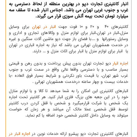
انبار كانتینری تجارت دپو در بهترین منطقه از لحاظ دسترسی به
غرب و جنوب غربی تهران می باشد. اجناس انبار شده تا سقف سه
میلیارد تومان تحت بیمه آتش سوزی قرار می گیرند.
کانتینرهای ۴۰ و ۲۰ و ۱۰ فوت جهت
انبار در تهران
برای وسایل
منزل،انبار در تهران،انبار برای لوازم منزل و وکالاهای تجاری و اداری و
وسایل رستورانها و ....با فضای باز جهت دپو ماشین آلات سنگین و غیره
در خدمت همشهریان تهرانی می باشد که نیاز به اجاره انباری در تهران
یا انبار برای لوازم منزل یا انبار برای اثاث منزل و ... دارند.
اجاره انبار
دپو تجارت تهران بدون پیش پرداخت و بدون رهن و قیمتی
بسیار مناسب و با دسترسی واقعا عالی واقع در سمت غرب و جنوب
غرب شهر تهران، با قیمت باور نکردنی و شرایط بسیار فوق العاده ؛با
خدمات بیست و چهار ساعته درخدمت همشهریان تهرانی .
انبارهای کانتینری این امکان را به شما میدهد تا کالا و یا لوازم منازل
خود را در این جعبه های بزرگ فلزی انبار کنید. هر کانتینر تحت اجاره
یک شخص یا شرکت قرارمیگیرد و شخص با قفل کردن درب کانتینر
توسط قفل شخصی عملا مالک آن میباشد و هر زمان که خواست
میتواند به وسایل داخل کانتینر شخصی خود اضافه یا کم نماید.
انبارهای کانتینری تجارت دپو پیشرو ارائه خدمات نوین در
اجاره انبار در