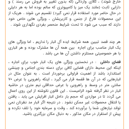
خارج شوند) ، کالای وارداتی (که بدون تغییر به فروش می رسند ) و
دارایی ثابت (مانند یک میز یا کامپیوتری که سالم بوده اما به هر دلیلی
در حال حاضر مورد استفاده قرار نمی گیرد) تقسیم می شوند . هریک از
این محصولات فارغ از جنس و کاربریشان ، ویژگی هایی خاص خود
دارند که سبب می شود تا تحت شرایط منحصر بفردی نگهداری شوند .
هر چند قصد تبیین همه شرایط ایده آل انبار را نداریم ، اما ویژگی های
یک انبار مناسب برای اجاره بین همه آن ها مشترک بوده و هر انباری
با هر خصوصیتی مستلزم داشتن آن ها می باشد .
فضای داخلی
: در نخستین ویژگی های یک انبار خوب برای اجاره ،
اینکه این محیط دارای فضایی کافی برای دسته بندی اجناس و چینشی
استاندارد باشد از اهمیت فراوانی برخوردار است . به عنوان مثال در
انبارهایی که در آن ها قفسه قرار می گیرد ، اینکه راهرویی با عرض ۷۰
سانتی متر در وسط و راهرویی با عرض حداقلی نیم متری در حاشیه
انبار در نظر گرفته شود الزامیست . این قانون نانوشته از این روی اعمال
می گردد تا در مواردی که حجم بار داخل انبار افرایش می یابد ، یافتن
یا انتقال محصولات غیر ممکن نشود . در نتیجه اگر انبار مد نظرتان نمی
تواند نیازهای شما را برآورده کند ، وقت و سرمایه خود را تلف نکرده و
پیش از استقرار در مکان مذکور ، به دنبال مکان بزرگتری باشید.