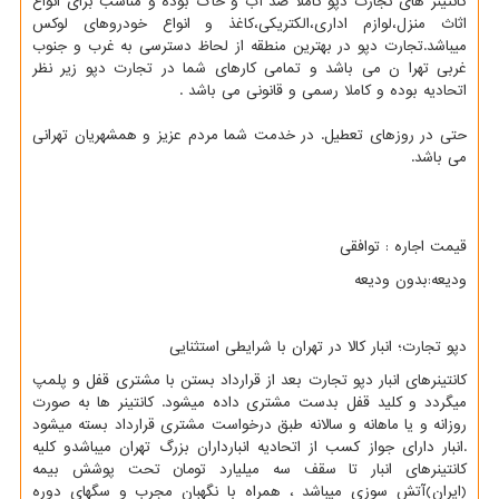
کانتینر های تجارت دپو کاملا ضد آب و خاک بوده و مناسب برای انواع
اثاث منزل،لوازم اداری،الکتریکی،کاغذ و انواع خودروهای لوکس
میباشد.تجارت دپو در بهترین منطقه از لحاظ دسترسی به غرب و جنوب
غربی تهرا ن می باشد و تمامی کارهای شما در تجارت دپو زیر نظر
اتحادیه بوده و کاملا رسمی و قانونی می باشد .
حتی در روزهای تعطیل. در خدمت شما مردم عزیز و همشهریان تهرانی
می باشد.
قیمت اجاره : توافقی
ودیعه:بدون ودیعه
دپو تجارت؛ انبار کالا در تهران با شرایطی استثنایی
کانتینرهای انبار دپو تجارت بعد از قرارداد بستن با مشتری قفل و پلمپ
میگردد و کلید قفل بدست مشتری داده میشود. کانتینر ها به صورت
روزانه و یا ماهانه و سالانه طبق درخواست مشتری قرارداد بسته میشود
.انبار دارای جواز کسب از اتحادیه انبارداران بزرگ تهران میباشدو کلیه
کانتینرهای انبار تا سقف سه میلیارد تومان تحت پوشش بیمه
(ایران)آتش سوزی میباشد ، همراه با نگهبان مجرب و سگهای دوره