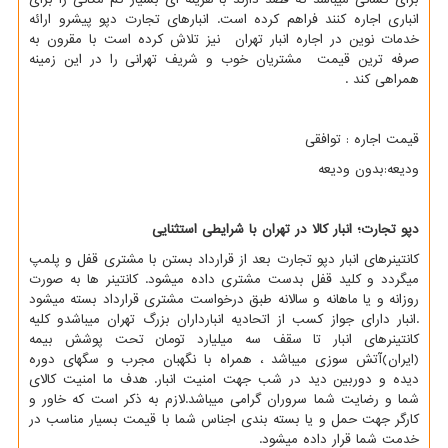
انباری اجاره کنند فراهم کرده است. انبارهای تجارت دپو پیشرو ارائه
خدمات نوین در اجاره انبار تهران نیز تلاش کرده است با مقرون به
صرفه ترین قیمت مشتریان خوب و شریف تهرانی را در این زمینه
همراهی کند .
قیمت اجاره : توافقی
ودیعه:بدون ودیعه
دپو تجارت؛ انبار کالا در تهران با شرایطی استثنایی
کانتینرهای انبار دپو تجارت بعد از قرارداد بستن با مشتری قفل و پلمپ
میگردد و کلید قفل بدست مشتری داده میشود. کانتینر ها به صورت
روزانه و یا ماهانه و سالانه طبق درخواست مشتری قرارداد بسته میشود
.انبار دارای جواز کسب از اتحادیه انبارداران بزرگ تهران میباشدو کلیه
کانتینرهای انبار تا سقف سه میلیارد تومان تحت پوشش بیمه
(ایران)آتش سوزی میباشد ، همراه با نگهبان مجرب و سگهای دوره
دیده و دوربین دید در شب جهت امنیت انبار. هدف ما امنیت کالای
شما و رضایت شما سروران گرامی میباشد.لازم به ذکر است که خاور و
کارگر جهت حمل و یا بسته بندی اجناس شما با قیمت بسیار مناسب در
خدمت شما قرار داده میشود.