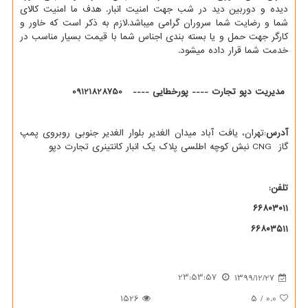
دیده و دوربین دید در شب جهت امنیت انبار. هدف ما امنیت کالای
شما و رضایت شما سروران گرامی میباشد.لازم به ذکر است که خاور و
کارگر جهت حمل و یا بسته بندی اجناس شما با قیمت بسیار مناسب در
خدمت شما قرار داده میشود.
مدیریت دپو تجارت ---- پورخطایی ---- 09121828750
آدرس
:تهران، یافت آباد میدان الغدیر بلوار الغدیر جنوبی روبروی پمپ
گاز
CNG
نبش کوچه اطلسی پلاک یک انبار کانتینری تجارت دپو
تلفن:
۶۶۸۰۳۰۱۱
۶۶۸۰۳۵۱۱
23:53:57
1399/12/27
1526
5
/
0.0