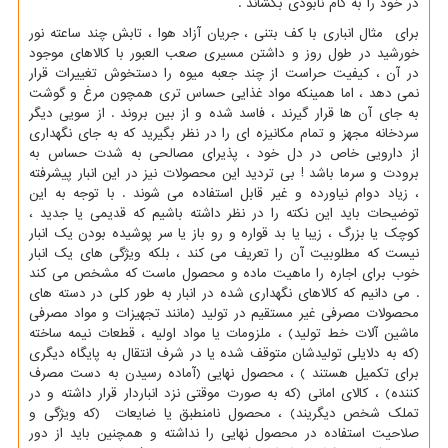
در خود را به کام نابودی بکشاند .
برای مثال انباری با کف بتنی ، جریان آزاد هوا ، تابش چند ساعته نور
خورشید در طول روز و داشتن مسیری صعب العبور با کالاهای موجود
در آن ، کیفیت حراست از چند جعبه میوه را دستخوش تغییرات قرار
نمی دهد ، اما همینکه مواد غذایی حساس تری همچون مرغ و گوشت
به جای آن ها قرار گیرند ، فاسد شده و از بین بروند . از سویی دیگر
سردخانه مجهز و تمام مکانیزه ای را در نظر بگیرید که به جای نگهداری
از دارویی خاص در دل خود ، پذیرای مصالحی به شدت حساس به
برودت و سرما باشد ! بی تردید این محصولات نیز در این انبار پیشرفته
، زیاد دوام نیاورده و غیر قابل استفاده می شوند . با توجه به این
توضیحات باید این نکته را در نظر داشته باشیم که قدیمی یا جدید ،
کوچک یا بزرگ ، زیبا یا بد قواره و رو باز یا سر پوشیده بودن یک انبار
نیست که مطلوبیت آن را تعریف می کند ، بلکه ویژگی های یک انبار
خوب برای اجاره را ماهیت ماده و محصول ماست که مشخص می کند
. می دانیم که کالاهای نگهداری شده در انبار به طور کلی در دسته های
محصولات مصرفی غیر مستقیم در تولید (مانند تجهیزات و مواد مصرفی
ماشین آلات خط تولید) ، ملزومات یا مواد اولیه ، قطعات نیمه ساخته
(که به دلایلی تولیدشان متوقف شده یا در شرف انتقال به پایگاه دیگری
برای تکمیل هستند ) ، محصول نهایی (آماده رسیدن به دست مصرف
کننده) ، کالای امانی (که به صورت موقتی نزد انباردار قرار داشته و در
تملک شخص دیگریند) ، محصول نامنطبق یا ضایعات (که ویژگی و
صلاحیت استفاده در محصول نهایی را نداشته و همچنین باید از دور