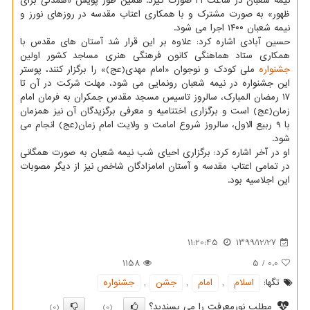
نیمه شعبان در ساعت ۲۱ صورت گیرد. همین طور پویش «همدلی برای
ظهور» به صورت مشترک و با همکاری اعتاب مقدسه در روزهای نورز و
نیمه شعبان ۱۴۰۰ اجرا می شود.
حسین آبادی اشاره کرد: علاوه بر این قرار شد آستان های مقدس با
همکاری ستاد هماهنگی کانون فرهنگی هنری مساجد کشور اولین
جشنواره
ملی کودک و نوجوان «امام مهدی(عج)» را برگزار کنند، پوستر
این جشنواره در نیمه شعبان رونمایی می شود، مهلت شرکت در آن تا
۱۷ رمضان المبارک، سالروز تاسیس مسجد مقدس جمکران به فرمان امام
زمان(عج) است و برگزاری اختتامیه و معرفی برگزیدگان آن نیز همزمان
با ۹ ربیع الاول، سالروز شروع امامت و ولایت امام زمان(عج) انجام می
شود.
او در آخر اشاره کرد: برگزاری احیای شب نیمه شعبان به صورت همگانی
در تمامی اعتاب مقدسه و آستان امامزادگان شاخص نیز از دیگر مصوبات
این اجلاسیه بود.
11:20:45
1399/12/27
1158
5
/
0.0
تگها:
اسلام
,
امام
,
جشن
,
جشنواره
مطلب نورمعرفت را می پسندید؟
(0)
(0)