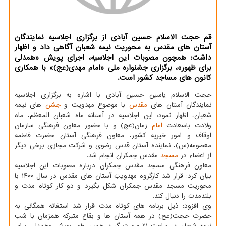
قم حجت الاسلام حسین آبادی از برگزاری اجلاسیه نمایندگان
آستان های مقدس به محوریت نیمه شعبان آگاهی داد و اظهار
داشت: همچون مصوبات این اجلاسیه، اجرای پویش «همدلی
برای ظهور»، برگزاری جشنواره ملی «امام مهدی(عج)» با همکاری
کانون های مساجد کشور است.
حجت الاسلام یاسین حسین آبادی با اشاره به برگزاری اجلاسیه
نمایندگان آستان های
مقدس
با موضوع مهدویت و
جشن
های نیمه
شعبان، اظهار نمود: این اجلاسیه در آستانه ماه شعبان المعظم، ماه
ولادت باسعادت
امام
زمان(عج) و با حضور معاون فرهنگی سازمان
اوقاف و امور خیریه کشور، معاون فرهنگی آستان حضرت فاطمه
معصومه(س)، نماینده آستان قدس رضوی و شرکت مجازی برخی دیگر
از اعضاء در
مسجد
مقدس جمکران انجام شد.
معاون فرهنگی مسجد مقدس جمکران درباره مصوبات این اجلاسیه
بیان کرد: قرار شد کارگروه مهدویتِ آستان های مقدس در سال ۱۴۰۰ با
محوریت مسجد مقدس جمکران شکل بگیرد و دو کار کوتاه مدت و
بلندمدت را دنبال کند.
وی افزود: ذیل برنامه های کوتاه مدت قرار شد استغاثه همگانی به
حضرت حجت(عج) در همه آستان ها و بقاع متبرکه همزمان با شب