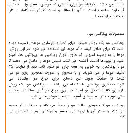
6 ماه می باشد . کراتینه مو برای کسانی که موهای بسیار وز، مجعد و
فر دارند مناسب است تا آنها را صاف و لخت کند.کراتینه کاملا موهارا
لخت و براق میکند .
محصولات بوتاکس مو :
بوتاکس مو یک روش طبیعی برای احیا و بازسازی موهای آسیب دیده
است که برای صافی نیمه دائم موها نیز استفاده می شود. در این روش،
موها را به وسیله آمپولی که حاوی انواع ویتامین ها، پروتئین ها، آمینو
اسید و لیپیدها است، آغشته می کنند. سپس موها را ماساژ می دهند تا
مواد بوتاکس، به خوبی به همه جای مو نفوذ کند. بعد از نهایت ۴۵
دقیقه موها را می شویند و با سشوار به صورت عمودی روی مو می
گیرند تا خشک شود. این درمان برای انواع مو استفاده می
شود ماندگاری بوتاکس تا 4 ماه می باشد . بوتاکس مو یک روش
بازسازی کننده عمیق مو است که برای انواع مو قابل استفاده است و
حتی موجب ترمیم موهای آسیب دیده و موخوره می شود.
بوتاکس مو تا حدودی حالت مو را حفظ می کند و صرفا به ان حجم
می دهد و ظاهر آن را بهبود می بخشد و موها را نرم و درخشان می
کند.