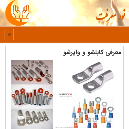
نور معرفت
منو
معرفی كابلشو و وایرشو