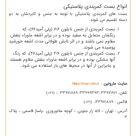
انواع بست کمربندی پلاستیکی
بست های کمربندی پلاستیکی با توجه به جنس و کابردشان به دو
دسته تقسیم می شوند:
بست کمربندی از جنس نایلون 6/6 (پلی آمید66)، که
رنگشان متمایل به سفید بوده و در برابر اشعه ماوراء بنفش
مقاوم نمی باشند و در اثر تابش طولانی مدت اشعه خورشید
پوسیده می شوند.
بست کمربندی از جنس نایلون 4/6 (پلی آمید46)، که رنگ
آنها مشکی بوده و در برابر اشعه ماوراء بنفش مقاوم هستند
و بنابراین از آنها در محیط های باز استفاده می شود.
سایت مارولین
:
https://marrolin.ir
تلفن: 33971921-33999393-33971889 – (021)
فاکس : 33971889- (021)
آدرس : تهران – لاله زار جنوبی – کوچه ملانوروزی -پاساژ قاسمی – پلاک
3