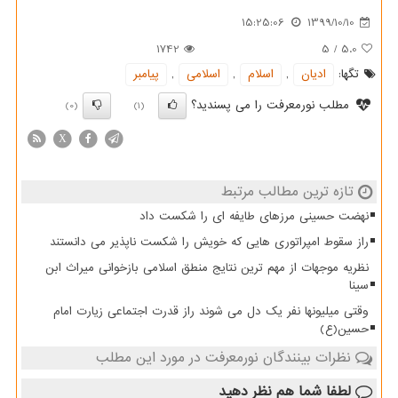
15:25:06
1399/10/10
1742
5
/
5.0
تگها:
ادیان
,
اسلام
,
اسلامی
,
پیامبر
مطلب نورمعرفت را می پسندید؟
(0)
(1)
X
تازه ترین مطالب مرتبط
نهضت حسینی مرزهای طایفه ای را شکست داد
راز سقوط امپراتوری هایی که خویش را شکست ناپذیر می دانستند
نظریه موجهات از مهم ترین نتایج منطق اسلامی بازخوانی میراث ابن
سینا
وقتی میلیونها نفر یک دل می شوند راز قدرت اجتماعی زیارت امام
حسین(ع)
نظرات بینندگان نورمعرفت در مورد این مطلب
لطفا شما هم
نظر دهید