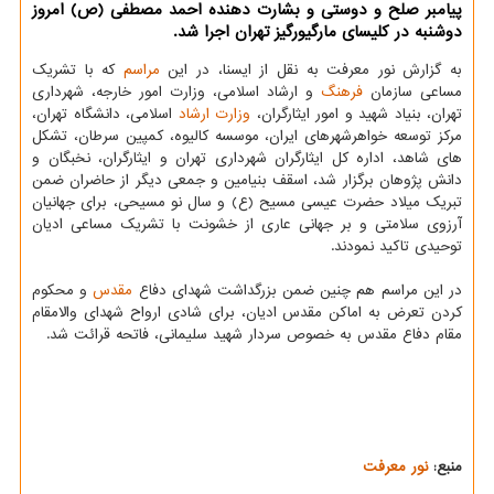
پیامبر صلح و دوستی و بشارت دهنده احمد مصطفی (ص) امروز
دوشنبه در کلیسای مارگیورگیز تهران اجرا شد.
به گزارش نور معرفت به نقل از ایسنا، در این
مراسم
که با تشریک
مساعی سازمان
فرهنگ
و ارشاد اسلامی، وزارت امور خارجه، شهرداری
تهران، بنیاد شهید و امور ایثارگران،
وزارت ارشاد
اسلامی، دانشگاه تهران،
مرکز توسعه خواهرشهرهای ایران، موسسه کالیوه، کمپین سرطان، تشکل
های شاهد، اداره کل ایثارگران شهرداری تهران و ایثارگران، نخبگان و
دانش پژوهان برگزار شد، اسقف بنیامین و جمعی دیگر از حاضران ضمن
تبریک میلاد حضرت عیسی مسیح (ع) و سال نو مسیحی، برای جهانیان
آرزوی سلامتی و بر جهانی عاری از خشونت با تشریک مساعی ادیان
توحیدی تاکید نمودند.
در این مراسم هم چنین ضمن بزرگداشت شهدای دفاع
مقدس
و محکوم
کردن تعرض به اماکن مقدس ادیان، برای شادی ارواح شهدای والامقام
مقام دفاع مقدس به خصوص سردار شهید سلیمانی، فاتحه قرائت شد.
منبع:
نور معرفت