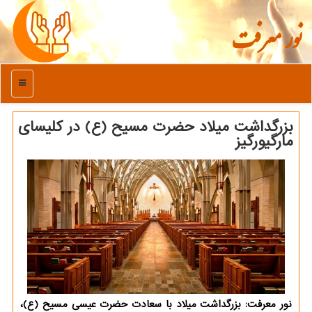
نور معرفت
منو
بزرگداشت میلاد حضرت مسیح (ع) در كلیسای
مارگیورگیز
نور معرفت: بزرگداشت میلاد با سعادت حضرت عیسی مسیح (ع)،