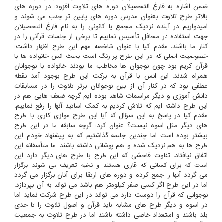
ضمن اشاره به فارغ التحصیلان دوره های تلاوت افزود: در دوره های
بالاتر طرح تلاوت بعنوان مدرس دوره های پایین تر جذب می شوند و
امیدواریم در آینده نزدیک مجمع یا کانونی را به نام فارغ التحصیلان
جهت استفاده در محافل تأسیس نماییم تا برخی از جلسات قرآنی را در
کنار ما باشند. مقدم کیا با عنوان شاخصه مهم این طرح اظهار داشت:
خصوصیت اصلی که در این طرح پر رنگ است بحث انس خانواده ها با
قرآن کریم بود چون نوجوان ها مخاطب ما بودند خانواده با نوجوانان
همراه شدند. این انس با قرآن به برکت این طرح بوجود آمد نقطه
عطفی بود که در کنار آن از بین نوجوانان برتر تلاوت را در مسابقات
دانش آموزی و دیگر مراسمات شاهد بوده ایم گرچه ضعف هایی هم در
این طرح داشته ایم که تلاش کردیم به کمک اساتید آنها را رفع نماییم.
مقدم کیا در پاسخ به این سؤال که آیا این طرح موازی کاری با طرح
های دیگر مثل اسوه نیست؟ عنوان کرد: گرچه سابقه ما در این طرح
بیشتر بوده است اما چندین جلسه گذاشتیم که به پیشنهاد خودم این
طرح ها به هم نزدیک شده و هم پوشانی داشته باشند اما متأسفانه این
اتفاق نیافتاد. تفاوت فاحشی که این طرح با طرح های دیگر دارد این
است که برای کسانی که قاری هستند و نخبه تعریف می شوند برگزار
می گردد آنها را جمع کرده و دوره های ارتقا برای آنان برگزار می گردد
اما در این طرح اگر کسی صفر کیلومتر هم باشد می تواند به آن بپردازد.
نوجوانی که قرآن را دوست دارد می تواند در این طرح شرکت نماید اما
در اسوه و دیگر طرح های مشابه باید قرآن و اصول تلاوت را تا حدی
بلد باشند و استعداد خاصی داشته باشند اما در طرح تلاوت به جمعیت