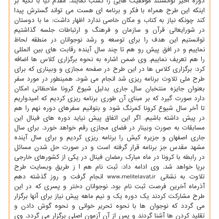
دوره اخیر توانستند موفقیت هایی را کسب نمایند. مقدم کیا با تکیه بر
اینکه این طرح همراه با فکر و برنامه ای هست می تواند گسترش پیدا
کند چونکه نیاز به کتاب و مکان خاصی ندارد اظهار داشت: ما با دوستان
در شورایعالی قرآن و سازمان و فرهنگ و ارتباطات جلسه گذاشتیم
توانستیم این هدف را برای توسعه و رشد نوجوانان در منطقه لحاظ
نماییم و در افق پیش رو هم تا چند سال آینده رقابت های بین المللی
را هم تعریف نماییم. وی ضمن اشاره به نحوه برگزاری کلاس ها اضافه
کرد: برگزاری کلاس ها در این طرح در صفحه مجازی و وبیناری که برای
طرح ملی تلاوت برنامه ریزی شد انجام می شود. همینطور در مورد سفر
بعنوان جایزه منتخبان سال جاری بدلیل شیوع کرونا ملاحظاتی امکان
دارد صورت گیرد که بر مبنای آن طوری برنامه ریزی کردیم که امیدواریم
تا آخر سال شیوع کرونا کمرنگ شود و بتوانیم سفرهای دوره نهم را هم
در پیش داشته باشیم. اگر این اتفاق پیش نیاید دوره های فینال این
مسابقات به صورت وبینار در فضای مجازی رقم خواهد خورد. برای سال
جاری اصفهان و جزیره کیش را برنامه ریزی کردیم و برای سال آینده
مشهد مقدس جز برنامه قرار گرفته است و در صورت حل شدن مسائل
در رابطه با کرونا در ماه مبارک رمضان فینال در یکی از کشورهای خارجی
برپا خواهد شد. وی ادامه داد: ثبت نام هم ا ز طریق وبسایت طرح
تلاوت به نشانی www.melitelavat.ir انجام گرفت و روز گذشته دهم
آذرماه آخرین فرصت ثبت نام بود. نوجوانان دختر و پسری که در این
طرح مشارکت کردند یک دوره یک و نیم ماهه پیش نیاز برای آنها برگزار
می گردد که نوجوان ها با نحوه تحریر خوانی و نحوه گوش دادن و
تقلید کردن ها آشنا گردند و پس از آن آزمون اصلی برگزار می گردد. وی