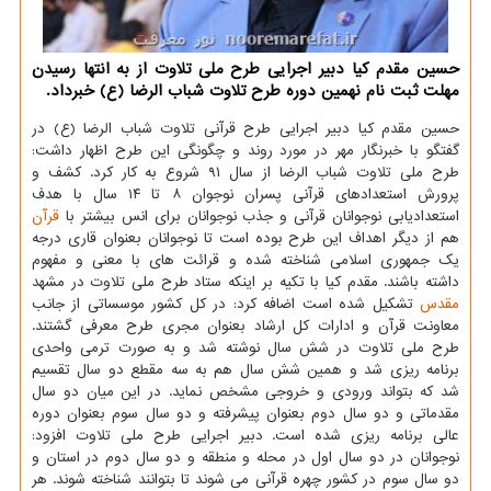
حسین مقدم كیا دبیر اجرایی طرح ملی تلاوت از به انتها رسیدن
مهلت ثبت نام نهمین دوره طرح تلاوت شباب الرضا (ع) خبرداد.
حسین مقدم کیا دبیر اجرایی طرح قرآنی تلاوت شباب الرضا (ع) در
گفتگو با خبرنگار مهر در مورد روند و چگونگی این طرح اظهار داشت:
طرح ملی تلاوت شباب الرضا از سال ۹۱ شروع به کار کرد. کشف و
پرورش استعدادهای قرآنی پسران نوجوان ۸ تا ۱۴ سال با هدف
استعدادیابی نوجوانان قرآنی و جذب نوجوانان برای انس بیشتر با
قرآن
هم از دیگر اهداف این طرح بوده است تا نوجوانان بعنوان قاری درجه
یک جمهوری اسلامی شناخته شده و قرائت های با معنی و مفهوم
داشته باشند. مقدم کیا با تکیه بر اینکه ستاد طرح ملی تلاوت در مشهد
مقدس
تشکیل شده است اضافه کرد: در کل کشور موسساتی از جانب
معاونت قرآن و ادارات کل ارشاد بعنوان مجری طرح معرفی گشتند.
طرح ملی تلاوت در شش سال نوشته شد و به صورت ترمی واحدی
برنامه ریزی شد و همین شش سال هم به سه مقطع دو سال تقسیم
شد که بتواند ورودی و خروجی مشخص نماید. در این میان دو سال
مقدماتی و دو سال دوم بعنوان پیشرفته و دو سال سوم بعنوان دوره
عالی برنامه ریزی شده است. دبیر اجرایی طرح ملی تلاوت افزود:
نوجوانان در دو سال اول در محله و منطقه و دو سال دوم در استان و
دو سال سوم در کشور چهره قرآنی می شوند تا بتوانند شناخته شوند. هر