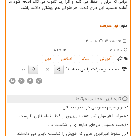
قرآنی که قرآن را حفظ می کنند و آنرا زیبا تلاوت می کنند اضافه شود ما
آماده هستیم این طرح تحت هر عنوانی هم پوشانی داشته باشد.
منبع:
نور معرفت
23:10:18
1399/09/11
1047
5
/
5.0
تگها:
آموزش
,
اسلام
,
اسلامی
,
دین
مطلب نورمعرفت را می پسندید؟
(0)
(1)
X
تازه ترین مطالب مرتبط
خبر و حریم خصوصی در عصر دیجیتال
همراه با فیلمهای آخر هفته تلویزیون از غلاف تمام فلزی تا پست
نهضت حسینی مرزهای طایفه ای را شکست داد
راز سقوط امپراتوری هایی که خویش را شکست ناپذیر می دانستند