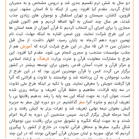
دو سال به شش ترم تقسیم بندی شد و دروس مشخص و به مجریان
ابلاغ گردید. مقدم کیا افزود: پس از اینکه با ۵ استان مشهد، تبریز،
قزوین، کاشان، سیستان و تهران استقبال و نوجوان های زیادی جذب
شدند، هر سال چند استان به آنها اضافه کردیم و هم اکنون فضای
مجازی را برای اجرای آن انتخاب کردیم تا قرآن آموزان از همه استان ها
در این طرح شرکت نمایند. وی ضمن اشاره به اینکه مهلت ثبت نام
نهمین دوره دهم آذرماه به پایان رسید، اظهار داشت: از سال قبل
دختران سن ۱۰ الی ۱۵ سال در این طرح شرکت کرده که
آموزش
هم از
جانب مؤسسات منتخب و مجری انجام می شود. مقدم کیا افزود: این
طرح با مشارکت معاونت قرآن و عترت وزارت
فرهنگ
و ارشاد اسلامی
و مرکز قرآن و عترت آستان قدس رضوی برای توسعه بیشتر در کشور
برگزار می گردد. انس با قرآن مهمترین امری بود که در این طرح از
جانب نوجوانان به آن پرداخته شد و توانستند با تلاوت و قرائتی که آنرا
فرا گرفتند خویش را معرفی نمایند. وی با تکیه بر اینکه طرح ملی تلاوت
در سه پایه قرائت، مفاهیم و حفظ قرآن تعریف و برنامه ریزی شده
است، عنوان کرد: به جهت اینکه این سه پایه را رشد بدهیم رقابتها یی را
تعریف کردیم و جایزه آنرا
سفر
گذاشتیم. در دو دوره اول سفر به جزیره
کیش بعنوان نیمه نهایی تعریف شد و نفرات برتر به کیش رفتند و در
آنجا مرحله فینال برگزار گردید. سپس منتخبین آن دوره به کربلا اعزام
شدند و به جهت اینکه انگیزه و تشویق جدی برای رقابت بین نوجوانان
شکل بگیرد سفرها و محافل قرآنی تلاوت در خارج از کشور را پیگیری
کردیم که عراق، سوریه و لبنان میزبان قرآن آموزانی بودند که در این چند