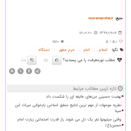
منبع:
nooremarefat.ir
16:02:20
1399/09/06
1510
5
/
5.0
تگها:
اسلام
,
امام
,
حرم مطهر
,
دستگاه
مطلب نورمعرفت را می پسندید؟
(0)
(1)
X
تازه ترین مطالب مرتبط
نهضت حسینی مرزهای طایفه ای را شکست داد
نظریه موجهات از مهم ترین نتایج منطق اسلامی بازخوانی میراث ابن
سینا
وقتی میلیونها نفر یک دل می شوند راز قدرت اجتماعی زیارت امام
حسین(ع)