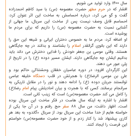
سال ۱۴۰۰ وارد تولید می شویم.
افشار که در
حرم مطهر
حضرت معصومه (س) با سید کاظم احمدزاده
گفت و گو می کرد، درباره احساسش به ساخت این اثر عنوان کرد:
احساسم قابل وصف نیست پس از ساخت این سریال، ما جهانی از
آشنایی نسبت به حضرت معصومه (س) را داریم که برای مردم ما
پوشیده است.
او اضافه کرد: مردم ما به خصوص دختران ایرانی و شیعه این حق را
دارند که این بانوی گرانقدر
اسلام
را بشناسند و بدانند در چه جایگاهی
هستند. وقتی موسی بن جعفر خودش را فدایی دخترش می داند باید
بدانیم ایشان چه جایگاهی دارند. ایشان مسیر دوده (ع) را در تاریخ از
پلی عبور می دهند.
این کارگردان افزود: در دوره عباسیان خفقان وحشتناکی حاکم بود و
علی بن موسی الرضا(ع) با هجرتش در قلب
دستگاه
خلیفه عباسی
توانستند جریان دوده (ع) را ادامه دهند و نور را در مقابل تاریکی به
سرانجام برسانند. کسی که با هجرت و بیان احادیثش پیام
امام
رضا(ع)
را کامل می کند حضرت معصومه(س) است که زینب ثانی است.
افشار با اشاره به اینکه سال هاست در فکر ساخت این سریال بوده
است، اظهار داشت: من سال ۸۸
سفر
حج رفتم و در آن جا یکی از
خواسته هایم از خدا ساخت این سریال بود. از سریال «گاندو» به بعد هر
کاری پیشنهاد شد را کنار زدم و از خود حضرت معصومه(س) خواستم
این فرصت را ایجاد کنند.