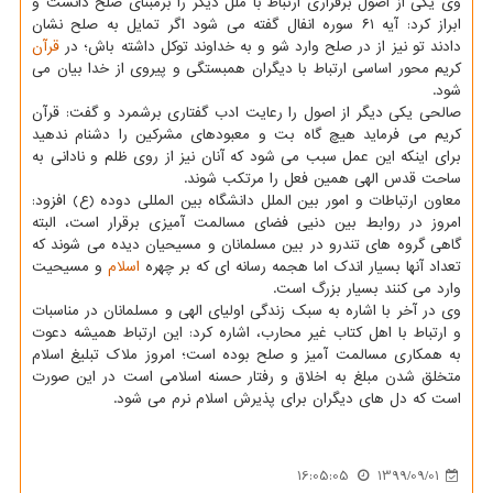
وی یکی از اصول برقراری ارتباط با ملل دیگر را برمبنای صلح دانست و
ابراز کرد: آیه ۶۱ سوره انفال گفته می شود اگر تمایل به صلح نشان
دادند تو نیز از در صلح وارد شو و به خداوند توکل داشته باش؛ در
قرآن
کریم محور اساسی ارتباط با دیگران همبستگی و پیروی از خدا بیان می
شود.
صالحی یکی دیگر از اصول را رعایت ادب گفتاری برشمرد و گفت: قرآن
کریم می فرماید هیچ گاه بت و معبودهای مشرکین را دشنام ندهید
برای اینکه این عمل سبب می شود که آنان نیز از روی ظلم و نادانی به
ساحت قدس الهی همین فعل را مرتکب شوند.
معاون ارتباطات و امور بین الملل دانشگاه بین المللی دوده (ع) افزود:
امروز در روابط بین دنیی فضای مسالمت آمیزی برقرار است، البته
گاهی گروه های تندرو در بین مسلمانان و مسیحیان دیده می شوند که
تعداد آنها بسیار اندک اما هجمه رسانه ای که بر چهره
اسلام
و مسیحیت
وارد می کنند بسیار بزرگ است.
وی در آخر با اشاره به سبک زندگی اولیای الهی و مسلمانان در مناسبات
و ارتباط با اهل کتاب غیر محارب، اشاره کرد: این ارتباط همیشه دعوت
به همکاری مسالمت آمیز و صلح بوده است؛ امروز ملاک تبلیغ اسلام
متخلق شدن مبلغ به اخلاق و رفتار حسنه اسلامی است در این صورت
است که دل های دیگران برای پذیرش اسلام نرم می شود.
16:05:05
1399/09/01