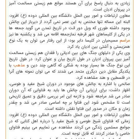
زیادی به دنبال پاسخ برای آن هستند موانع هم زیستی مسالمت آمیز
در پیروان ادیان است.
معاون ارتباطات و امور بین الملل دانشگاه بین المللی دوده (ع) افزود:
البته این مساله تنها مختص به این عصر نمی گردد از دیرباز این چالش
وجود داشته طوری که ویل دور انت در تاریخ تمدن می گوید جمعه ها
در یکی از کلیساهای شهر قرطبه نمازجمعه اقامه می شد و یکشنبه ها نیز
مراسم
مسیحیان در کلیسا دایر بود؛ از این رفتار می توان به یک نوع
همزیستی و آشتی بین ادیان یاد کرد.
وی یکی از دلیلهای جنگ های بین ادیانی را فقدان هم زیستی مسالمت
آمیز بین پیروان ادیان در طول تاریخ بیان و عنوان کرد: در طول تاریخ
این نوع جنگ ها بسیار بوده به شکلی که گاهی چند دین و
مذهب
با
یکدیگر مقابل دین دیگری متحد می شدند که می توان نمونه های آنرا
در فلسطین و هند مشاهده کرد.
صالحی با اشاره به چالش های موجود در دوران شیخ مفید و طوسی،
اظهار داشت: برای ارزیابی آن چالش ها باید به فتاوایی که آن دوران
صادر می شد مراجعه شود و لازمه این امر بررسی دقیق و عمیق تاریخی
است تا مشخص شود این فتاوا بر چه اساسی صادر می شد و چقدر
زمان و مکان در صدور این فتاوا نقش داشته است.
معاون ارتباطات و امور بین الملل دانشگاه بین المللی دوده (ع) افزود:
زمانی که فتاوای شیخ طوسی و شیخ مفید را درباره اهل کتابی که در
جوامع مسلمین زندگی می کردند مشاهده می نماییم می بینیم فتاوای
خاصی را صادر کردند که قابل توجه است.