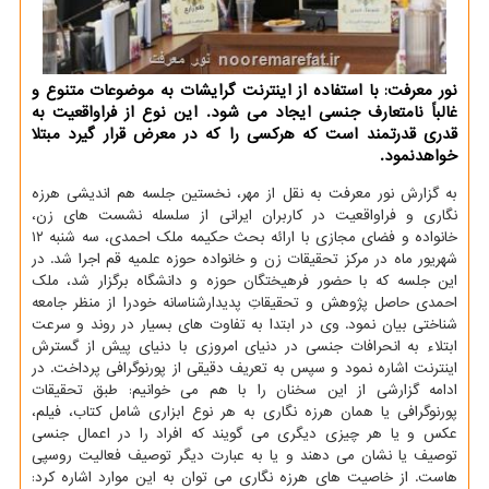
نور معرفت: با استفاده از اینترنت گرایشات به موضوعات متنوع و
غالباً نامتعارف جنسی ایجاد می شود. این نوع از فراواقعیت به
قدری قدرتمند است كه هركسی را كه در معرض قرار گیرد مبتلا
خواهدنمود.
به گزارش نور معرفت به نقل از مهر، نخستین جلسه هم اندیشی هرزه
نگاری و فراواقعیت در كاربران ایرانی از سلسله نشست های زن،
خانواده و فضای مجازی با ارائه بحث حكیمه ملك احمدی، سه شنبه ۱۲
شهریور ماه در مركز تحقیقات زن و خانواده حوزه علمیه قم اجرا شد. در
این جلسه كه با حضور فرهیختگان حوزه و دانشگاه برگزار شد، ملك
احمدی حاصل پژوهش و تحقیقاتِ پدیدارشناسانه خودرا از منظر جامعه
شناختی بیان نمود. وی در ابتدا به تفاوت های بسیار در روند و سرعت
ابتلاء به انحرافات جنسی در دنیای امروزی با دنیای پیش از گسترش
اینترنت اشاره نمود و سپس به تعریف دقیقی از پورنوگرافی پرداخت. در
ادامه گزارشی از این سخنان را با هم می خوانیم: طبق تحقیقات
پورنوگرافی یا همان هرزه نگاری به هر نوع ابزاری شامل كتاب، فیلم،
عكس و یا هر چیزی دیگری می گویند كه افراد را در اعمال جنسی
توصیف یا نشان می دهند و یا به عبارت دیگر توصیف فعالیت روسپی
هاست. از خاصیت های هرزه نگاری می توان به این موارد اشاره كرد: