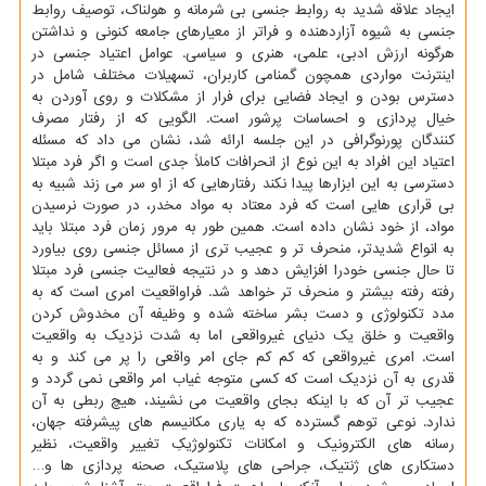
ایجاد علاقه شدید به روابط جنسی بی شرمانه و هولناك، توصیف روابط
جنسی به شیوه آزاردهنده و فراتر از معیارهای جامعه كنونی و نداشتن
هرگونه ارزش ادبی، علمی، هنری و سیاسی. عوامل اعتیاد جنسی در
اینترنت مواردی همچون گمنامی كاربران، تسهیلات مختلف شامل در
دسترس بودن و ایجاد فضایی برای فرار از مشكلات و روی آوردن به
خیال پردازی و احساسات پرشور است. الگویی كه از رفتار مصرف
كنندگان پورنوگرافی در این جلسه ارائه شد، نشان می داد كه مسئله
اعتیاد این افراد به این نوع از انحرافات كاملاً جدی است و اگر فرد مبتلا
دسترسی به این ابزارها پیدا نكند رفتارهایی كه از او سر می زند شبیه به
بی قراری هایی است كه فرد معتاد به مواد مخدر، در صورت نرسیدن
مواد، از خود نشان داده است. همین طور به مرور زمان فرد مبتلا باید
به انواع شدیدتر، منحرف تر و عجیب تری از مسائل جنسی روی بیاورد
تا حال جنسی خودرا افزایش دهد و در نتیجه فعالیت جنسی فرد مبتلا
رفته رفته بیشتر و منحرف تر خواهد شد. فراواقعیت امری است كه به
مدد تكنولوژی و دست بشر ساخته شده و وظیفه آن مخدوش كردن
واقعیت و خلق یك دنیای غیرواقعی اما به شدت نزدیك به واقعیت
است. امری غیرواقعی كه كم كم جای امر واقعی را پر می كند و به
قدری به آن نزدیك است كه كسی متوجه غیاب امر واقعی نمی گردد و
عجیب تر آن كه با اینكه بجای واقعیت می نشیند، هیچ ربطی به آن
ندارد. نوعی توهم گسترده كه به یاری مكانیسم های پیشرفته جهان،
رسانه های الكترونیك و امكانات تكنولوژیكِ تغییر واقعیت، نظیر
دستكاری های ژنتیك، جراحی های پلاستیك، صحنه پردازی ها و…