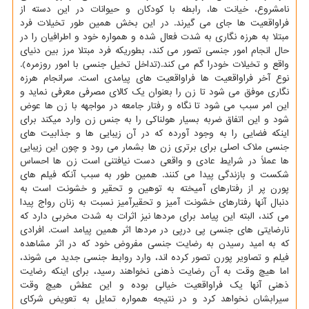
نامشروع، خیانت ها، رابطه با كودكان و حیوانات در این دسته از
فراواقعیت ها جای می گیرند. در این بخش همین طور تخیلات فرد
مبتلا به هرزه نگاری به شدت فعال شده و همواره خود و اطرافیان را در
حال انجام امور جنسی تصور می كند، بطوریكه فرد مبتلا مرز بین دنیای
واقع و تخیلات خودرا گم می كند.(تداخل تخیل جنسی با امور روزمره).
نوع آخر فراواقعیت ها فراواقعیت های پیامدی است. سرانجام هرزه
نگاری موفق می شود تا زن را بعنوان یك كالای مصرفی معرفی نماید و
این امر سبب می شود تا نگاه و رفتار جامعه در مواجهه با زن ها عوض
شود و این اتفاق ضربه بسیار هولناكی را به جنس زن وارد میكند برای
اینكه فضایی را به وجود آورده كه در آن زیبایی ها و جذابیت های
جنسی ملاك اصلی برای برتری زن ها بشمار می رود و چون این زیبایی
ها عملاً در شرایط عادی و واقعی دست نیافتنی است زن ها احساس
شكست و بازندگی پیدا می كنند. همین طور به سبب آنكه فیلم های
پورن پر از رفتارهای آمیخته به توهین و تحقیر و خشونت است به
دنبال آنها رفتارهای خشونت آمیز و تحقیرآمیز نسبت به زنان رواج پیدا
می كند، البته این پیامد برای مردها نیز اثرات به شدت مخربی دارد كه
نارضایتی های جنسی پی درپی در مردها اثر همین پیامد است. افرادی
كه به امید رسیدن به رضایت جنسی مفروض خود كه در اثر مشاهده
فیلم و تصاویر پورن تصور كرده اند، وارد روابط جنسی جدید می شوند،
اما هیچ وقت به آن رضایت ذهنی نخواهند رسید، برای اینكه رضایت
ذهنی آنها یك فراواقعیت خیالی بوده و این عطش هیچ وقت
سیرابشان نخواهد كرد و در نتیجه همواره تمایل به تعویض شركای