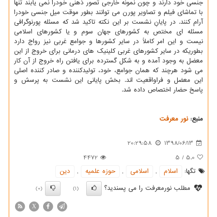
جنسی خود دارند و چون نمونه خارجی تصور ذهنی خودرا نمی یابند تنها
با تماشای فیلم و تصاویر پورن می توانند بطور موقت میل جنسی خودرا
آرام كنند. در پایانِ نشست بر این نكته تاكید شد كه مسئله پورنوگرافی
مسئله ای مختص به كشورهای جهان سوم و یا كشورهای اسلامی
نیست و این امر كاملاً در سایر كشورها و جوامع غربی نیز رواج دارد
بطوریكه در سایر كشورهای غربی كلینیك های درمانی برای خروج از این
معضل به وجود آمده و به شكل گسترده برای یافتن راه خروج از آن كار
می شود هرچند كه همان جوامع، خود، تولیدكننده و صادر كننده اصلی
این معضل و فراواقعیت اند. بخش پایانی این نشست به پرسش و
پاسخ حضار اختصاص داده شد.
منبع:
نور معرفت
20:29:58
1398/06/13
4472
5
/
5.0
تگها:
اسلام
,
اسلامی
,
حوزه علمیه
,
دین
مطلب نورمعرفت را می پسندید؟
(0)
(1)
X