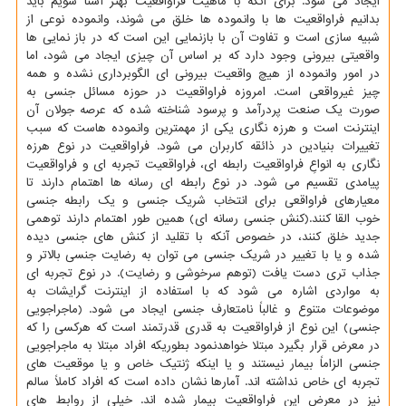
ایجاد می شود. برای آنكه با ماهیت فراواقعیت بهتر آشنا شویم باید
بدانیم فراواقعیت ها با وانموده ها خلق می شوند، وانموده نوعی از
شبیه سازی است و تفاوت آن با بازنمایی این است كه در باز نمایی ها
واقعیتی بیرونی وجود دارد كه بر اساس آن چیزی ایجاد می شود، اما
در امور وانموده از هیچ واقعیت بیرونی ای الگوبرداری نشده و همه
چیز غیرواقعی است. امروزه فراواقعیت در حوزه مسائل جنسی به
صورت یك صنعت پردرآمد و پرسود شناخته شده كه عرصه جولان آن
اینترنت است و هرزه نگاری یكی از مهمترین وانموده هاست كه سبب
تغییرات بنیادین در ذائقه كاربران می شود. فراواقعیت در نوع هرزه
نگاری به انواعِ فراواقعیت رابطه ای، فراواقعیت تجربه ای و فراواقعیت
پیامدی تقسیم می شود. در نوع رابطه ای رسانه ها اهتمام دارند تا
معیارهای فراواقعی برای انتخاب شریك جنسی و یك رابطه جنسی
خوب القا كنند.(كنش جنسی رسانه ای) همین طور اهتمام دارند توهمی
جدید خلق كنند، در خصوص آنكه با تقلید از كنش های جنسی دیده
شده و یا با تغییر در شریك جنسی می توان به رضایت جنسی بالاتر و
جذاب تری دست یافت (توهم سرخوشی و رضایت). در نوع تجربه ای
به مواردی اشاره می شود كه با استفاده از اینترنت گرایشات به
موضوعات متنوع و غالباً نامتعارف جنسی ایجاد می شود. (ماجراجویی
جنسی) این نوع از فراواقعیت به قدری قدرتمند است كه هركسی را كه
در معرض قرار بگیرد مبتلا خواهدنمود بطوریكه افراد مبتلا به ماجراجویی
جنسی الزاماً بیمار نیستند و یا اینكه ژنتیك خاص و یا موقعیت های
تجربه ای خاص نداشته اند. آمارها نشان داده است كه افراد كاملاً سالم
نیز در معرض این فراواقعیت بیمار شده اند. خیلی از روابط های