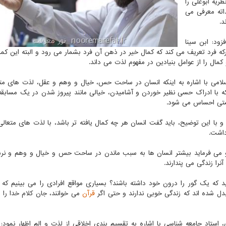
ریه ابوعلی را
اته معرفی می
د.
ود: ابن سینا
که فرد تعریف می کند که کمال خیر در ذهن آن فرد بشمار می رود و البته این کما
ل را از عوامل بنیادین در مفهوم لذت می داند.
لامی با اشاره به اینکه انسان در ساحت حس، خیال و وهم و عقل، لذت های متف
ه با ادراک حسی نظیر خوردن و آشامیدن، خیالی مانند پیروز شدن در یک مسابق
هستی احساس می شود.
با این توضیح، باید گفت انسان هر چه کمال یافته تر باشد، با لذت های متعالی
داشت.
رد: او می فرماید بیشتر انسان ها به سبب ماندن در ساحت حس و خیال و وهم و نر
را زندگی می پندارند.
 اید که یک گور را درون خود داشته باشند؟ بسیاری مواقع افرادی را می بینیم که
ل شده اند که زندگی خوبی ندارند و حتی اگر
قرآن
می خوانند، جان کلام خدا را
ستاد جامعه شناسی با اشاره به تقسیم بندی اخلاقی از لذت و الم اظهار نمود: د