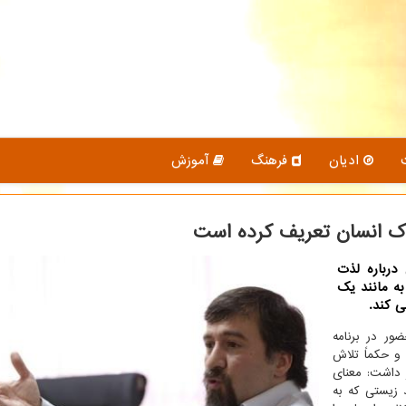
ادیان
فرهنگ
آموزش
راك انسان تعریف كرده است
درباره لذت
به مانند یك
ی كند.
ور در برنامه
 و حکماً تلاش
 داشت: معنای
 زیستی که به