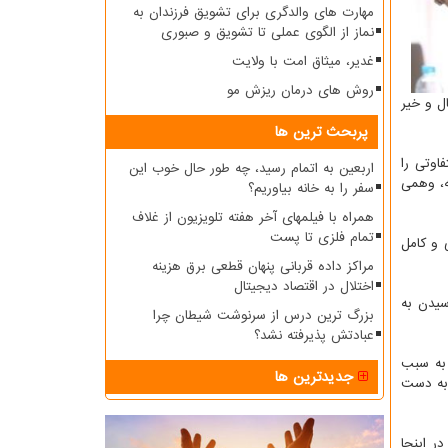
مهارت های والدگری برای تشویق فرزندان به
نماز از الگوی عملی تا تشویق و صبوری
غدیر، میثاق امت با ولایت
روش های درمان ریزش مو
ل و خیر
پربحث ترین ها
اوتی را
اربعین به اتمام رسید، چه طور حال خوب این
ه، وهمی
سفر را به خانه بیاوریم؟
همراه با فیلمهای آخر هفته تلویزیون از غلاف
تمام فلزی تا پست
 و کامل
مراکز داده قربانی پنهان قطعی برق هزینه
اختلال در اقتصاد دیجیتال
سیدن به
بزرگ ترین درس از سرنوشت شیطان چرا
عبادتش پذیرفته نشد؟
 به سبب
جدیدترین ها
 به دست
ر اینجا