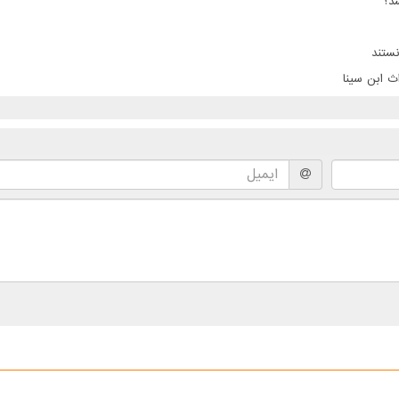
د؟
ستند
ث ابن سینا