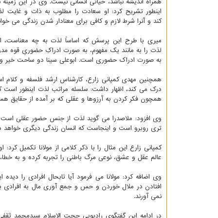
همراه اندیشه نباشد، حیاتی انسانی نیست. وی در این زمینه نظ
اینطور تشریح کرد: او سعادت را مطلوب به ذات و غایت لذ
کند و آنرا شرط لازم و کافی برای معنادار شدن زندگی می خوان
میری با طرح این پرسش که اساساً لذت به چه معناست، افز
لذت را به مانند یک مفهوم، به صورت ادراکِ حضوریِ قوه مدر
به صورت ادراک حضوری است. ابوعلی سینا دو ساحت خیر و کما
همچنین مهدی کمپانی زارع، کارشناس ارشد فلسفه و کلام اس
درک می کند، اظهار داشت: سلسله مراتب لذت اینطور است ک
همچون فکر کردن به آرزوها و عقلی که بر آمده از حقایق 
وی افزود: ملاصدرا می گوید لذت از جنس حضور عقلی است و 
تری روبرو است و اینجاست که انسان زندگی دیگری خواهد 
کمپانی زارع این مثال را با ذکر کلامی از مولانا تکمیل ک
عالم عقل و عشق، نوعی مرگ باطنی را تجربه کرده و به خطا، آن
وی اضافه کرد: مولانا می فرمود آیا تابحال افرادی را دیده
افتادن در ملال خوردن و حس و جمع آوری مال به افرادی بد
نمی آورند.
در ادامه این گفتگوی رادیویی حجت الاسلام سیدمحمد ثقفی، ا