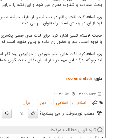
بحث سعادت و شقاوت مطرح می شود و این نکته را فارابی در
وی اضافه کرد: لذت و الم در باب اخلاق از طرف خواجه نصی
فرد از ان در رنجش است را بعنوان الم می دانند.
حجت الاسلام ثقفی اشاره کرد: برای لذت های حسی یکسری لذ
با توجه است، علم و حضور رخ داده و بدین مفهوم است که ف
وی اضافه کرد: لذت هایی نظیر خوردن و خوابیدن زود گذر اس
آید چونکه هرگاه این مهم در نظر انسان نقش بندد، گویی هما
منبع:
nooremarefat.ir
12:36:56
1399/08/22
تگها:
اسلام
,
اسلامی
,
دین
,
قرآن
مطلب نورمعرفت را می پسندید؟
)
(1)
تازه ترین مطالب مرتبط