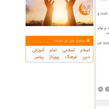
س است و
 و توأم
.
موضوع های نور معرفت
پدید می
اسلام
اسلامی
امام
آموزش
دین
فرهنگ
رپورتاژ
پیامبر
X