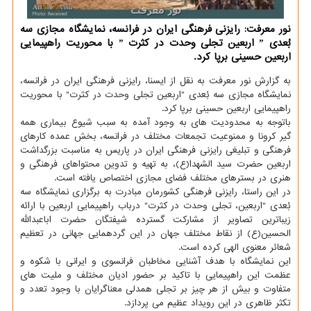
نور معرفت: رایزنی فرهنگی ایران در فرانسه، نمایشگاه مجازی سه
بُعدی ˮ اربعین تجلی وحدت در كثرت ˮ با محوریت راهپیمایی
اربعین حسینی برپا كرد.
به گزارش نور معرفت به نقل از ایسنا، رایزنی فرهنگی ایران در فرانسه،
نمایشگاه مجازی سه بُعدی "اربعین تجلی وحدت در کثرت" با محوریت
راهپیمایی اربعین حسینی برپا کرد.
باتوجه به محدودیت های به وجود آمده به سبب شیوع بیماری همه
گیر کرونا و ممنوعیت تجمعات مختلف در فرانسه، بخش عمده کارهای
فرهنگی و تبلیغی رایزنی فرهنگی ایران در پاریس به مناسبت بزرگداشت
اربعین حضرت سید الشهدا(ع)، به تهیه و تدوین محتواهای فرهنگی و
هنری در بسترهای مختلف فضای مجازی اختصاص یافته است.
در این راستا، رایزنی فرهنگی کشورمان مبادرت به برگزاری نمایشگاه سه
بُعدی "اربعین، تجلی وحدت در کثرت" درباب راهپیمایی اربعین با ارائه
زیباترین تصاویر از مشارکت گسترده شیفتگان حضرت اباعبدالله
الحسین(ع) از نقاط مختلف جهان در این گردهمایی جهانی در تعظیم
شعائر معنوی الهی کرده است.
این نمایشگاه با هدف آشنایی مخاطبان فرانسوی و ایرانی با شکوه و
عظمت این راهپیمایی با تاکید بر حضور ادیان مختلف و ملیت های
متفاوت و بیش از هر چیز بر تجلی همدلی معناگرایان با وجود تعدد و
تکثر ظاهری در این رویداد عظیم می پردازد.