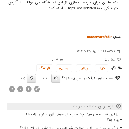
علاقه مندان برای بازدید مجازی از این نمایشگاه می توانند به آدرس
الکترونیکی https: //bit.ly/۳ntWGwY مراجعه کنند.
منبع:
nooremarefat.ir
14:25:49
1399/07/21
1723
5
/
5.0
تگها:
ادیان
,
اربعین
,
بیماری
,
فرهنگ
مطلب نورمعرفت را می پسندید؟
(0)
(1)
X
تازه ترین مطالب مرتبط
اربعین به اتمام رسید، چه طور حال خوب این سفر را به خانه
بیاوریم؟
بزرگ ترین درس از سرنوشت شیطان چرا عبادتش پذیرفته نشد؟