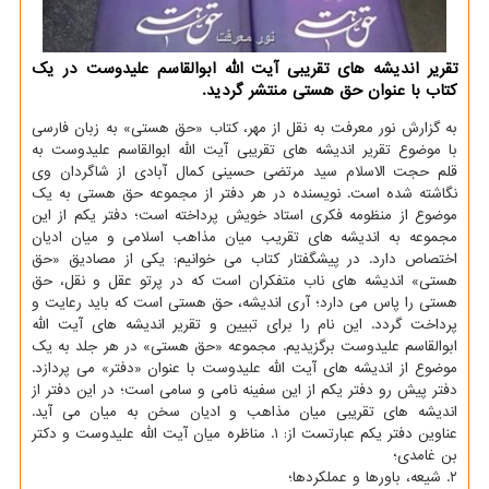
تقریر اندیشه های تقریبی آیت الله ابوالقاسم علیدوست در یك
كتاب با عنوان حق هستی منتشر گردید.
به گزارش نور معرفت به نقل از مهر، کتاب «حق هستی» به زبان فارسی
با موضوع تقریر اندیشه های تقریبی آیت الله ابوالقاسم علیدوست به
قلم حجت الاسلام سید مرتضی حسینی کمال آبادی از شاگردان وی
نگاشته شده است. نویسنده در هر دفتر از مجموعه حق هستی به یک
موضوع از منظومه فکری استاد خویش پرداخته است؛ دفتر یکم از این
مجموعه به اندیشه های تقریب میان مذاهب اسلامی و میان ادیان
اختصاص دارد. در پیشگفتار کتاب می خوانیم: یکی از مصادیق «حق
هستی» اندیشه های ناب متفکران است که در پرتو عقل و نقل، حق
هستی را پاس می دارد؛ آری اندیشه، حق هستی است که باید رعایت و
پرداخت گردد. این نام را برای تبیین و تقریر اندیشه های آیت اللّه
ابوالقاسم علیدوست برگزیدیم. مجموعه «حق هستی» در هر جلد به یک
موضوع از اندیشه های آیت الله علیدوست با عنوان «دفتر» می پردازد.
دفتر پیش رو دفتر یکم از این سفینه نامی و سامی است؛ در این دفتر از
اندیشه های تقریبی میان مذاهب و ادیان سخن به میان می آید.
عناوین دفتر یکم عبارتست از: ۱. مناظره میان آیت اللّه علیدوست و دکتر
بن غامدی؛
۲. شیعه، باورها و عملکردها؛