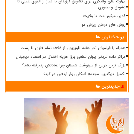
مهارت های والدگری برای تشویق فرزندان به نماز از الگوی عملی تا
تشویق و صبوری
غدیر، میثاق امت با ولایت
روش های درمان ریزش مو
پربحث ترین ها
همراه با فیلمهای آخر هفته تلویزیون از غلاف تمام فلزی تا پست
مراکز داده قربانی پنهان قطعی برق هزینه اختلال در اقتصاد دیجیتال
بزرگ ترین درس از سرنوشت شیطان چرا عبادتش پذیرفته نشد؟
تکمیل بزرگترین مجتمع اسکان زوار اربعین در کربلا
جدیدترین ها