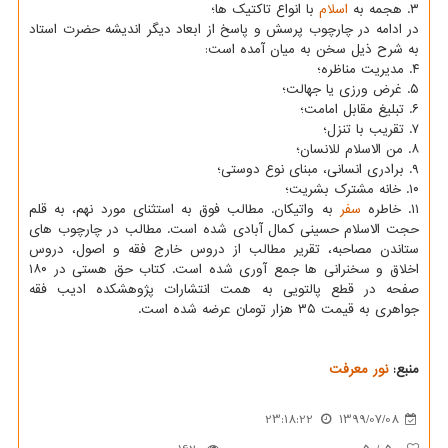
۳. هجمه به
اسلام
با انواع تاکتیک ها؛
در ادامه در چارچوب پرسش و پاسخ از ابعاد دیگر اندیشه حضرت استاد
به شرح ذیل سخن به میان آمده است:
۴. مدیریت مناظره؛
۵. غرض ورزی یا جهالت؛
۶. تبلیغ مقابل امامت؛
۷. تقریب با تنزل؛
۸. من الاسلام للانسان؛
۹. برادری انسانی، مبنای نوع دوستی؛
۱۰. خانه مشترک بشریت؛
۱۱. خاطره
سفر
به واتیکان. مطالب فوق به استثنای مورد نهم، به قلم
حجت الاسلام حسینی کمال آبادی شده است. مطالب در چارچوب های
ستاندن مصاحبه، تقریر مطالب از دروس خارج فقه و اصول، دروس
اخلاق و سخنرانی ها جمع آوری شده است. کتاب حق هستی در ۱۸۰
صفحه در قطع پالتویی به همت انتشارات پژوهشکده ادیب فقه
جواهری به قیمت ۳۵ هزار تومان عرضه شده است.
منبع:
نور معرفت
23:18:22
1399/07/08