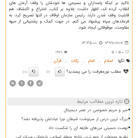
تاکید بر اینکه پاسداران و بسیجی ها خودشان را وقف آرمان های
انقلاب کرده اند، اظهار داشت: علاوه بر کتاب، اختراع و اکتشاف هم
قابلیت وقف شدن دارند. رئیس سازمان اوقاف در انتها تصریح کرد: به
فرماندهان سپاه پیشنهاد می کنم، در جهت کمک و پشتیبانی از جبهه
مقاومت، موقوفاتی ایجاد شود.
13:35:00
1399/07/07
1921
5
/
5.0
تگها:
اسلام
,
امام
,
زكات
,
قرآن
مطلب نورمعرفت را می پسندید؟
(0)
(1)
X
تازه ترین مطالب مرتبط
خبر و حریم خصوصی در عصر دیجیتال
بزرگ ترین درس از سرنوشت شیطان چرا عبادتش پذیرفته نشد؟
نهضت حسینی مرزهای طایفه ای را شکست داد
نظریه موجهات از مهم ترین نتایج منطق اسلامی بازخوانی میراث ابن