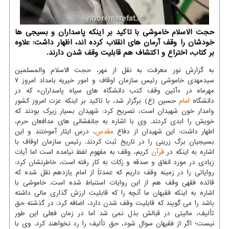
حجت الاسلام خاموشی با تاكید بر اینكه پاسداران و بسیجی ها
خودشان را وقف آرمان های انقلاب كرده اند، اظهار داشت: علاوه
بر كتاب، اختراع و اكتشاف هم قابلیت وقف شدن دارند.
به گزارش نور معرفت به نقل از مهر، حجت الاسلام والمسلمین
سیدمهدی خاموشی رئیس سازمان اوقاف و امور خیریه بامداد امروز ۷
مهرماه در «آئین وقف کتب دانشگاه های سپاه پاسداران» که در
دانشگاه
امام
حسین (ع) برگزار شد، با تاکید بر اینکه عزت امروز کشور
وامدار خون شهیدان است، تصریح کرد: شهیدان بسیار زیرک بودند که
خویش را ابدی کردند. وی با اشاره به جانفشانی های مدافعان حرم،
اظهار داشت: این شهیدان از دفاع
مقدس
، درس ایثار آموختند و این
بسیجیان برگ زرینی را در تاریخ ثبت کردند. رئیس سازمان اوقاف با
اشاره به اینکه در
قرآن
کریم، وقف به مفهوم لفظ نیامده است اما آیات
زیادی در مورد انفاق و صدقه و زکات به کار رفته است، خاطرنشان کرد:
روایاتی را در زمینه وقف داریم که عمدتاً از امام یازدهم نقل شده که
قائده فقهی وقف هم از این روایات استنباط شده است. خاموشی با
اشاره به اینکه فقیهان ما آنچه را که قابلیت ارزش گذاری مالی داشته
باشد را می گویند که قابلیت وقف شدن دارد، اضافه کرد: در گذشته حق
تألیف، مالیتی در قبالش بذل نمی شد اما در زمان فعلی این طور
نیست؛ اگر از فقیهان سوال شود، حق تألیف را رد نخواهند کرد. وی با