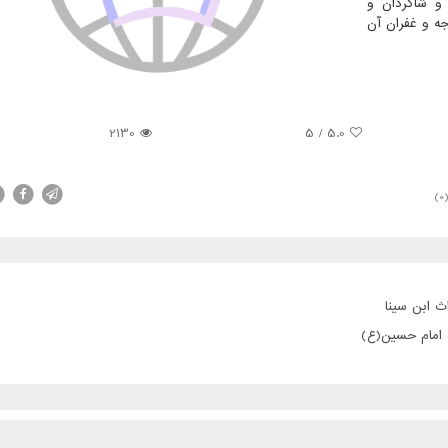
و شاگردان و
جه و غفران آن
2130
5
/
5.0
(0
ث ابن سینا
ت امام حسین(ع)