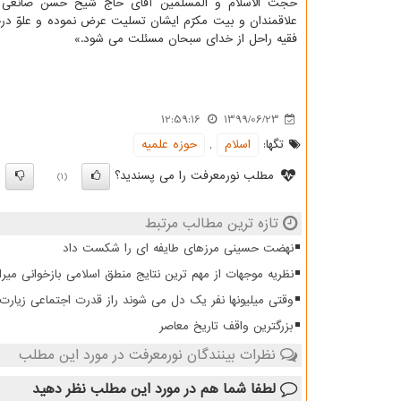
حجت الاسلام و المسلمین آقای حاج شیخ حسن صانعی 
علاقمندان و بیت مکرّم ایشان تسلیت عرض نموده و علوّ در
فقیه راحل از خدای سبحان مسئلت می شود.»
12:59:16
1399/06/23
تگها:
اسلام
,
حوزه علمیه
مطلب نورمعرفت را می پسندید؟
)
(1)
تازه ترین مطالب مرتبط
نهضت حسینی مرزهای طایفه ای را شکست داد
نظریه موجهات از مهم ترین نتایج منطق اسلامی بازخوانی میرا
وقتی میلیونها نفر یک دل می شوند راز قدرت اجتماعی زیار
بزرگترین واقف تاریخ معاصر
نظرات بینندگان نورمعرفت در مورد این مطلب
لطفا شما هم
در مورد این مطلب
نظر دهید