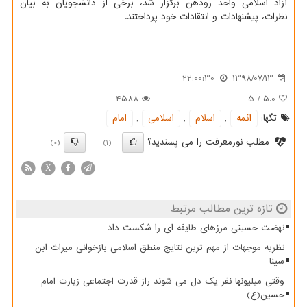
آزاد اسلامی واحد رودهن برگزار شد، برخی از دانشجویان به بیان
نظرات، پیشنهادات و انتقادات خود پرداختند.
22:00:30
1398/07/13
4588
5
/
5.0
تگها:
ائمه
,
اسلام
,
اسلامی
,
امام
مطلب نورمعرفت را می پسندید؟
(0)
(1)
X
تازه ترین مطالب مرتبط
نهضت حسینی مرزهای طایفه ای را شکست داد
نظریه موجهات از مهم ترین نتایج منطق اسلامی بازخوانی میراث ابن
سینا
وقتی میلیونها نفر یک دل می شوند راز قدرت اجتماعی زیارت امام
حسین(ع)