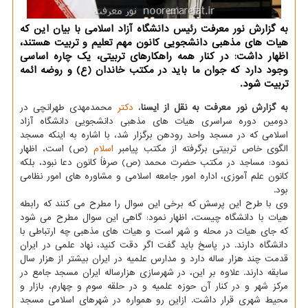
به گزارش نور معرفت رئیس دانشگاه آزاد اسلامی با بیان این كه
هیات های مذهبی دانشجویی كانون مهم تعلیم و تربیت هستند،
اظهار داشت: در كنار همه راهكارهای تربیتی، یك چاره اساسی
وجود دارد كه جوان ما باید در مكتب خاندان (ع) و روضه ائمه
تربیت شود.
به گزارش نور معرفت به نقل از ایسنا
،
دكتر
محمدمهدی طهرانچی در
دومین دوره سراسری هیات های مذهبی دانشجویی دانشگاه آزاد
اسلامی كه در مسجد واحد رودهن برگزار شد، با اشاره به اینكه مسجد
الگوی خاص تربیتی برگرفته از مكتب پیامبر
اسلام
(ص) است، اظهار
نمود: مساجد در مكتب حضرت محمد (ص) صرفاً كانون دعا نبود، بلكه
كانون علم آموزی، اداره امور جامعه اسلامی و مشاوره های امور نظامی
بود.
وی با طرح این پرسش كه برخی این سوال را مطرح می كنند كه رابطه
هیات با دانشگاه چیست، اظهار نمود: گاهی این سوال مطرح می شود
كه جای هیات در محله و شهر است و هیات های مذهبی چه ارتباطی با
دانشگاه دارند. در پاسخ باید گفت اگر دقت كنید، نهاد علمی در ایران
قدمت چند هزار ساله دارد و مدارس علمیه در ایران بیشتر از هزار سال
سابقه دارند. علاوه بر این، در شهرسازی هزارساله ایران مسجد جامع در
مركز شهر و در كنار آن حوزه علمیه و در حلقه سوم و چهارم، بازار و
محیط شهری قرار داشت. ازاین رو همواره در شهرهای اسلامی مسجد