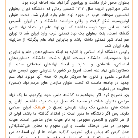
بعنوان محور قرار داشت و پیرامون آنرا نهاد علم احاطه كرده بود.
دكتر طهرانچی افزود: سال ۱۳۱۳ شمسی زمانی كه دانشگاه تهران بعنوان
نخستین سوغات غرب در حوزه نهاد علم وارد ایران شد، تحت عنوان
اونیورسیته شكل گرفت و وقتی خواستند دانشگاه را در ایران تأسیس
كنند، به این مورد توجه نداشتند كه این نهاد علم در امتداد نهاد علمی
گذشته است، بلكه بعنوان یك نهاد تمدنی غرب وارد ایران شد تا تهران
هم نماد شهر تمدنی داشته باشد و بنابراین نهاد علم برگرفته از مدرنیته
وارد ایران شد.
رئیس دانشگاه آزاد اسلامی با اشاره به اینكه دستاوردهای علم و فناوری
تنها خصوصیات دانشگاه نیست، اظهار داشت: دانشگاه دستاوردهای
اجتماعی، اقتصادی و... دارد و ایجاد نهادهای اجتماعی جدید از
دستاوردهای نهاد علم است. امروز در كشور با عناوینی چون انجمن های
اسلامی، علمی و كانون ها سروكار داریم كه همه آنها مولود نهاد علم
جدید در جامعه ماست كه تحت عنوان سازمان های مردم نهاد (سمن)
فعالیت می نمایند.
وی تصریح كرد: اگر بخواهیم به گذشته علمی خود برگردیم، ما یك نهاد
مردمی بعنوان هیات در مسجد كه محل تربیت بود، داشتیم. ازاین رو
هیات های مذهبی یك ریشه تاریخی عمیق در
فرهنگ
ایران اسلامی
دارند. پس اگر دانشگاه ما مقرر است در امتداد گذشته ما باشد، اولی تر
از هر كانون و انجمن مفهومی به نام هیات های مذهبی است. هیات
مفهومی در متن فرهنگ ماست و این مفهوم به معنای غیرتشكیلاتی
عمل كردن كه برخی برای تخریب كاركرد هیات ها از آن استفاده می