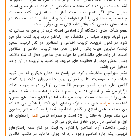
نمایند، نیست، بلكه كسانی كه با تاریخ هیات های مذهبی در كشور ما
آشنا هستند، می دانند كه مفاهیم تشكیلاتی در هیات بسیار جدی است.
بعنوان مثال اگر ناظم یك هیات آغاز به سینه زنی نكند، جمعیت
چندصدنفره سینه زنی را آغاز نخواهد كرد و این نشان داده است كه در
هیات های مذهبی یك رفتار تشكیلاتی جدی برقرار است.
عضو هیأت امنای دانشگاه آزاد اسلامی اضافه كرد: در پاسخ به كسانی كه
می گویند وجود هیات در دانشگاه چه ارتباطی دارد، باید گفت مگر می
شود در كانون تربیت، تربیت اخلاقی و اعتقادی در كنار تربیت علمی
نباشد؟ بنابرین هیات یكی از كانون های مهم تربیت اخلاقی و اعتقادی
است. اگر واحدهای دانشگاهی ما هیات های مذهبی فعال نداشته باشند،
یعنی بخش مهمی از فعالیت های مربوط به تعلیم و تربیت در آن واحد
تعطیل می باشد.
دكتر طهرانچی خاطرنشان كرد: در پاسخ به ادعای دیگری كه می گوید
هیات چه خصوصیت ها و ثمراتی برای دانشجویان دارد، باید گفت
كلاس های درس اخلاق مرحوم آقا مجتبی تهرانی در چارچوب هیات
برگزار می شد و ایشان ۲۰ سال منظم با یك برنامه حساب شده، اخلاق
علمی را در جلسات هیات عرضه می داد، اما در انتهای دهه های محرم،
فاطمیه یا
مراسم
های ماه مبارك رمضان، این نكته را یادآور می شد كه
من مطالب علمی اخلاق را گفتم، اما آنچه شما را به یك میانبر رهنمون
می كند، توسل به خاندان (ع) است و همواره توسل
ائمه
را بعنوان راه
اول و اساسی در درس اخلاق سفارش می كرد.
رئیس دانشگاه آزاد اسلامی با اشاره به اینكه در كنار همه راهكارهای
تربیتی، یك چاره اساسی وجود دارد كه جوان ما باید در مكتب خاندان