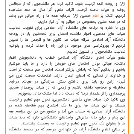
(ع) و روضه ائمه تربیت شود، تاكید كرد: هر دانشجویی كه از مجالس
روضه و هیات فاصله گرفت، اثرات منفی آنرا سال ها بعد مشاهده
كردیم. اشك بر
امام
حسین (ع) سرمایه همه ما و راه حیاتی می باشد
كه در همه سنین بخصوص در جوانی به آن نیاز داریم.
وی با اشاره به برنامه های دانشگاه آزاد اسلامی برای تقویت فعالیت
هیات های مذهبی، اظهار داشت: امسال برای نخستین بار در بودجه
دانشگاه آزاد اسلامی سرانه هیات ها، كانون ها و انجمن ها را تعیین
كردیم تا بوروكراسی های موجود در این راه را حذف كرده و بتوانیم
فعالیت دانشجویان را تسهیل نماییم.
عضو هیأت امنای دانشگاه آزاد اسلامی خطاب به دانشجویان اظهار
داشت: هیاتی بودن امتحان های خویش را دارد و ما باید هوشیار
باشیم و بدانیم آنجا كه پاداش بزرگتر است، امتحان هم سخت تر است
و خداوند از كسانی كه ادعای ایمان دارند، امتحانات سخت تری می
گیرد؛ ازاین رو باید برای داشتن نقش سازندگی در هیات، مراقبه،
مشارطه و محاسبه داشته باشیم و زمانی كه در هیات پرچمدار شدیم،
پرچمداری را از علمدار كربلا كه دست داد اما مشك نداد، بیاموزیم.
وی تاكید كرد: هیات های مذهبی دانشجویی، كانون مهم تعلیم و تربیت
هستند و این هیات ها برای ما یك اجتماع مهم شناخته شده در
دانشگاه آزاد اسلامی به حساب می آید و حضور من در این مراسم هم
این پیام را برای بدنه مدیریتی واحدهای دانشگاهی دارد كه باید هیات
ها را بعنوان یك كانون مهم تعلیم و تربیت به رسمیت بشناسند.
بر مبنای اعلام دانشگاه آزاد، در انتها این مراسم كه در مسجد دانشگاه