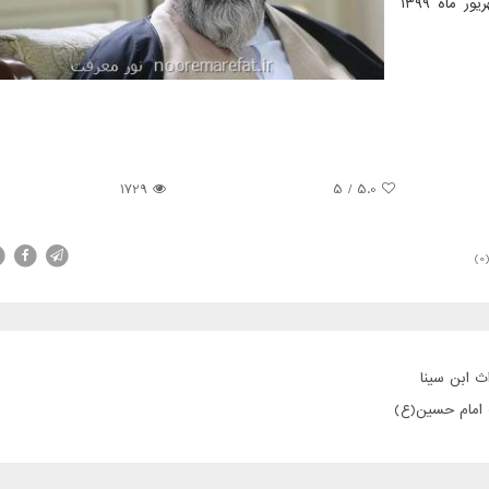
ارجمندشان صبر و اجر مسألت می کنم. محمد قمی ۵ شهریور ماه ۱۳۹۹
1729
5
/
5.0
(0
ث ابن سینا
ت امام حسین(ع)