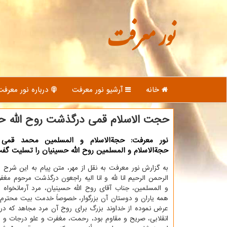
نور معرفت
خانه
آرشیو نور معرفت
درباره نور معرفت
حجت الاسلام قمی درگذشت روح الله ح
نور معرفت: حجةالاسلام و المسلمین محمد قم
حجةالاسلام و المسلمین روح الله حسینیان را تسلیت گف
به گزارش نور معرفت به نقل از مهر، متن پیام به این شرح 
الرحمن الرحیم انا لله و انا الیه راجعون درگذشت مرحوم مغفو
و المسلمین، جناب آقای روح الله حسینیان، مرد آرمانخواه و 
همه یاران و دوستان آن بزرگوار، خصوصاً خدمت بیت محترم
عرض نموده از خداوند بزرگ برای روح آن مرد مجاهد که در
انقلابی، صریح و مقاوم بود، رحمت، مغفرت و علو درجات و بر