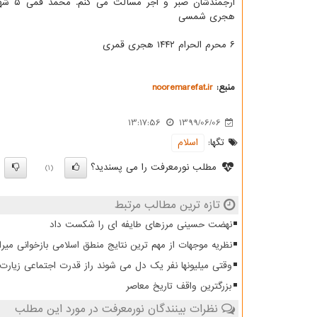
هجری شمسی
۶ محرم الحرام ۱۴۴۲ هجری قمری
منبع:
nooremarefat.ir
13:17:56
1399/06/06
تگها:
اسلام
مطلب نورمعرفت را می پسندید؟
)
(1)
تازه ترین مطالب مرتبط
نهضت حسینی مرزهای طایفه ای را شکست داد
نظریه موجهات از مهم ترین نتایج منطق اسلامی بازخوانی میرا
وقتی میلیونها نفر یک دل می شوند راز قدرت اجتماعی زیار
بزرگترین واقف تاریخ معاصر
نظرات بینندگان نورمعرفت در مورد این مطلب