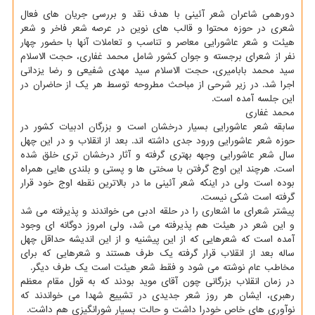
دورهمی شاعران شعر آئینی با هدف نقد و بررسی جریان های فعال
شعری در حوزه محتوا و قالب های نوین در عرصه شعر فاخر و شعر
هیئت و شعر عاشورایی معاصر و تناسب و تعاملات آنها با حضور چهار
نفر از شعرای برجسته و جوان کشور شامل محمد غفاری، حجت الاسلام
سید محمد بابامیری، حجت الاسلام سید مهدی شفیعی و رضا یزدانی
اجرا شد. در زیر شرحی از مباحث مطروحه توسط هر یک از حاضران در
این جلسه آمده است.
محمد غفاری
سابقه شعر عاشورایی بسیار درخشان است و بزرگان ادبیات کشور در
حوزه شعر عاشورایی ورود جدی داشته اند. بعد از انقلاب و در این چهل
سال شعر عاشورایی وجهه بهتری گرفته و آثار درخشان تری خلق شده
است. هرچند این اوج گرفتن با سختی ها و پستی و بلندی هایی همراه
بوده است ولی در اینکه شعر آئینی ما در بالاترین نقطه اوج خود قرار
گرفته است شکی نیست.
پیشتر شعرای ما اشعاری را در حلقه ادبی می خواندند و پذیرفته می شد
و این شعر در هیئت هم پذیرفته می شد، ولی امروز دوگانه ای وجود
آمده است که شعرهایی که از این پیشنیه و از این اندیشه حداقل چهل
ساله بعد از انقلاب قرار گرفته یک طرف هستند و شعرهایی که برای
مخاطب عام نوشته می شود و فقط شعر هیئت است یک طرف دیگر.
در زمان انقلاب بزرگانی چون آقای موید بودند که به قول مقام معظم
رهبری، ایشان هر روز شعر جدیدی در تشییع شهدا می خواندند که
نوآوری های خاص خودرا داشت و حالت بسیار شورانگیزی هم داشت.