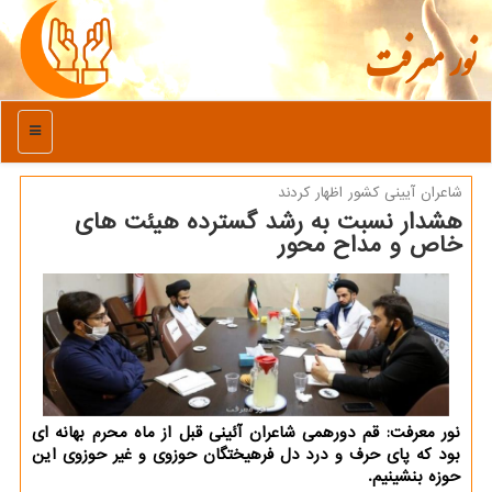
نور معرفت
منو
شاعران آیینی كشور اظهار كردند
هشدار نسبت به رشد گسترده هیئت های
خاص و مداح محور
نور معرفت: قم دورهمی شاعران آئینی قبل از ماه محرم بهانه ای
بود كه پای حرف و درد دل فرهیختگان حوزوی و غیر حوزوی این
حوزه بنشینیم.