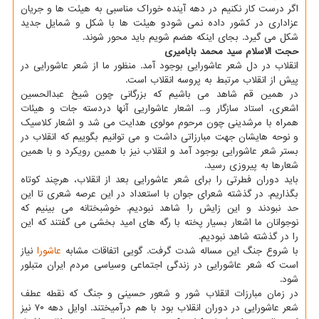
اگر درست کار نکنیم در دهه آینده خوراک مناسبی به هیئت ها و جریان
عزاداری در کشور داده نمی شودو هیئت ها با شکل و شمایل جدید
شکل می گیرد. بجای اینکه هضم شویم باید محور شوند.
حجت الاسلام سید محمد بابامیری
انقلاب در دل شعر عاشورایی بوجود آمد. منظور ما از شعر عاشورایی در
پیش از انقلاب مرتبط به پروسه انقلاب است.
در همین قم شاهد می باشیم که بزرگانی چون شیخ عبدالحسین
اشعری، استاد سازگار و... اشعار عاشواریی آنها دردسته جات و هیئات
همراه با مرشدینی چون مرحوم مولوی هدایت می شد و اشعار کلاسیک
و نوحه هایشان جهت مبارزاتی داشت و می توانیم بگوییم که انقلاب در
بستر شعر عاشورایی بوجود آمد و انقلاب نیز با همین رویکرد و با همین
شعارها به پیروزی رسید.
باید دوران فطرتی را برای شعر عاشورایی بعد از انقلاب، هرچند کوتاه
بگذاریم. در گذشته شعرای جوان با استعداد در این عرصه شعری تا این
حد نبودند و این زایش را شاهد نبودیم. خوشبختانه می بینیم که
نوجوانان ما اشعار بسیار پخته با رگه های امید بخشی می گفتند که این
را در گذشته شاهد نبودیم.
با شروع جنگ این مساله شدت گرفت. گویی اتفاقات مشابه
عاشورا
نیاز
است که شعر عاشورایی در زندگی اجتماعی وسیاسی مردم ایران متبلور
شود.
در زمان مبارزات انقلاب شور و شعور حسینی و جنگ که نقطه عطف
شعر عاشورایی در دوران انقلاب بود با هم درآمیختند. اوایل دهه ۷۰ نیز