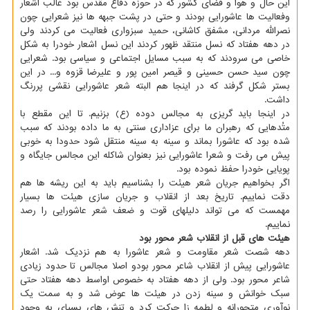
این حال و هوا و فضای کشور که در حوزه دفاع مقدس بود غالب اشعار
وفعالیت ها عاشورایی بودند و حتی در پشت جبهه ها نیز شعرایی چون
نصرالله مردانی، مشفق کاشانی، حمید سبزواری فعالیت می کردند ولی
در دهه هفتاد که نسل منتقد ظهور کردند این نسل اشعار خودرا به شکل
خاصی می سرودند که به سبب مسایل اجتماعی و سیاسی بود. شعرایی
چون سید حسن حسینی و قیصر امین پور و علیرضا قزوه و... در این
بستر شکل گرفند که در اینجا هم البته شعر عاشورایی نقشی پررنگ
داشت.
در اینجا باید گریزی به مجالس دوده (ع) بزنیم. تا این مقطع با
متُدهایی که رهبران ما برای عزاداری سنتی به ما داده بودند که سبب
شده بود که عاشورا بماند و سینه به سینه منتقل شود حدودا به خوبی
پیش می رفت و شعرا عاشورایی نیز بعنوان شاکله این مجالس جایگاه و
پویایی خودرا حفظ نموده بود.
اگر بخواهیم جریان شعر هیئت را بشناسیم باید به این ریشه ها هم
دقت نماییم. تاریخ بعد از انقلاب و جریان سازی هیئت ها بسیار
مهمست که می تواند دلیلهای قوت و ضعف شعر عاشورایی را رصد
نماییم.
هیئت های قبل از انقلاب شعر محور بود
دهه شصت شعر مقاومت و شعر عاشورا به هم نزدیک شد. اشعار
عاشورایی پیش از انقلاب شاعر محور بودو اصلا مجالس تا حدود زیادی
شاعر محور بود. ولی از دهه هفتاد به خصوص اواسط دهه هفتاد حتی
سبک خوانش و سینه زدن در هیئت ها عوض شد و به سمت یک
نوآوری متحورانه و لطمه زا حرکت کرد و تنش های بسیای به وجود