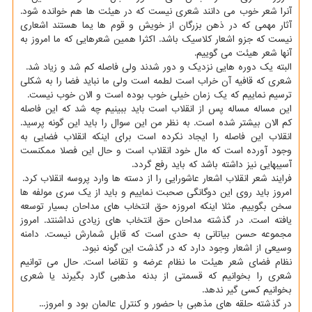
آنرا شعر خوب می دانند شعری نیست که در هیئت ها هم خوانده شود.
آثار مهمی که در ذهن بزرگان از خویش و قوم ها یما هستند اشعاری
نیست که جزو اشعار کلاسیک باشد. اکثرا همین شعرهایی که ما امروز به
آنها شعر هیئت می گوییم.
البته یک دوره هایی نزدیک و دور شدند ولی فاصله کم شد و زیاد شد.
شعری که قافیه آن خراب است لطمه است ولی ما نباید فضا را به شکلی
ترسیم نماییم که یک زمان خیلی خوب بوده است و الان خوب نیست.
این مساله مساله پس از انقلاب است باید ببینیم چه شد که این فاصله
کم الان بیشتر شده است. به نظر من این سوال را باید این گونه پرسید.
انقلاب این فاصله را ایجاد نکرده است برای اینکه انقلاب فضایی به
وجود آورده است که مال خود انقلاب است و حال این فصلا ممکنست
آسیبهایی نیز داشته باشد که باید رفع گردد.
فرایند شعر انقلاب اشعار عاشورایی را از دسته ها وارد پروسه انقلاب کرد.
امروز باید روی این دوگانگی صحبت نماییم و باید از یک سری مولفه ها
سخن بگوییم. مثلا اینکه امروزه حق انتخاب های مداحان بسیار توسعه
یافته است. در گذشته مداحان حق انتخاب های زیادی نداشنتد. امروز
مجموعه حسن بیاتانی به حدی است که قابل شمارش نیست. دامنه
وسیعی از اشعار وجود دارد که در گذشت این گونه نبود.
نظام فضای شعر هیئت ما نظام عرضه و تقاضا است. حال می توانیم
شعری را بخوانیم که قسمتی از بدنه مذهبی گارد بگیرند یا شعری
بخوانیم کسی گیر ندهد.
در گذشته حلقه های مذهبی با حضور و کنترل عالمان بود و امروز...