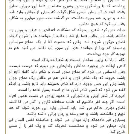
که شاعران و مداحان فقط به ذکر خال لب و گونه و ابرو و... می
پرداختند که با روشنگری جدی رهبری معظم و علما این جریان تحلیل
رفت. البته در آن زمان موجی شکل گرفت که خیلی از جوانان وارد فضا
شدند و مرزی هم وجود نداشت. در گذشته ملاحسین مولوی به شکلی
رفتار می کرد که هیچ مداحی
جرات نمی کرد شعری بخواند که مشکلات اعتقادی و عرفی و وزنی و...
داشته باشد. ولی وقتی فضا باز شد و تقلید از خواننده ها را شروع کردند
فضای دیگری شروع شد. وقتی که حضرت آقا از یک مداح سرشناس
پرسیدند که چرا از خواننده های آن سوی آب تقلید می کنید هم به
توجیه کار خود پرداخت.
نگاه از بالا به پایین مداحان نسبت به شعرا خطرناک است
گاهی اوقات در برخورد مداحان رفتارهایی می بینیم که درست نیست.
یعنی احساس می شود که مداح محور است و شاعر باید کاملا تابع او
باشد. هرچند که یک شاعر قوی و فاخر هم در مقابل یک مداح جوان
باشد ولی این حس وجود دارد که شاعر همیشه باید تابع باشد. یا اینکه
گفته می شود که کسی شاعر فلان مداح است بسیار لطمه زا است.
امروزه کار شعر آیینی و عاشورایی تا حدود زیادی در دست همین افراد
است. اگر چند نفر داشتیم که طناب محافظه کاری را کنار می گذاشتند
فضای بهتری حاکم می شد. باید کسانی وارد این حوزه شوند که هم
فهیم و دانشمند باشند و هم رسانه و زبان برانی داشته باشند.
بسیاری غیر عادمدانه وارد میدان می شوند و متاسفانه نفس انسان نیز
وارد میدان می شود و ممکنست تحریک کند و یک نفر را از مسیر
خارج کند.