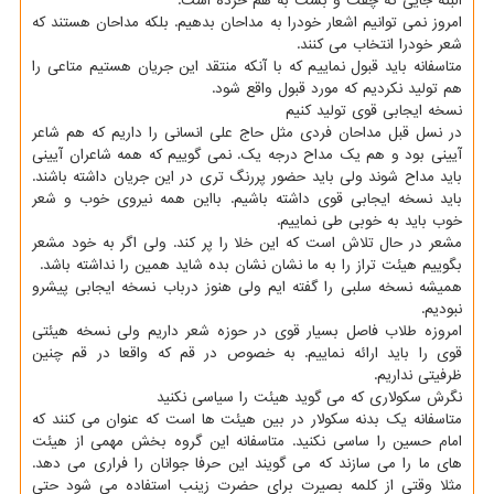
البته جایی که چفت و بست به هم خرده است.
امروز نمی توانیم اشعار خودرا به مداحان بدهیم. بلکه مداحان هستند که
شعر خودرا انتخاب می کنند.
متاسفانه باید قبول نماییم که با آنکه منتقد این جریان هستیم متاعی را
هم تولید نکردیم که مورد قبول واقع شود.
نسخه ایجابی قوی تولید کنیم
در نسل قبل مداحان فردی مثل حاج علی انسانی را داریم که هم شاعر
آیینی بود و هم یک مداح درجه یک. نمی گوییم که همه شاعران آیینی
باید مداح شوند ولی باید حضور پررنگ تری در این جریان داشته باشند.
باید نسخه ایجابی قوی داشته باشیم. بااین همه نیروی خوب و شعر
خوب باید به خوبی طی نماییم.
مشعر در حال تلاش است که این خلا را پر کند. ولی اگر به خود مشعر
بگوییم هیئت تراز را به ما نشان نشان بده شاید همین را نداشته باشد.
همیشه نسخه سلبی را گفته ایم ولی هنوز درباب نسخه ایجابی پیشرو
نبودیم.
امروزه طلاب فاصل بسیار قوی در حوزه شعر داریم ولی نسخه هیئتی
قوی را باید ارائه نماییم. به خصوص در قم که واقعا در قم چنین
ظرفیتی نداریم.
نگرش سکولاری که می گوید هیئت را سیاسی نکنید
متاسفانه یک بدنه سکولار در بین هیئت ها است که عنوان می کنند که
امام حسین را ساسی نکنید. متاسفانه این گروه بخش مهمی از هیئت
های ما را می سازند که می گویند این حرفا جوانان را فراری می دهد.
مثلا وقتی از کلمه بصیرت برای حضرت زینب استفاده می شود حتی