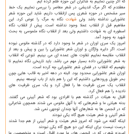
که اگر چنین نماییم به شاعران این حوزه ظلم کرده ایم.
معقتدم که اگر مرگ اندیشی در شعر معاصر را بررسی نماییم یک خط
سیر مشخص در حوزه شعری پس ازانقلاب داریم. شاید این حوزه شعر
عاشورایی نداشته باشد ولی
شهادت
نگاه به مرگ را عوض کرد. این
مفاهیم قبل از انقلاب عملا وجود نداشته است. پیش از انقلاب نگاه
اسطوره ای به شهادت داشتیم ولی بعد از انقلاب نگاه ملموسی به بحث
شهید به وجود آمد.
امروز یک سری اوزان در شعر ما وجود دارد که در گذشته مانوس نبوده
است. اگر دایره واژگان و اوزان شعر عاشورایی را بین و پیش و بعد از
انقلاب مقایسه نماییم تفاوت های عمده ای می بینیم. تنوعی که انقلاب
به شعر عاشورایی داده بسیار مهم می باشد. باید تاریخی نگاه نماییم تا
بفهمیم که انقلاب در فضای شعر عاشورایی چه کرده است.
اوزان شعر عاشورایی محدود بود. البته در دهه اخیر به قالب هایی چون
بحر طویل ورودهایی داشتیم که این را هم باید از باب توسعه ببنیم.
انقلاب یک سری ظرفیت ها را فعال کرد و یک سری ظرفیت های
نادیده را هم فعال کرد.
اقبال به هیئات در گذشته هم با افرادی بود که شعر آیینی می گفتند.
بدنه هیئتی ما و شعرهایی که با آنهل مانوس می شدند همچون شاعرانی
که در انجمن ها به شعارهای آنها چندان توجهی نمی شد.
شعر آئینی و شعر هیئت هیچ گاه یکی نبودند
اینکه گفته می شود که امروز شعر هیئت و شعر آیینی از هم جدا شدند
درست نیست برای اینکه این دو هیچ گاه یکی نبودند
امروزه شعری که در انجمن های ما مورد اقبال است و متخصصین ما