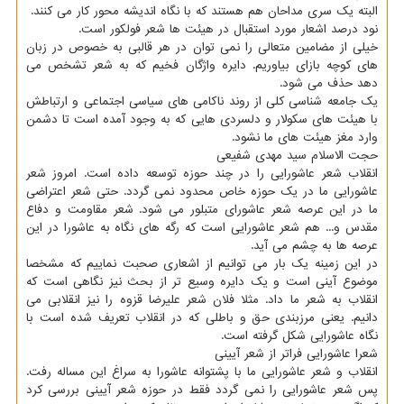
البته یک سری مداحان هم هستند که با نگاه اندیشه محور کار می کنند.
نود درصد اشعار مورد استقبال در هیئت ها شعر فولکور است.
خیلی از مضامین متعالی را نمی توان در هر قالبی به خصوص در زبان
های کوچه بازای بیاوریم. دایره واژگان فخیم که به شعر تشخص می
دهد حذف می شود.
یک جامعه شناسی کلی از روند ناکامی های سیاسی اجتماعی و ارتباطش
با هیئت های سکولار و دلسردی هایی که به وجود آمده است تا دشمن
وارد مغز هیئت های ما نشود.
حجت الاسلام سید مهدی شفیعی
انقلاب شعر عاشورایی را در چند حوزه توسعه داده است. امروز شعر
عاشورایی ما در یک حوزه خاص محدود نمی گردد. حتی شعر اعتراضی
ما در این عرصه شعر عاشورای متبلور می شود. شعر مقاومت و دفاع
مقدس و... هم شعر عاشورایی است که رگه های نگاه به عاشورا در این
عرصه ها به چشم می آید.
در این زمینه یک بار می توانیم از اشعاری صحبت نماییم که مشخصا
موضوع آینی است و یک دایره وسیع تر از بحث نیز نگاهی است که
انقلاب به شعر ما داد. مثلا فلان شعر علیرضا قزوه را نیز انقلابی می
دانیم. یعنی مرزبندی حق و باطلی که در انقلاب تعریف شده است با
نگاه عاشورایی شکل گرفته است.
شعرا عاشورایی فراتر از شعر آیینی
انقلاب و شعر عاشورایی ما با پشتوانه عاشورا به سراغ این مساله رفت.
پس شعر عاشورایی را نمی گردد فقط در حوزه شعر آیینی بررسی کرد