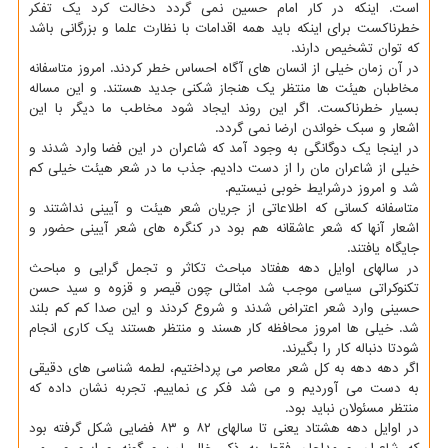
است. اینکه در کار امام حسین نمی گردد دخالت کرد یک تفکر
خطرناکست برای اینکه باید همه اقدامات با نظارت علما و بزرگانی باشد
که توان تشخیص دارند.
در آن زمان خیلی از انسان های آگاه احساس خطر کردند. امروز متاسفانه
مخاطبان هیئت ها منتظر یک هنجاز شکنی جدید هستند. و این مساله
بسیار خطرناکست. اگر این روند ایجاد شود مخاطب ما دیگر با این
اشعار و سبک خواندن ارضا نمی گردد.
در اینجا یک دوگانگی به وجود آمد که شاعران در این فضا وارد شدند و
خیلی از شاعران مان را از دست دادیم. جذب ما در شعر هیئت خیلی کم
شد و امروز درشرایط خوبی نیستیم.
متاسفانه کسانی که اطلاعاتی از جریان شعر هیئت و آیینی نداشتند و
اشعار آنها که شعر عاشقانه هم بود در کنگره های شعر آیینی حضور و
جایگاه یافتند.
در سالهای اوایل دهه هفتاد مباحث تکاثر و تجمل گرایی و مباحث
تکنوکراتی سیاسی موجب شد امثالی چون قیصر و قزوه و سید حسن
حسینی وارد شعر اعتراض شدند و شروع کردند و این صدا کم کم بلند
شد. خیلی ها امروز محافظه کار هسند و منتظر هستند یک کاری انجام
شودتا دنباله کار را بگیرند.
اگر دهه دهه به کل شعر معاصر می پرداختیم، لطمه شناسی های دقیقی
به دست می آوردیم و می شد فکر ی نماییم. تجربه نشان داده که
منتظر مسئولان نباید بود.
در اوایل دهه هشتاد یعنی تا سالهای ۸۲ و ۸۳ فضایی شکل گرفته بود