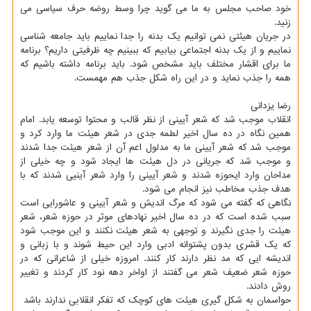
خود صاحب مجلس به ما می گوید چرا وسط روضه حرف سیاسی می
زنید.
در جریان هیئتی نمی توانیم یک بدنه را جدا نماییم باید جامعه شناسی
نماییم و از یک بدنه اجتماعی بیابیم که ببینیم چه ظرفیتی داریم؟ برنامه
ما برای اقشار مختلف باید مشخص شود. باید برنامه داشته باشیم که
همه را جذب نماید و در این راه شکل جذب هم مهمست.
رضا یزدانی
انقلاب موجب شد که شعر آیینی از نظر قالب و محتوا توسعه یابد. امام
همین نگاه در ده سال اخیر لطمه جدی در شعر هیئت ما وارد کرد و
موجب شد که شعر آیینی ما به مدلول اعم آن از شعر هیئت جدا شدند
و موجب شد که جریانی در دل هیئت ها ایجاد شود و چه خیلی از
مداحان وارد ایحوزه شدند و شعر آیینی را وارد شعر آینیی شدند که با
هدف جذب مخاطب نیز انجام می شود.
نگاهی که گفته می شود که مرگ اندیش و شعر آیینی و عاشورایی است
سبب شده است که در ده سال اخیر نهادهای موثر در حوزه شعر، شعر
هیئت را جدی نگیرند و توجهی به شعر هیئت نکنند و این موجب شود
که یک قشری بدون پشتوانه ادبی وارد این حیط شوند و با زبانی و
اندیشه ایی که مد نظر دارند کار کنند. امروزه خیلی از شاعرانی که در
حوزه شعر ضعیف شعر می گفتند از اواخر دهه نود کار کردند و تغییر
روش دادند.
حواسمان به شکل گیری هیئت های کوچک که تفکر انقلابی ندارند باشد