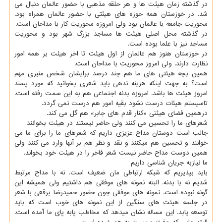
در گذشته زمان هیئت ها و هر حلقه مذهبی با حضور عالمان دنبال می
شد. در خوزستان همه حوزه های هیئتی با حضور عالمان همراه بود.
محوریت جامعه با عالمان بود ولی امروزه محوریت کار با مداحان است.
در گذشته محل اصلی هیئت ها مساجد بزرگ شهر بود و محوریت
مساجد نیز با علما بوده است.
در خوزستان هنوز هم عالمان از اول هیئت تا اخر هیئت بر همه امور
نظارت دارند. ولی امروز محوریت با مداحان است.
همین بچه هیئتی های ما هم چند درصد برایشان شخص منبری مهم
است؟ به جهت اینکه هزینه ندهی باید شعری بخوانید که مورد پسند
امروز هیئت ها باشد. امروزه بدنه اجتماعی هم به این سمت رفته است.
تاسیستم هیئات درست نشود بقیه امور هم درست نمی گردد.
درهمین فضای هیئتی «کنار قدم های جابر» هم گل می کند.
شعرهای ما را تحسین می کنند ولی حاضر نیستند در هیئت بخوانند
جالب است دوستان مداح عزیزی داریم که شعرهای ما را برای ما می
خوانند و تحسین هم میکنند و نقد و نظر هم بر آنها وارد می کنند ولی
همین دوست مداح حاضر نیست شعر فاخر را در هیئت خود بخواند.
ما نیازبه جریان شناسی داریم
باید بپذیریم که شبکه ارتباطی مان ضعیف است. نه با مداح مرتبط
شدیم نه با بدنه. البته نمونه های موفقی هم داشتیم ولی همیشه این
گونه نبوده است. نمونه های موفقی چون حضور حمیدرضا برقعی با شعر
در جلسه هیئت های سنگین از این نمونه های خوب است که باید
توسعه یابد. این مساله نشان میدهد که مخاطب پابه پای ما آمده است.