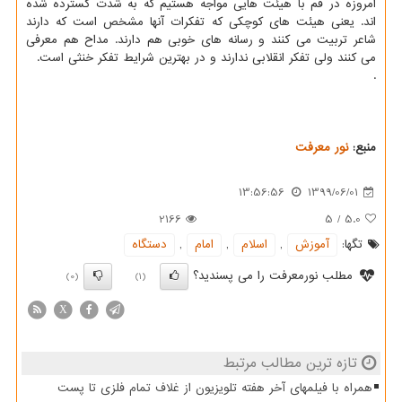
امروزه در قم با هیئت هایی مواجه هستیم که به شدت گسترده شده
اند. یعنی هیئت های کوچکی که تفکرات آنها مشخص است که دارند
شاعر تربیت می کنند و رسانه های خوبی هم دارند. مداح هم معرفی
می کنند ولی تفکر انقلابی ندارند و در بهترین شرایط تفکر خنثی است.
.
منبع:
نور معرفت
13:56:56
1399/06/01
2166
5
/
5.0
تگها:
آموزش
,
اسلام
,
امام
,
دستگاه
مطلب نورمعرفت را می پسندید؟
(0)
(1)
X
تازه ترین مطالب مرتبط
همراه با فیلمهای آخر هفته تلویزیون از غلاف تمام فلزی تا پست