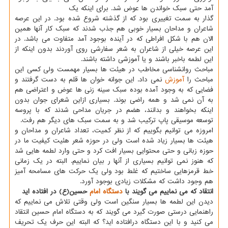
آمد حتی سبک خواندن ها عوض شد. برای اینکه یک
گذار به سمت تغییری بود که از گذشته شروع شده بود. در این عرصه
شاعران و مداحان بسیار خوبی هم جذب شدند که سبک کار آنها همین
الان هم با شکل افراطی که در آینده بوجود آمد متفاوت می باشد. در
این عرصه خیلی از شاعران به شعر سفارشی روی آوردند بدون اینکه از
این لطمه باخبر باشند و یا آموزشی داشته باشند.
مباحث روانشناسی مخاطب در هیئت ها بسیار مهمست ولی کسی این
مباحث را
آموزش
نمی داد. این جوانه خوان ها قلم به دست گرفتند و
فضایی که به وجود آمده بوده سبک سینه زنی ها عوض و اعتراضی هم
به آن نمی شد و همه راضی بوند. بسیاری ازاین شعرای جوان بدون
اینکه بخواهند و بدانند، هضم در جریان مداحی شدند که با پروسه
توسعه موسیقی پاپ ترکیب شد و به سمت سبک های دیگر هم رفت.
امروزه می توانیم بگوییم که از نظر کمیت، تعداد شاعران و مداحان و
هیئت ها بسیار زیاد شده است ولی در حوزه شعر هئیت کیفیت ما در
حوزه زبانی و حتی محتوایی بسیار افت کرد و حتی وارد لطمه هایی شد
که هنوز نمی توانیم بسیاری از آنها ر بیان نماییم. البته در یک زمانی
خط قرمزهایی ساختیم که غلط بود ولی یک حرکت های مسامحه آمیز
هم وجود داشت که مشکلات زیادی بوجود آورد.
انتقاد که می نماییم می گویند با
دستگاه
امام
حسین(ع) در افتاده اید
دیدن این لطمه ها بسیار سنگین است ولی وقتی تلاش می نماییم که
راهنمایی درستی صورت گیرد می گویند که به دستگاه امام حسین انتقاد
می کنید و با این دستگاه درافتاده اید؟ که البته این حرف یک تحریف