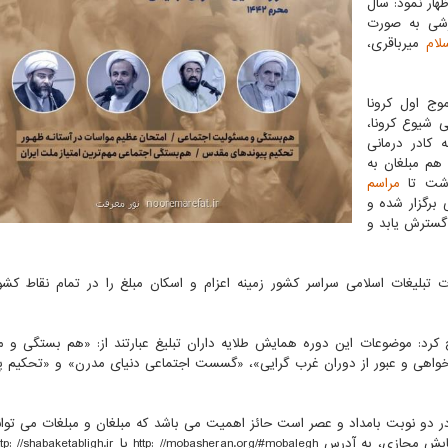
هار نمود: سال
زشی به صورت
لام
میرباقری،
وج اول کرونا
 شیوع کرونا،
کادر درمانی
 هم مبلغان به
اشت تا
مراسم
 برگزار شده و
گسترش یابد و
بلیغات اسلامی سراسر کشور زمینه اعزام و اسکان مبلغ را در تمام نقاط کشو
ح کرد: موضوعات این دوره همایش طلایه داران تبلیغ عبارتند از: «هم بستگی و 
خواهی و عبور از دوران غرب گرایی»، «گسست اجتماعی دنیای مدرن» و «تحکیم پ
ن این همایش مجازی از شنبه ۲۵ مرداد تا ۲۸مرداد۱۳۹۹ در دو نوبت بامداد و عصر است حائز اهمیت می باشد که مبلغان و مبلغات م