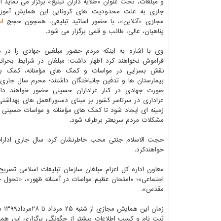
و مبلغات، تحت عنوان «طلایه داران تبلیغ» برگزار می نماید اظ
جاری به علت محدودیت های کرونایی این همایش آمو
مجازی «آنلاین»، با حضور اساتید تبلیغی، همچون حجج
اس
پناهیان، عالی، طائب و قمی برگزار می شود.
وی با اشاره به اینکه مردم حضور مبلغین جهادی را در م
فراموش نخواهند کرد اظهار داشت: مبلغان در شرایط بحرانی
نقش بسزایی در مواسات و کمک های مؤمنانه، کمک به 
بیمارستان ها و تدفین جانباختگان داشتند؛ محرم سال جاری
صورت جهادی در کنار عزاداران حسینی حضور خواهند د
عزاداری در سرتاسر کشور بر مبنای دستورالعمل های بهداشتی
زمینه ای ایجاد شود تا کمک های مؤمنانه و مواسات حسینی 
مشکلات مردم سریعتر برطرف شود.
حجت الاسلام جنتی محب خاطرنشان کرد: سال جاری ادارات ت
خواهندکرد.
معاون اداره کل اعزام مبلغان سازمان تبلیغات اسلامی تصری
اجتماعی»؛ «امتحان عظیم مواسات در آستانه ظهور»، «تحول 
مقدس».
زما