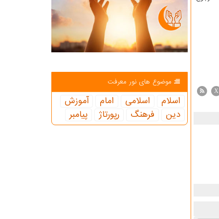
موضوع های نور معرفت
X
اسلام
اسلامی
امام
آموزش
دین
فرهنگ
رپورتاژ
پیامبر