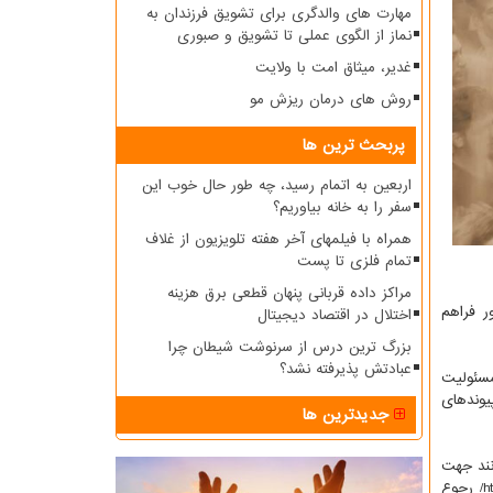
مهارت های والدگری برای تشویق فرزندان به
نماز از الگوی عملی تا تشویق و صبوری
غدیر، میثاق امت با ولایت
روش های درمان ریزش مو
پربحث ترین ها
اربعین به اتمام رسید، چه طور حال خوب این
سفر را به خانه بیاوریم؟
همراه با فیلمهای آخر هفته تلویزیون از غلاف
تمام فلزی تا پست
مراکز داده قربانی پنهان قطعی برق هزینه
ر فراهم
اختلال در اقتصاد دیجیتال
بزرگ ترین درس از سرنوشت شیطان چرا
عبادتش پذیرفته نشد؟
مسئولیت
یوندهای
جدیدترین ها
ی توانند جهت
ثبت نام و کسب اطلاعات بیشتر از چگونگی برگزاری این همایش مجازی، به آدرس http: //mobasheran.org/#mobalegh یا http: //shabaketabligh.ir/ رجوع