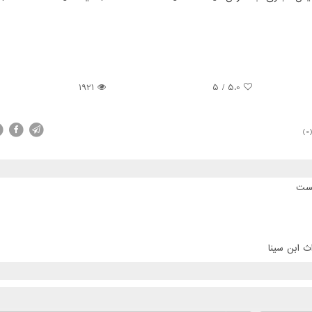
1921
5
/
5.0
(0
پست
ث ابن سینا