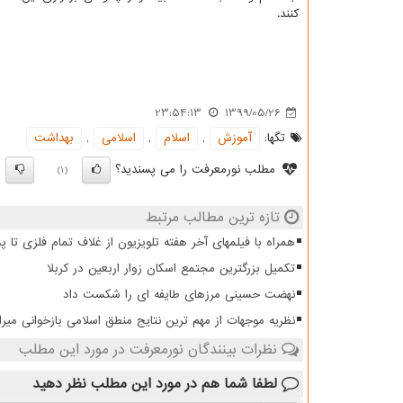
کنند.
23:54:13
1399/05/26
تگها:
آموزش
,
اسلام
,
اسلامی
,
بهداشت
مطلب نورمعرفت را می پسندید؟
)
(1)
تازه ترین مطالب مرتبط
همراه با فیلمهای آخر هفته تلویزیون از غلاف تمام فلزی تا 
تکمیل بزرگترین مجتمع اسکان زوار اربعین در کربلا
نهضت حسینی مرزهای طایفه ای را شکست داد
نظریه موجهات از مهم ترین نتایج منطق اسلامی بازخوانی میرا
نظرات بینندگان نورمعرفت در مورد این مطلب
لطفا شما هم
در مورد این مطلب
نظر دهید