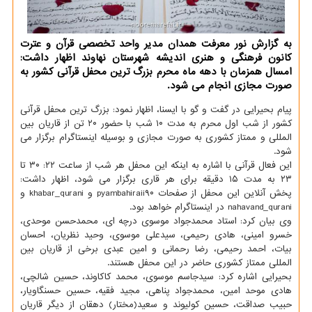
به گزارش نور معرفت همدان مدیر واحد تخصصی قرآن و عترت
كانون فرهنگی و هنری اندیشه شهرستان نهاوند اظهار داشت:
امسال همزمان با دهه ماه محرم بزرگ ترین محفل قرآنی كشور به
صورت مجازی انجام می شود.
پیام بحیرایی در گفت و گو با ایسنا، اظهار نمود: بزرگ ترین محفل قرآنی
کشور از شب اول محرم به مدت ۱۰ شب با حضور ۲۰ تن از قاریان بین
المللی و ممتاز کشوری به صورت مجازی و بوسیله اینستاگرام برگزار می
شود.
این فعال قرآنی با اشاره به اینکه این محفل هر شب از ساعت ۲۲: ۳۰ تا
۲۳ به مدت ۱۵ دقیقه برای هر قاری برگزار می شود، اظهار داشت:
پخش آنلاین این محفل از صفحات pyambahiraii۹۰ و khabar_qurani و
nahavand_qurani در اینستاگرام خواهد بود.
وی بیان کرد: استاد محمدجواد موسوی درچه ای، محمدحسن موحدی،
خسرو امینی، هادی رحیمی، سیدعلی موسوی، وحید نظریان، احسان
بیات، احمد رحیمی، رضا رحمانی و امین عبدی برخی از قاریان بین
المللی ممتاز کشوری حاضر در این محفل هستند.
بحیرایی اشاره کرد: سیدجاسم موسوی، محمد کاکاوند، حسین شالچی،
هادی موحد امین، محمدجواد پناهی، مجید فقیه، حسین حسنگاویار،
حبیب صداقت، حسین کولیوند و سعید(مختار) دهقان از دیگر قاریان