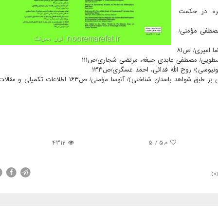
هر» در حكمت
 مصطفی مؤمنی/
 امیری/ ص۸۱
سطویی/ مصطفی عابدی جیغه، مرتضی شجاری/ص۱۱۱
یوسی)/ روح الله فدائی، احمد عسگری/ص۱۳۳
اعتقاد به جهان واپسین در ایران قبل از تاریخ (تحلیلی فلسفی بر طبق شواهد باستان شناختی)/ آتوسا مؤمنی/ ص۳
4312
5
/
5.0
(0