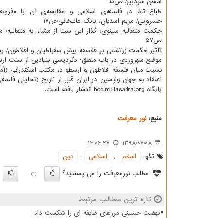
سخن سردبیر/ ص۱۵
طباع تامّ در فلسفه‌ی اسلامی و مقایسه‌ی آن با «فرو
خسروانی/ مریم اسدیان، بابك عالیخانی/ص۱۷
حكمت متعالیه سینوی؛ گذار ابن سینا از مشاء به متعالیه/
ص۵۷
تأثیر حكمت زرتشتی بر فلاسفه پیش سقراطیان و افلاطون/ رضا
موضع سهروردی در باب منطق؛ دگردیسی بنیادین از سنت ار
نسبت میان فلسفه افلاطون و ارسطو در مكتب اسكندرانی (آمون
پایگاه hop.mullasadra.org انتشار یافته است.
منبع:
نور معرفت
14:06:27
1398/07/08
تگها:
اسلام
,
اسلامی
,
دین
مطلب نورمعرفت را می پسندید؟
)
(1)
تازه ترین مطالب مرتبط
نهضت حسینی مرزهای طایفه ای را شکست داد