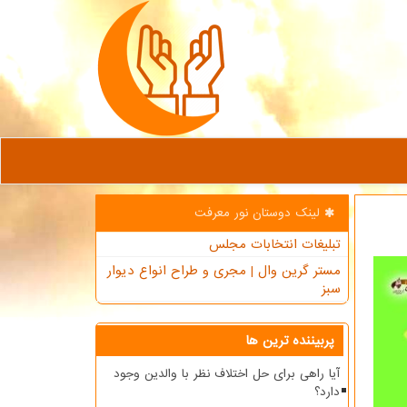
لینک دوستان نور معرفت
تبلیغات انتخابات مجلس
مستر گرین وال | مجری و طراح انواع دیوار
سبز
پربیننده ترین ها
آیا راهی برای حل اختلاف نظر با والدین وجود
دارد؟