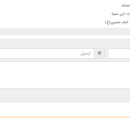
ستند
ث ابن سینا
ت امام حسین(ع)