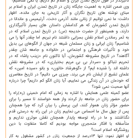
تأثیرگذار در طول تاریخ تمدن ایران و اسلام کم داریم، یا نمی شناسیم؟
وی ضمن اشاره به اهمیت جایگاه زنان در تاریخ تمدن ایران و اسلام بر
مبنای نوشته های تاریخ نگاران و آثار تاریخی به جای مانده، اظهار
داشت: ما نمی توانیم از زنانی مانند آذرمی دخت، آرتیمیس و ماندانا در
تاریخ تمدن کشورمان که هر کدامشان داستان های بسیار تأثیرگذاری
دارند، و همینطور از حضرت خدیجه (س) در تاریخ تمدن اسلام که در
به ثمر رساندن اسلام نقش بسزایی داشتند نام نبریم. اما چقدر آنها را می
شناسیم؟ زنان ایرانی و زنان مسلمان شیعه در جهان از الگوهای بی بدیل
خود و تأثیرات فرهنگی و اجتماعی در خانواده و جامعه شان چقدر
آگاهند؟ در تاریخ مشروطه کشورمان، آیا تاکنون نام «زینب پاشا» که در
تحریم تنباکو و «سردار بی بی مریم بختیاری» که در مشروطه نقش
داشته اند را شنیده ایم؟ از «گوهرشاد خاتون» و بانو «سیده امین» که
علمای تشیع از ایشان نام می برند، چیزی می دانیم؟ در تاریخ معاصری
که خودمان در آن زندگی می نماییم، آیا زنان الگو کم داریم؟ چرا درباره
آنها صحبت نمی شود؟
عضو کمیته علمی همایش با اشاره به زمانی که امام خمینی (ره)راه را
برای حضور زنان در جامعه باز کردند واز همه خواستند تا مسیر را برای
حضور مؤثر زنان هموار کنند، این پرسش را بیان کرد که چرا همچنان
پس از چهل سال ما احساس می نماییم زنان در این راه به درستی قدم
نگذاشتند و ما در راه توسعه پایدار همچنان نقش موثری نداریم و
متأسفانه با افکار متحجری مواجه بودیم که کاملا متفاوت با دین
روشنگرانه اسلام است؟
او اظهار نمود: تنها ۱۳درصد از جمعیت زنان در کشور مشغول به کار