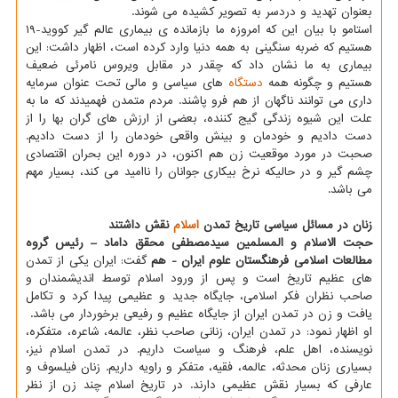
بعنوان تهدید و دردسر به تصویر کشیده می شوند.
استامو با بیان این که امروزه ما بازمانده ی بیماری عالم گیر کووید-۱۹
هستیم که ضربه سنگینی به همه دنیا وارد کرده است، اظهار داشت: این
بیماری به ما نشان داد که چقدر در مقابل ویروس نامرئی ضعیف
هستیم و چگونه همه
دستگاه
های سیاسی و مالی تحت عنوان سرمایه
داری می توانند ناگهان از هم فرو پاشند. مردم متمدن فهمیدند که ما به
علت این شیوه زندگی گیج کننده، بعضی از ارزش های گران بها را از
دست دادیم و خودمان و بینش واقعی خودمان را از دست دادیم.
صحبت در مورد موقعیت زن هم اکنون، در دوره این بحران اقتصادی
چشم گیر و در حالیکه نرخ بیکاری جوانان را ناامید می کند، بسیار مهم
می باشد.
زنان در مسائل سیاسی تاریخ تمدن
اسلام
نقش داشتند
حجت الاسلام و المسلمین سیدمصطفی محقق داماد – رئیس گروه
مطالعات اسلامی فرهنگستان علوم ایران - هم
گفت: ایران یکی از تمدن
های عظیم تاریخ است و پس از ورود اسلام توسط اندیشمندان و
صاحب نظران فکر اسلامی، جایگاه جدید و عظیمی پیدا کرد و تکامل
یافت و زن در تمدن ایران از جایگاه عظیم و رفیعی برخوردار می باشد.
او اظهار نمود: در تمدن ایران، زنانی صاحب نظر، عالمه، شاعره، متفکره،
نویسنده، اهل علم، فرهنگ و سیاست داریم. در تمدن اسلام نیز،
بسیاری زنان محدثه، عالمه، فقیه، متفکر و راویه داریم. زنان فیلسوف و
عارفی که بسیار نقش عظیمی دارند. در تاریخ اسلام چند زن از نظر