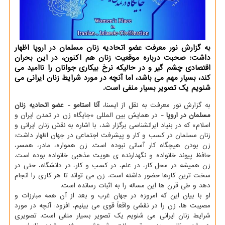
به گزارش نور معرفت عضو اتحادیه زنان مسلمان در اروپا اظهار
داشت: صحبت درباره موقعیت زنان هم اكنون، در این بحران
اقتصادی چشم گیر و در حالیكه نرخ بیكاری جوانان را ناامید می
كند، بسیار مهم می باشد، اما آنچه در مورد شرایط زنان ایرانی می
شنویم یك تصویر بسیار منفی است.
به گزارش نور معرفت به نقل از ایسنا،
آنا استامو - عضو اتحادیه زنان
مسلمان در اروپا -
در همایش بین المللی «جایگاه زن در تمدن ایران و
اسلام» که در بنیاد ایرانشناسی برگزار شد، با اشاره به نقش زنان ایرانی و
زنان مسلمان در کسب و کار و پیشرفت اجتماعی در جهان اظهار داشت:
زن بودن هیچگاه کار آسانی نبوده است. زن همواره، مادر، همسر،
حافظ پیوند خانواده و نگهدارنده ی هویت مذهبی خانواده بوده است.
زن همیشه در محل کار، در علم، در کسب و کار، در دانشگاه، حتی در
سخت ترین کارها حضور داشته است. زن می تواند تا هر کاری را انجام
دهد و طی قرن ها این مساله را به اثبات رسانده است.
او با بیان این که امروزه در جهان غرب و بعد از آن همه مبارزات و
مصیبت ها، زن را در نقشی واقعاً قوی می بینیم، افزود: آنچه در مورد
شرایط زنان ایرانی می شنویم یک تصویر بسیار منفی است. تصویری