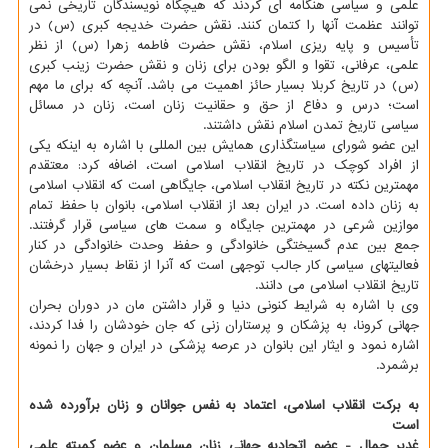
علمی و سیاسی هنگامه ای کردند که هیچگاه نویسندگان تاریخی نمی
توانند عظمت آنها را کتمان کنند. نقش حضرت خدیجه کبری (س) در
تأسیس و پایه ریزی اسلام، نقش حضرت فاطمه زهرا (س) از نظر
علمی، عرفانی، تقوا و الگو بودن برای زنان و نقش حضرت زینب کبری
(س) در تاریخ کربلا بسیار حائز اهمیت می باشد. آنچه که برای ما مهم
است؛ درس و دفاع از حق و حقانیت زنان است، زنان در مسائل
سیاسی تاریخ تمدن اسلام نقش داشتند.
این عضو شورای سیاستگذاری همایش بین المللی با اشاره به اینکه یکی
از افراد کوچک در تاریخ انقلاب اسلامی است، اضافه کرد: معتقدم
مهمترین نکته در تاریخ انقلاب اسلامی، جایگاهی است که انقلاب اسلامی
به زنان داده است. در ایران بعد از انقلاب اسلامی، بانوان با حفظ تمام
موازین شرعی در مهمترین جایگاه و سمت های سیاسی قرار گرفتند.
جمع بین عدم گسیختگی خانوادگی و حفظ وحدت خانوادگی در کنار
فعالیتهای سیاسی کار جالب توجهی است که آنرا از نقاط بسیار درخشان
تاریخ انقلاب اسلامی می دانند.
وی با اشاره به شرایط کنونی دنیا و قرار داشتن مان در دوران بحران
جهانی کرونا، به پزشکان و پرستاران زنی که جان خودشان را فدا کردند،
اشاره نمود و ایثار این بانوان در عرصه پزشکی در ایران و جهان را نمونه
برشمرد.
به برکت انقلاب اسلامی، اعتماد به نفس جوانان و زنان برآورده شده
است
غدیر جمال - عضو اتحادیه جهانی زنان مسلمان و عضو کمیته علمی