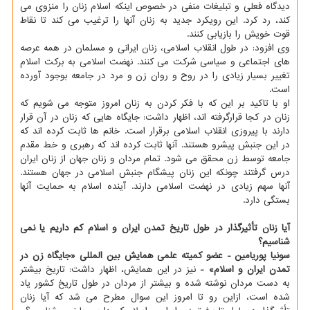
دیدگاه فعلی و تبلیغات منفی در خصوص اینکه اسلام زنان را منزوی می
کند، رد کرد. این رویکرد جدید به زنان آنها را ترغیب می کند تا نقاط
قوت خویش را بازیابی کنند.
وی افزود: در طول انقلاب اسلامی، زنان ایرانی و مسلمان در همه عرصه
های اجتماعی و سیاسی شرکت می کنند. نهضت اسلامی به برکت اسلام
تغییر بسیار زیادی را در روح و روان زن و مرد در جامعه بوجود آورده
است.
او با تاکید بر این که با فکر کردن به زنان امروز متوجه می شویم که
زنان در کجا قرارگرفته اند، اظهار داشت: جایگاه هایی که زنان در آن قرار
دارند با پیروزی انقلاب اسلامی برقرار است. خانم ها ثابت کرده اند که
در این جنبش پیشرو هستند. آنها ثابت کرده اند که رهبری و خط مقدم
جامعه توسط زن محقق می شود. تمام مردان و زنان جهان از زنان ایران
درس گرفتند چونکه این زنان پیشگام جنبش اسلامی در جهان هستند.
آنها سهم زیادی در نهضت اسلامی دارند. آینده اسلام به حمایت آنها
بستگی دارد.
آیا زنان تأثیرگذار در طول تاریخ تمدن ایران و اسلام کم داریم یا نمی
شناسیم؟
سونیا پوریامین - عضو کمیته علمی همایش بین المللی «جایگاه زن در
تمدن ایران و اسلام» -
نیز در این همایش، اظهار داشت: تاریخ بیشتر
به دست مردان نوشته شده و بیشتر از مردان در طول تاریخ کشور یاد
شده است، ازاین رو تا امروز این سوال مطرح می شد که آیا زنان