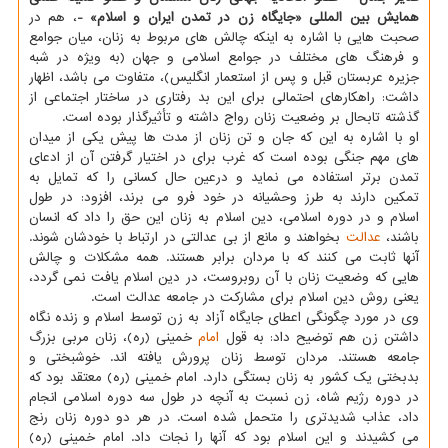
همایش بین المللی «جایگاه زن در تمدن ایران و اسلام» -
، هم در
صحبت هایی با اشاره به اینکه چالش های مربوط به زنان، میان جوامع
و فرهنگ های مختلف در جوامع اسلامی و جهان (به ویژه در شبه
جزیره عربستان قبل و پس از استعمار انگلیس)، متفاوت می باشد، اظهار
داشت: راهکارهای احتمالی برای این بد رفتاری در ساختار اجتماعی از
گذشته تابحال بر وضعیت زنان رواج داشته و تأثیرگذار بوده است.
او با اشاره به این که جان و تن زنان از مدت ها پیش یکی از میدان
های مهم جنگی بوده است که غرب برای در اختیار گرفتن آن از ادعای
تمدن برتر استفاده می نماید و درعین حال کسانی را که تمایل به
تمکین دارند به طرز وحشیانه در خود فرو می برند، افزود: در طول
اسلام و در دوره اسلامی، دین اسلام به زنان این حق را داد که انسان
باشند،
عدالت
بخواهند و مانع از بی عدالتی در ارتباط با خودشان شوند.
آنها ثابت می کنند که با مردان برابر هستند. همه مشکلات و چالش
هایی که وضعیت زنان با آن روبروست، در دین اسلام یافت نمی گردد،
یعنی روش دین اسلام برای مشارکت در جامعه عدالت است.
وی در مورد چگونگی اعطای جایگاه آزاد به زن توسط اسلام و زنده نگاه
داشتن زن هم توضیح داد: به قول
امام
خمینی (ره)، زنان مربی بزرگ
جامعه هستند. مردان توسط زنان پرورش یافته اند. خوشبختی و
بدبختی یک کشور به زنان بستگی دارد. امام خمینی (ره) معتقد بود که
در دوره رژیم شاه، زن نسبت به آنچه در طول سه دوره اسلامی انجام
داد، عذاب شدیدتری را متحمل شده است. در هر دو دوره زنان رنج
می کشیدند و این اسلام بود که آنها را نجات داد. امام خمینی (ره)