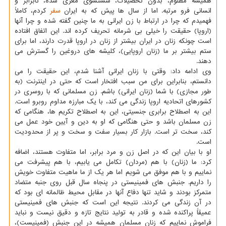
همیشه مظلوم، بدون تحصیلات، شستشوی مغزی شده، نابرابر و
انسانی فرو مرتبه. اما از سال ها پیش که به ایران
سفر
کردم، کاملاً
فهمیدم که چرا در ارتباط با زن ایرانی به ما چنین گفته شده و چرا آنها
(اروپا) حقیقت را خیلی بی شرمانه تحریف کرده اند. این اتفاق افتاده
است چونکه زنان در ایران بیشتر از زنان در اروپا قدرت دارند، اما برای
ستم بیشتر بر ما (زنان اروپایی)، کلیشه های دروغین را گسترش می
دهند.
وی ادامه داد: وقتی با زنان ایرانی آشنا شدم، این حقیقت را می
دانستم، بنابراین برای من سبب افتخار است که حتی در اینترنت (به
طور مجازی) با شما (زنان ایرانی) باشم. زن مسلمانی که با روسری در
کشورهای اتحادیه اروپا زندگی می کند، با یک مبارزه مداوم روبرو است.
این به اصطلاح برابری جنسیتی، این به اصطلاح تکریم ها، هنگامی که
زن مسلمان باشد و حتی هنگامی که او به دین و آیین خود عمل می
کند، سخت تر است. بازار کار بسیار سفت و سخت و پر از محدودیت
است.
او با بیان این که در اصل زن و مرد برابر، اما متفاوت هستند، اضافه
کرد: ما (زنان) با هم (مردان) تکامل می یابیم، با هم پیشرفت می
نماییم و با هم موفق می شویم اما هر یک از ما ماهیت متفاوت خویش
را داریم. جنبش های فمینیستی در پنجاه سال قبل روی جنبه متضاد
متمرکز بودند و شاید تنها دفاع آنها در مقابل محیط ظالمانه ای بود که
در آن زندگی می کردند. نتیجه این است که جنبش های فمینیستی
عمیقاً پراکنده شده و قادر به تولید نتایج تازه و دقیق نیست و نباید
فراموش نماییم که زنان مسلمان همیشه در این جنبش (فمینیست)،