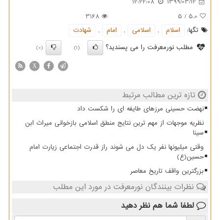
12:22:08
1399/03/12
3168
5
/
5.0
تگها:
اسلام
,
اسلامی
,
امام
,
شهادت
مطلب نورمعرفت را می پسندید؟
(0)
(1)
X
تازه ترین مطالب مرتبط
نهضت حسینی مرزهای طایفه ای را شکست داد
نظریه موجهات از مهم ترین نتایج منطق اسلامی بازخوانی میراث ابن
سینا
وقتی میلیونها نفر یک دل می شوند راز قدرت اجتماعی زیارت امام
حسین(ع)
بزرگترین واقف تاریخ معاصر
نظرات بینندگان نورمعرفت در مورد این مطلب
لطفا شما هم
نظر دهید