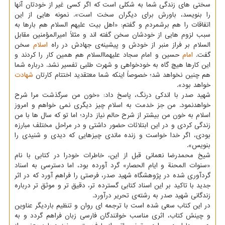
سختی های زندگی شما به شکلی است که اگر کسی غیر از خودتان آنها
را بنویسد، باورش برای دیگران سخت است». نمونه هایی از این
اتفاقات را هم برشمردم و گفتم: «اهل بیت علیهم السلام هم بارها به
سبب لزوم هایی از خودشان سخن گفته اند و مثلاً امیرالمؤمنین مقابل
السلام بر فراز منبر از خودش و پیشینه‌ی جهادش در راه
اسلام
سخن
گفت.
امام
حسین و امام سجاد علیهماالسلام هم همین کار را کردند و
این کارها هیچ گاه به خودخواهی و شهرت طلبی تفسیر نشد. درباره شما
هم چنین نخواهد شد؛ خصوصاً اینکه شما معتقدید اختتام کارتان
شهادت
خواهد بود».
شهید صدر با اندکی درنگ، پاسخ داد: «خون من سرگذشت مرا شرح
خواهدنمود. من جز خدمت به اسلام چیز دیگری نمی خواهم و امروز
اسلام به خون من بیشتر از شرح حالم نیاز دارد؛ اما تو که سال ها با من
زندگی کردی و در این ابتلائات حضور داشتی و در مراحل مختلف مبارزه
بودی، اگر خدا خواست و زنده ماندی چیزهایی که دیدی و شنیدی را
بنویس».
شیخ محمدرضا نعمانی قبل از این، خاطرات خودرا در کتابی با نام
«سنوات المحنة و ایام الحصار» گرد آورده بود، اما دسترسی به اسناد
گردآوری شده در پژوهشگاه شهید صدر، فرصتی را فراهم آورد که در اثر
جدید با تاکید بر این اسناد کتابی گسترده تر، دقیق تر و موثق تر درباره
زندگانی شهید صدر به رشته‌ی تحریر درآورد.
در این کتاب سعی شده است با ترجمه ای روان و تنظیم باردیگر عناوین
و چینش کتاب، اثری مناسب خوانندگان فارسی زبان فراهم گردد و به