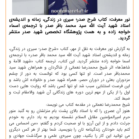
نور معرفت: كتاب شرح صدر؛ سیری در زندگی، زمانه و اندیشه‌ی
استاد شهید آیت الله سید محمد باقر صدر با ترجمه‌ی اسماء
خواجه زاده و به همت پژوهشگاه تخصصی شهید صدر منتشر
گردید.
به گزارش نور معرفت به نقل از مهر، کتاب «شرح صدر؛ سیری در زندگی،
زمانه و اندیشه‌ی استاد شهید آیت الله سید محمد باقر صدر» با ترجمه‌ی
اسما خواجه زاده منتشر گردید. این کتاب، ترجمه کتاب «شهید الاُمة و
شاهدُها» اثر شیخ محمدرضا نعمانی از شاگردان و همراهان شهید سید
محمدباقر صدر است. او تنها کسی بود که توانست به دور از چشم
مزدوران بعثی در دوران حصر، همراه شهید صدر و خانواده اش باشد و
این فرصت استثنایی سبب شد او تنها کسی باشد که روایت هایی دست
اول را از یکی از مهم ترین دوره های زندگانی آن شهید والامقام ثبت و
ضبط کند.
شیخ محمدرضا نعمانی در مقدمه کتاب می نویسد:
هنوز آن عصری را که با استاد بالای پشت بام منزلشان رو به گنبد منور
حرم امیرالمؤمنین مقابل السلام نشسته بودیم به یاد دارم. به خودم
جرئت دادم و از این آرزو با او صحبت کردم و گفتم: «من احساس می
کنم باید خودتان زندگینامه تان را بنویسید. شما بهتر از هر کس دیگری
می توانید این کار را بکنید، چون سیره‌ی علمی و سرگذشت جهادی و