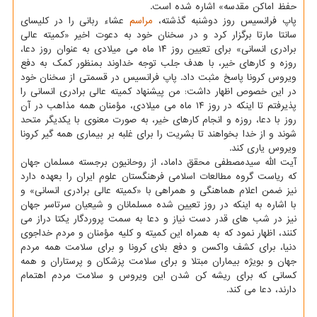
حفظ اماکن مقدسه» اشاره شده است.
پاپ فرانسیس روز دوشنبه گذشته،
مراسم
عشاء ربانی را در کلیسای
سانتا مارتا برگزار کرد و در سخنان خود به دعوت اخیر «کمیته عالی
برادری انسانی» برای تعیین روز ۱۴ ماه می میلادی به عنوان روز دعا،
روزه و کارهای خیر، با هدف جلب توجه خداوند بمنظور کمک به دفع
ویروس کرونا پاسخ مثبت داد. پاپ فرانسیس در قسمتی از سخنان خود
در این خصوص اظهار داشت: من پیشنهاد کمیته عالی برادری انسانی را
پذیرفتم تا اینکه در روز ۱۴ ماه می میلادی، مؤمنان همه مذاهب در آن
روز با دعا، روزه و انجام کارهای خیر، به صورت معنوی با یکدیگر متحد
شوند و از خدا بخواهند تا بشریت را برای غلبه بر بیماری همه گیر کرونا
ویروس یاری کند.
آیت الله سیدمصطفی محقق داماد، از روحانیون برجسته مسلمان جهان
که ریاست گروه مطالعات اسلامی فرهنگستان علوم ایران را بعهده دارد
نیز ضمن اعلام هماهنگی و همراهی با «کمیته عالی برادری انسانی» و
با اشاره به اینکه در روز تعیین شده مسلمانان و شیعیان سرتاسر جهان
نیز در شب های قدر دست نیاز و دعا به سمت پروردگار یکتا دراز می
کنند، اظهار نمود که به همراه این کمیته و کلیه مؤمنان و مردم خداجوی
دنیا، برای کشف واکسن و دفع بلای کرونا و برای سلامت همه مردم
جهان و بویژه بیماران مبتلا و برای سلامت پزشکان و پرستاران و همه
کسانی که برای ریشه کن شدن این ویروس و سلامت مردم اهتمام
دارند، دعا می کند.