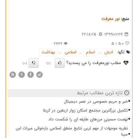
منبع:
نور معرفت
22:18:25
1399/02/26
2779
5
/
5.0
تگها:
ادیان
,
اسلام
,
اسلامی
,
بهداشت
مطلب نورمعرفت را می پسندید؟
(0)
(1)
X
تازه ترین مطالب مرتبط
خبر و حریم خصوصی در عصر دیجیتال
تکمیل بزرگترین مجتمع اسکان زوار اربعین در کربلا
نهضت حسینی مرزهای طایفه ای را شکست داد
نظریه موجهات از مهم ترین نتایج منطق اسلامی بازخوانی میراث ابن
سینا