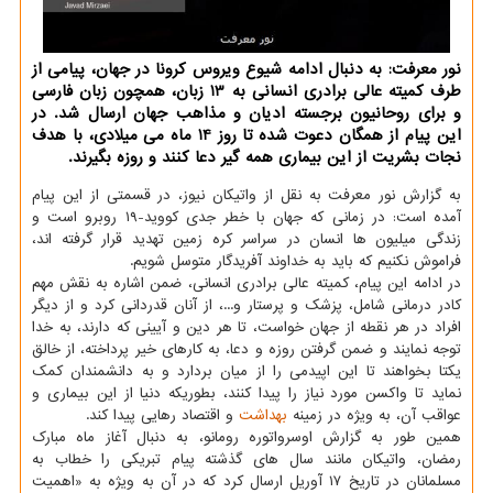
نور معرفت: به دنبال ادامه شیوع ویروس كرونا در جهان، پیامی از
طرف كمیته عالی برادری انسانی به 13 زبان، همچون زبان فارسی
و برای روحانیون برجسته ادیان و مذاهب جهان ارسال شد. در
این پیام از همگان دعوت شده تا روز 14 ماه می میلادی، با هدف
نجات بشریت از این بیماری همه گیر دعا كنند و روزه بگیرند.
به گزارش نور معرفت به نقل از واتیکان نیوز، در قسمتی از این پیام
آمده است: در زمانی که جهان با خطر جدی کووید-۱۹ روبرو است و
زندگی میلیون ها انسان در سراسر کره زمین تهدید قرار گرفته اند،
فراموش نکنیم که باید به خداوند آفریدگار متوسل شویم.
در ادامه این پیام، کمیته عالی برادری انسانی، ضمن اشاره به نقش مهم
کادر درمانی شامل، پزشک و پرستار و...، از آنان قدردانی کرد و از دیگر
افراد در هر نقطه از جهان خواست، تا هر دین و آیینی که دارند، به خدا
توجه نمایند و ضمن گرفتن روزه و دعا، به کارهای خیر پرداخته، از خالق
یکتا بخواهند تا این اپیدمی را از میان بردارد و به دانشمندان کمک
نماید تا واکسن مورد نیاز را پیدا کنند، بطوریکه دنیا از این بیماری و
عواقب آن، به ویژه در زمینه
بهداشت
و اقتصاد رهایی پیدا کند.
همین طور به گزارش اوسرواتوره رومانو، به دنبال آغاز ماه مبارک
رمضان، واتیکان مانند سال های گذشته پیام تبریکی را خطاب به
مسلمانان در تاریخ ۱۷ آوریل ارسال کرد که در آن به ویژه به «اهمیت