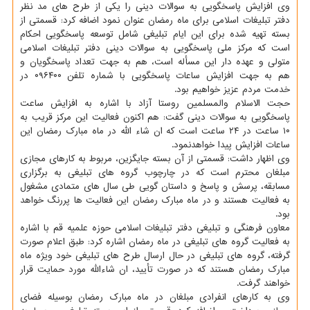
وی افزایش پاسخگویی به سوالات دینی را یكی از طرح های مد نظر
دفتر تبلیغات اسلامی برای ماه رمضان عنوان نمود اضافه كرد: قسمتی از
بسته تهیه شده برای این ایام تبلیغی شامل توسعه پاسخگویی احكام
است كه مركز ملی پاسخگویی به سوالات دینی دفتر تبلیغات اسلامی
متولی و عهده دار این مسأله است، هم به جهت تعداد پاسخگویان و
هم به جهت افزایش ساعات پاسخگویی با شماره تلفن ۰۹۶۴۰۰ در
خدمت مردم عزیز خواهیم بود.
حجت الاسلام والمسلمین روستا آزاد با اشاره به افزایش ساعت
پاسخگویی به سوالات دینی گفت: هم اكنون فعالیت این مركز قریب به
۱۰ ساعت در ۲۴ ساعت است كه ان شاء الله در ماه مبارك رمضان این
ساعات افزایش پیدا خواهدنمود.
وی اظهار داشت: قسمتی از آن بسته جایگزین، مربوط به كارهای مجازی
مبلغان محترم است كه در چارچوب گروه های تبلیغی به برگزاری
مسابقه، پرسش و پاسخ و داستان گویی طی سال های متمادی مشغول
به فعالیت هستند و در ماه مبارك رمضان این فعالیت ها پررنگ خواهد
بود.
معاون فرهنگی و تبلیغی دفتر تبلیغات اسلامی حوزه علمیه قم با اشاره
به فعالیت گروه های تبلیغی در ماه رمضان اشاره كرد: طبق اعلام صورت
گرفته، گروه های تبلیغی در حال ارسال طرح های تبلیغی خود ویژه ماه
مبارك رمضان هستند كه در صورت تأیید، ان شاءالله مورد حمایت قرار
خواهند گرفت.
وی به كارهای انفرادی مبلغان در ماه مبارك رمضان بوسیله فضای