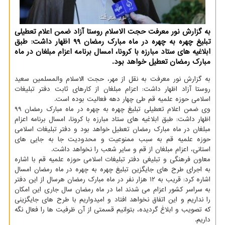
به گزارش نور معرفت حجت الاسلام روستا آزاد ضمن اعلام تعطیلی
تبلیغ چهره به چهره در ماه مبارك رمضان 99 اظهار داشت: طبق
ابلاغیه های ستاد مبارزه با كرونا، امسال برنامه اعزام مبلغان در ماه
مبارك رمضان تعطیل خواهد بود.
به گزارش نور معرفت به نقل از مهر، حجت الاسلام والمسلمین سعید
روستا آزاد اظهار داشت: اعزام مبلغان از كارهای ثابت دفتر تبلیغات
اسلامی حوزه علمیه قم طی چهار دهه فعالیت بوده است.
وی ضمن اعلام تعطیلی تبلیغ چهره به چهره در ماه مبارك رمضان ۹۹
اظهار داشت: طبق ابلاغیه های ستاد مبارزه با كرونا، امسال برنامه اعزام
مبلغان در ماه مبارك رمضان تعطیل خواهد بود و دفتر تبلیغات اسلامی
حوزه علمیه قم به سبب ممنوعیت و محدودیت جا به جایی های
استانی، اعزام مبلغان از قم و سایر شعب را نخواهد داشت.
معاون فرهنگی و تبلیغی دفتر تبلیغات اسلامی حوزه علمیه قم با اشاره
به اجرای طرح های جایگزین تبلیغ چهره به چهره در ماه رمضان امسال
اشاره كرد: قریب به ۱۲ هزار نفر در ماه مبارك رمضان هرسال از این دفتر
به سراسر كشور اعزام می شدند اما در ماه رمضان سال جاری این امكان
را نداریم و این اتفاق نخواهد افتاد و امیدواریم با طرح های جایگزینی
كه تصویب و ابلاغ گردیده، بتوانیم قسمتی از آن ظرفیت ها را فعال نگه
داریم.