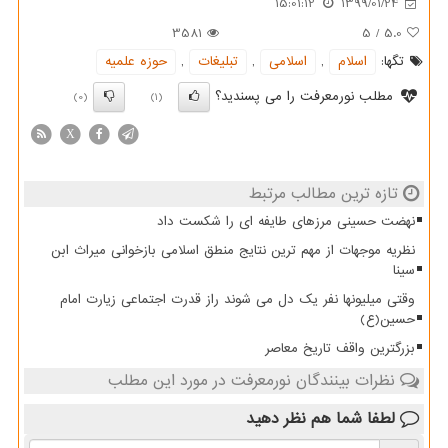
15:01:12
1399/01/24
3581
5
/
5.0
تگها:
اسلام
,
اسلامی
,
تبلیغات
,
حوزه علمیه
مطلب نورمعرفت را می پسندید؟
(0)
(1)
X
تازه ترین مطالب مرتبط
نهضت حسینی مرزهای طایفه ای را شکست داد
نظریه موجهات از مهم ترین نتایج منطق اسلامی بازخوانی میراث ابن
سینا
وقتی میلیونها نفر یک دل می شوند راز قدرت اجتماعی زیارت امام
حسین(ع)
بزرگترین واقف تاریخ معاصر
نظرات بینندگان نورمعرفت در مورد این مطلب
لطفا شما هم
نظر دهید