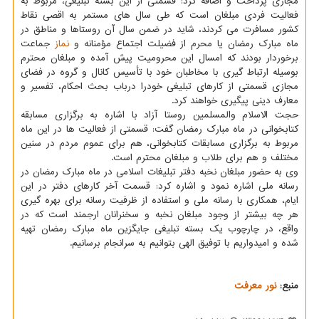
مجازی پرداخت و اضافه كرد: قسمتی از این بسته تبلیغی، مربوط به
فعالیت فردی مبلغان است كه طی سال های مستمر به اقصی نقاط
كشور مسافرت می كردند، شاید در ضمن سال آن روستاها و مناطق در
ماه مبارك رمضان یا محرم از فضیلت اجتماع مؤمنانه و
نماز
جماعت
برخوردار بودند كه امسال این محرومیت پیش آمده و مبلغان محترم
بوسیله ارتباط گیری با مخاطبان خود با تأسیس كانال و گروه در فضای
مجازی قسمتی از كارهای تبلیغی خودرا درباب بحث احكام، تفسیر و
معارف دینی پیگیری خواهند كرد.
حجت الاسلام والمسلمین روستا آزاد با اشاره به برگزاری مسابقه
كتابخوانی در ماه مبارك رمضان گفت: قسمتی از فعالیت ها در این ماه
مربوط به برگزاری مسابقات كتابخوانی، هم برای عموم مردم در سنین
مختلف و هم برای طلاب و مبلغان محترم است.
وی به حضور مبلغان نخبه دفتر تبلیغات اسلامی در ماه مبارك رمضان در
رسانه ملی اشاره نمود و اشاره كرد: قسمت آخر كارهای دفتر در این
ایام، همكاری با رسانه ملی و استفاده از ظرفیت رسانه برای بهره گیری
هر چه بیشتر از وجود مبلغان نخبه و سخنرانان ارجمند است كه در
واقع، در چارچوب یك بسته تبلیغی جایگزین ماه مبارك رمضان تهیه
شده و امیدواریم با توفیق الهی بتوانیم به سرانجام برسانیم.
منبع:
نور معرفت