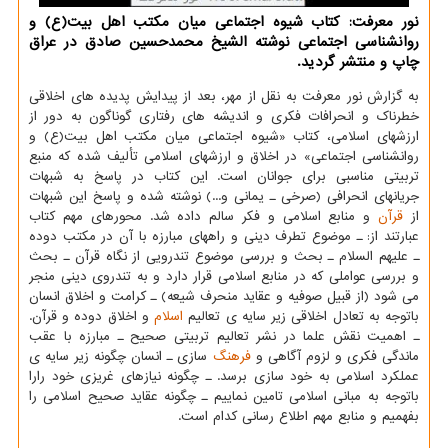
نور معرفت: كتاب شیوه اجتماعی میان مكتب اهل بیت(ع) و
روانشناسی اجتماعی نوشته الشیخ محمدحسین صادق در عراق
چاپ و منتشر گردید.
به گزارش نور معرفت به نقل از مهر، بعد از پیدایش پدیده های اخلاقی
خطرناك و انحرافات فكری و اندیشه های رفتاری گوناگون به دور از
ارزشهای اسلامی، كتاب «شیوه اجتماعی میان مكتب اهل بیت(ع) و
روانشناسی اجتماعی» در اخلاق و ارزشهای اسلامی تألیف شده كه منبع
تربیتی مناسبی برای جوانان است. این كتاب در پاسخ به شبهات
جریانهای انحرافی (صرخی ـ یمانی و...) نوشته شده و پاسخ این شبهات
از
قرآن
و منابع اسلامی و فكر سالم داده شد. محورهای مهم كتاب
عبارتند از: ـ موضوع تطرف دینی و راههای مبارزه با آن در مكتب دوده
ـ علیهم السلام ـ بحث و بررسی موضوع تندرویی از نگاه قرآن ـ بحث
و بررسی عواملی كه در منابع اسلامی قرار دارد و به تندروی دینی منجر
می شود (از قبیل صوفیه و عقاید منحرف شیعه) ـ كرامت و اخلاق انسان
باتوجه به تعادل اخلاقی زیر سایه ی تعالیم
اسلام
و اخلاق دوده و قرآن.
ـ اهمیت نقش علما در نشر تعالیم تربیتی صحیح ـ مبارزه با عقب
ماندگی فكری و لزوم آگاهی و
فرهنگ
سازی ـ انسان چگونه زیر سایه ی
عملكرد اسلامی به خود سازی برسد. ـ چگونه نیازهای غریزی خود رارا
باتوجه به مبانی اسلامی تامین نماییم ـ چگونه عقاید صحیح اسلامی را
بفهمیم و منابع مهم اطلاع رسانی كدام است.