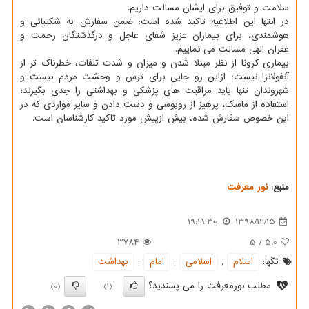
سلامت و توفیق برای ایشان مسالت داریم.
در انتها این اطلاعیه تاكید شده است: ضمن سفارش به شكیبائی و
هوشمندی، برای بیماران عزیز شفای عاجل و درگذشتگان رحمت و
غفران الهی مسالت می نماییم.
بیماری كرونا از نظر مبتلا شدن و میزان و شدت تلفات، خطرناك تر از
آنفولانزا نیست؛ ازاین رو جایی برای ترس و وحشت مردم نیست و
شهروندان تنها باید مراقبت های پزشكی و بهداشتی را جدی بگیرند؛
استفاده از ماسك، پرهیز از روبوسی و دست دادن و سایر مواردی كه در
این خصوص سفارش شده، بیش ازپیش مورد تاكید كارشناسان است.
منبع:
نور معرفت
19:19:30
1398/12/15
3784
5
/
5.0
تگها:
اسلام
,
اسلامی
,
امام
,
بهداشت
مطلب نورمعرفت را می پسندید؟
(0)
(1)