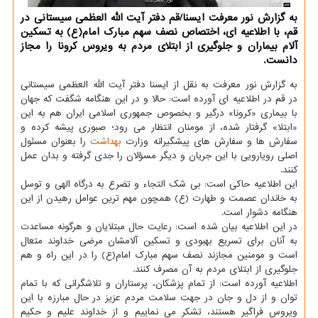
به گزارش نور معرفت ایسنا/قم دفتر آیت الله العظمی سیستانی در
قم، با اطلاعیه ای، اختصاص نصف سهم مبارك امام(ع) به تسكین
آلام بیماران و جلوگیری از ابتلای مردم به ویروس كرونا را مجاز
دانست.
به گزارش نور معرفت به نقل از ایسنا دفتر آیت الله العظمی سیستانی
در قم در اطلاعیه ای آورده است: حالا و در این هنگامه شگفت كه جهان
با بیماری «كرونا» درگیر و بخصوص جمهوری اسلامی ایران هم به این
«ابتلا» گرفتار شده، از مومنان انتظار می رود؛ صبوری پیشه كرده و
سفارش ها و سفارش های پیشگیرانه وزارت
بهداشت
را بعنوان مسئول
اصلی رویارویی با این جریان و دیگر مسؤلان را جدی گرفته و بدان عمل
كنند.
این اطلاعیه حاكی است: بی شك التجاء و تضرع به درگاه الهی و توسل
به خاندان عصمت و طهارت (ع) همچون مهم ترین عوامل رهیدن از این
هنگامه دشوار است.
در این اطلاعیه بیان شده است: رعایت حال مبتلایان و هرگونه مساعدت
به آنان برای تسریع بهبودی و تسكین آلامشان مرضی خداوند متعال
است و مومنین مجازند نصف سهم مبارك امام(ع) را در این راه و هم
جلوگیری از ابتلای مردم به آن مصرف كنند.
اطلاعیه آورده است: از تمام پزشكان، پرستاران و تلاشگرانی كه با تمام
توان و از دل و جان در جهت سلامت مردم عزیز در حال مبارزه با این
ویروس فراگیر هستند، تشكر می نماییم و از خداوند علیم و حكیم