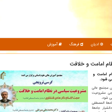
ادیان
فرهنگ
آموزش
م امامت و خلافت
م امامت و
ش مجتمع عالی
یجی مشروعیت
امعة المصطفی
نشیار جامعة