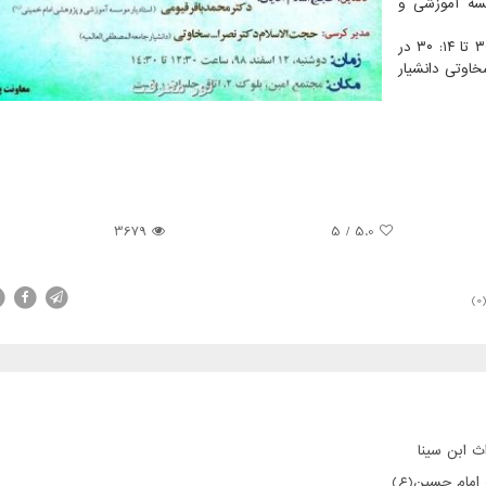
سسه آموزشی و
مدیر كرسی این جلسه كه دوشنبه ۱۲ اسفندماه از ساعت ۱۲: ۳۰ تا ۱۴: ۳۰ در
سخاوتی دانشیار
3679
5
/
5.0
(0
ث ابن سینا
ت امام حسین(ع)