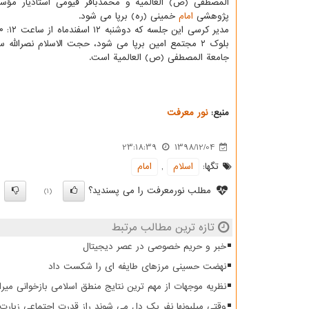
المصطفی (ص) العالمیة و محمدباقر قیومی استادیار مؤ
پژوهشی
امام
خمینی (ره) برپا می شود.
بلوك ۲ مجتمع امین برپا می شود، حجت الاسلام نصرالله 
جامعة المصطفی (ص) العالمیة است.
منبع:
نور معرفت
23:18:39
1398/12/04
تگها:
اسلام
,
امام
مطلب نورمعرفت را می پسندید؟
)
(1)
تازه ترین مطالب مرتبط
خبر و حریم خصوصی در عصر دیجیتال
نهضت حسینی مرزهای طایفه ای را شکست داد
نظریه موجهات از مهم ترین نتایج منطق اسلامی بازخوانی میرا
وقتی میلیونها نفر یک دل می شوند راز قدرت اجتماعی زیار