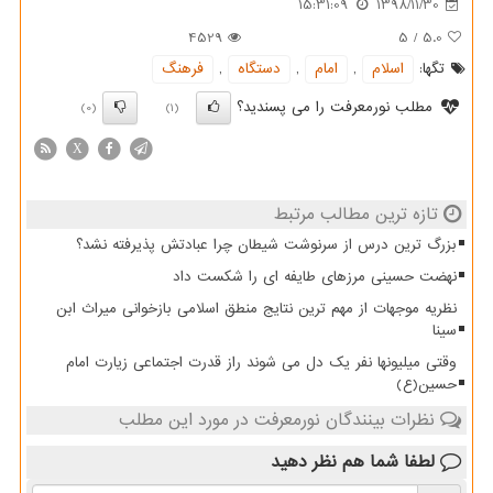
15:31:09
1398/11/30
4529
5
/
5.0
تگها:
اسلام
,
امام
,
دستگاه
,
فرهنگ
مطلب نورمعرفت را می پسندید؟
(0)
(1)
X
تازه ترین مطالب مرتبط
بزرگ ترین درس از سرنوشت شیطان چرا عبادتش پذیرفته نشد؟
نهضت حسینی مرزهای طایفه ای را شکست داد
نظریه موجهات از مهم ترین نتایج منطق اسلامی بازخوانی میراث ابن
سینا
وقتی میلیونها نفر یک دل می شوند راز قدرت اجتماعی زیارت امام
حسین(ع)
نظرات بینندگان نورمعرفت در مورد این مطلب
لطفا شما هم
نظر دهید