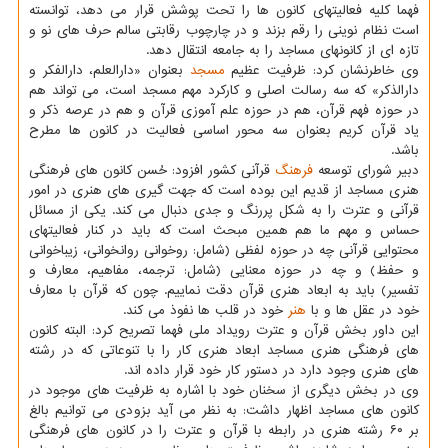
فهما كلیه فعالیتهای كانون ها را تحت پوشش قرار می دهد، توانسته
است نظام نوینی را رقم بزند و در چارچوب رقابتی سالم حرف های نو و
تازه ای از كانونهای مساجد را به جامعه انتقال دهد.
وی خاطرنشان كرد: ظرفیت عظیم
مسجد
بعنوان «دارالعلم، دارالفكر و
دارالذكر» كه سه رسالت اصلی و كاركرد مهم مسجد است، می تواند هم
در حوزه فهم قرآن، هم در حوزه علم آموزی قرآن و هم در عرصه ذكر و
یاد قرآن كریم بعنوان سه محور اساسی فعالیت در كانون ها مطرح
باشد.
دبیر شورای توسعه
فرهنگ
قرآنی كشور افزود: حُسن كانون های فرهنگی
هنری مساجد از قدیم این بوده است كه جهت گیری های هنری در امور
قرآنی و عترت را به شكل پررنگ و جدی دنبال می كند. یكی از مسائل
حساس و مهم ما هم همین مبحث است كه باید در كنار فعالیتهای
محتوایی قرآنی چه در حوزه لفظی (شامل: روخوانی روانخوانی، زیباخوانی
و حفظ) و چه در حوزه معنایی (شامل: ترجمه، مفاهیم، معارف و
تفسیر) باید به ابعاد هنری قرآن دقت نماییم. چون كه قرآن با معارف
خود در عقل ها و با
هنر
خود در قلب ها نفوذ می كند.
این داور بخش قرآن و عترت رویداد ملی فهما تصریح كرد: البته كانون
های فرهنگی هنری مساجد ابعاد هنری كار را با تنوعاتی كه در رشته
های هنری وجود دارد در دستور كار خود قرار داده اند.
وی در بخش دیگری از سخنان خود با اشاره به ظرفیت های موجود در
كانون های مساجد اظهار داشت: به نظر می آید بزودی می توانیم بالغ
بر ۶۰ رشته هنری در رابطه با قرآن و عترت را در كانون های فرهنگی