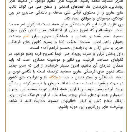
هنری مساجد شاهد باشیم. ظرفیت های عظیم موجود در محیط های
روستایی، شهرستان ها، فضاهای استانی و سطح ملی می تواند قالب
های هنری را از محتوای قرآنی غنی ساخته و بالندگی جدیدی در بین
كودكان، نوجوانان و جوانان ایجاد كند.
وی افزود: لازمه این كار هماهنگی میان همه دست اندركاران امر مسجد
است. خوشحالیم كه امروز خیلی از اختلافات میان كنش گران حوزه
مسجد تمام شده و همدلی و هماهنگی خوبی میان
امام
جماعت
بعنوان راهبر اصلی مسجد، هیئت امنا و بسیج كانون های فرهنگی
هنری و سایر ارگان ها و نهادهای همسو فراهم آمده است.
داور بخش قرآن و عترت رویداد ملی فهما تصریح كرد: وضع موجود در
كانونهای مساجد، ظرفیت بی نظیر و موقعیت ممتازی است كه باید
همگان قدردان آن باشیم. امروز بسیار خرسندم از این كه مدیر جدید
ستاد كانون های فرهنگی هنری مساجد توانسته است با نگاهی نوین و
ایجاد هماهنگی و بستر تعامل با همه
دستگاه
ها و ظرفیت های كشور
در جهت پیشبرد مقاصد مسجد، اهداف خویش را ترسیم كرده و به آن
برسد. آینده بسیار خوبی را فراروی همه فعالان عرصه مسجد می بینم و
امیدوارم همه نهادهای نظام بویژه رسانه ملی از این فرهنگ سازی برای
ارتقاء سطح كمی و كیفی فعالیتهای مسجد حمایت كنند تا شاهد
پیشرفت های روزافزون این حوزه باشیم.