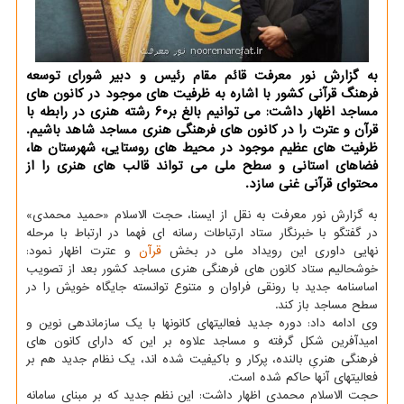
به گزارش نور معرفت قائم مقام رئیس و دبیر شورای توسعه
فرهنگ قرآنی كشور با اشاره به ظرفیت های موجود در كانون های
مساجد اظهار داشت: می توانیم بالغ بر۶۰ رشته هنری در رابطه با
قرآن و عترت را در كانون های فرهنگی هنری مساجد شاهد باشیم.
ظرفیت های عظیم موجود در محیط های روستایی، شهرستان ها،
فضاهای استانی و سطح ملی می تواند قالب های هنری را از
محتوای قرآنی غنی سازد.
به گزارش نور معرفت به نقل از ایسنا، حجت الاسلام «حمید محمدی»
در گفتگو با خبرنگار ستاد ارتباطات رسانه ای فهما در ارتباط با مرحله
نهایی داوری این رویداد ملی در بخش
قرآن
و عترت اظهار نمود:
خوشحالیم ستاد كانون های فرهنگی هنری مساجد كشور بعد از تصویب
اساسنامه جدید با رونقی فراوان و متنوع توانسته جایگاه خویش را در
سطح مساجد باز كند.
وی ادامه داد: دوره جدید فعالیتهای كانونها با یك سازماندهی نوین و
امیدآفرین شكل گرفته و مساجد علاوه بر این كه دارای كانون های
فرهنگی هنریِ بالنده، پركار و باكیفیت شده اند، یك نظام جدید هم بر
فعالیتهای آنها حاكم شده است.
حجت الاسلام محمدی اظهار داشت: این نظم جدید كه بر مبنای سامانه