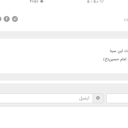
4252
5
/
5.0
(0
ث ابن سینا
ت امام حسین(ع)