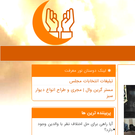
لینک دوستان نور معرفت
تبلیغات انتخابات مجلس
مستر گرین وال | مجری و طراح انواع دیوار
سبز
پربیننده ترین ها
آیا راهی برای حل اختلاف نظر با والدین وجود
دارد؟