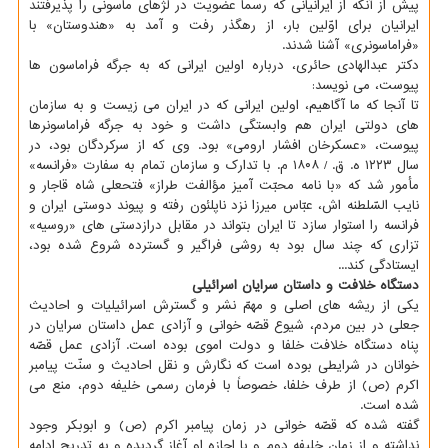
پیش از آنكه از ایرانیانی كه رسماً عضویت در لژهای ماسونی را پذیرفتند
ایرانیان برای اوّلین بار، از رهگذر رفت و آمد به «هندوستان» با
«فراماسونری» آشنا شدند.
دكتر عبدالهادی حائری، درباره اولین ایرانی كه به جرگه فراماسون ها
پیوست، می نویسد:
تا آنجا كه ما آگاهیم، اولین ایرانی كه در ایران می زیست و به سازمان
های دولتی ایران هم وابستگی داشت و خود به جرگه فراماسونرها
پیوست، «عسكرخان افشار ارومی» بود. وی كه از سركردگان بود، در
سال ۱۲۲۳ ه. ق. / ۱۸۰۸ م. با تدارك و سازمان تمام به سفارت «فرانسه»
مأمور شد كه «با نامه محبّت آمیز مؤالفت طراز» فتحعلی شاه قاجار و
نایب السّلطنه اش، عبّاس میرزا نزد ناپلئون رفته و پیوند دوستی ایران و
فرانسه را استوار سازد تا ایران بتواند در مقابل درازدستی های «روسیه»
تزاری كه چند سال بود به روشی فراگیر و گسترده شروع شده بود،
ایستادگی كند...
دستگاه خلافت و داستان سرایان اسرائیلی
یكی از ریشه های اصلی و مهمّ نشر و گسترش اسرائیلیات و احادیث
جعلی در بین مردم، شیوع قصّه خوانی و آزادی عمل داستان سرایان در
پناه دستگاه خلافت خلفا و دولت اموی بوده است. آزادی عمل قصّه
خوانان در شرایطی بوده است كه نگارش و نقل احادیث و سنّت پیامبر
اكرم (ص) از طرف خلفا، خصوصاً با فرمان رسمی خلیفه دوم، منع می
شده است.
گفته شده كه قصّه خوانی در زمان پیامبر اكرم (ص) و ابوبكر وجود
نداشته و از زمان خلیفه دوم و با اجازه او آغاز گردیده و به تدریج ادامه