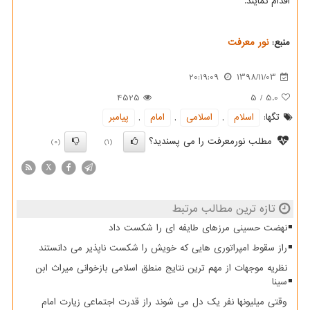
اقدام نمایند.
منبع:
نور معرفت
20:19:09
1398/11/03
4525
5
/
5.0
تگها:
اسلام
,
اسلامی
,
امام
,
پیامبر
مطلب نورمعرفت را می پسندید؟
(0)
(1)
X
تازه ترین مطالب مرتبط
نهضت حسینی مرزهای طایفه ای را شکست داد
راز سقوط امپراتوری هایی که خویش را شکست ناپذیر می دانستند
نظریه موجهات از مهم ترین نتایج منطق اسلامی بازخوانی میراث ابن
سینا
وقتی میلیونها نفر یک دل می شوند راز قدرت اجتماعی زیارت امام