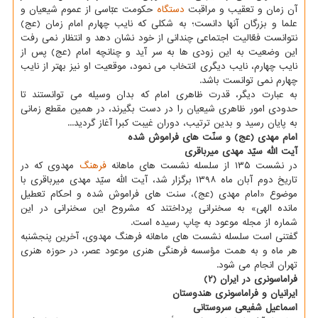
آن زمان و تعقیب و مراقبت
دستگاه
حكومت عبّاسی از عموم شیعیان و
علما و بزرگان آنها دانست؛ به شكلی كه نایب چهارم امام زمان (عج)
نتوانست فعّالیت اجتماعی چندانی از خود نشان دهد و انتظار نمی رفت
این وضعیت به این زودی ها به سر آید و چنانچه امام (عج) پس از
نایب چهارم، نایب دیگری انتخاب می نمود، موقعیت او نیز بهتر از نایب
چهارم نمی توانست باشد.
به عبارت دیگر، قدرت ظاهری امام كه بدان وسیله می توانستند تا
حدودی امور ظاهری شیعیان را در دست بگیرند، در همین مقطع زمانی
به پایان رسید و بدین ترتیب، دوران غیبت كبرا آغاز گردید...
امام مهدی (عج) و سنّت های فراموش
شده
آیت الله سیّد مهدی میرباقری
در نشست ۱۳۵ از سلسله نشست های ماهانه
فرهنگ
مهدوی كه در
تاریخ دوم آبان ماه ۱۳۹۸ برگزار شد، آیت الله سیّد مهدی میرباقری با
موضوع «امام مهدی (عج)، سنت های فراموش شده و احكام تعطیل
مانده الهی» به سخنرانی پرداختند كه مشروح این سخنرانی در این
شماره از مجله موعود به چاپ رسیده است.
گفتنی است سلسله نشست های ماهانه فرهنگ مهدوی، آخرین پنجشنبه
هر ماه و به همت مؤسسه فرهنگی هنری موعود عصر، در حوزه هنری
تهران انجام می شود.
فراماسونری در ایران (۲)
ایرانیان و فراماسونری هندوستان
اسماعیل شفیعی سروستانی