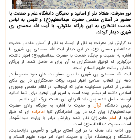
نور معرفت: هفتاد نفر از اساتید و نخبگان دانشگاه علم و صنعت با
حضور در آستان مقدس حضرت عبدالعظیم(ع) و تلبّس به لباس
خدمت افتخاری به این بارگاه ملكوتی، با آیت الله محمدی ری
شهری دیدار كردند.
به گزارش نور معرفت به نقل از ایسنا، به نقل از آستان مقدس حضرت
عبدالعظیم حسنی (ع)، در این دیدار آیت الله محمدی ری شهری با
اشاره به اهمیت و جایگاه خدمت به حضرت عبدالعظیم(ع) اظهار داشت:
بزرگواری كه توفیق خدمتگزاری به آن برای ما حاصل شده، از بزرگان
خاندان رسالت علیهم السلام است.
آیت الله محمدی ری شهری با بیان مسئولیت های خود خصوصاً در
دهه اول انقلاب اسلامی اظهار نمود: بركات خدمتگزاری در این مكان
مقدس از تمامی مسئولیت هایی كه اینجانب در نظام مقدس جمهوری
اسلامی داشته ام بیشتر بوده است و امروز این توفیق برای شما اساتید
ارجمند حاصل شده، پس باید قدردان این نعمت بزرگ الهی باشیم.
رئیس دانشگاه
قرآن
و حدیث با اشاره به جایگاه والای حضرت
عبدالعظیم(ع) بیان كرد: در بین امامزادگان تنها
امامزاده
ای كه طبق
آنچه از
امام
هادی(ع) نقل شده زیارتش برابر با زیارت سیدالشّهداء
است، حضرت عبدالعظیم(ع) است.
وی ادامه داد: هدف ما در این آستان نورانی و تأسیس دارالحدیث،
دانشگاه و پژوهشگاه قرآن و حدیث، احیاء امر دوده علیهم السلام و