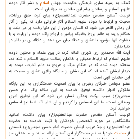
كمك به زمینه سازی فرهنگی حكومت جهانی
اسلام
و نشر آثار دوده
علیهم السلام و رساندن پیام این خاندان به جهانیان است.
تولیت آستان مقدس حضرت عبدالعظیم(ع) بیان كرد: طبق روایات،
محبت و ارتباط با دوده علیهم السلام آثار فراوانی دارد كه یكی از آثار
آن زمانی ظاهر می شود كه انسان مؤمن از این دنیا رخت بر می بندد و
هنگام ورود به عالم برزخ وقتیكه پیامبر و ارواح پاك دوده را زیارت و با
بشارت آنها مؤمن، با عشق و علاقه جان می دهد و علاقه ای بر بقاء در
دنیا ندارد.
آیت الله محمدی ری شهری اضافه كرد: در بین علماء و محبّین دوده
علیهم السلام كه ارتباط عمیقی با خاندان رسالت علیهم السلام داشته اند،
متعدّد دیده شده كه در هنگام مرگ و عروج به عالم آخرت، دوده به
دیدار ایشان آمده اند كه این نشان از جایگاه والای عشق و محبت به
این خاندان الهی است.
عضو مجلس خبرگان رهبری با بیان اهمیت خدمتگزاری به این بارگاه
ملكوتی اظهار داشت: توفیق خدمت به این سلاله پاك امام حسن
مجتبی(ع) سبب بركت زندگی انسان می شود كه این توفیق امری
وجدانی است، ما این احساس را كردیم و ان شاء الله شما نیز احساس
خواهید كرد.
تولیت آستان مقدس حضرت عبدالعظیم(ع) بیان داشت: اساتید
دانشگاهی در حوزه تخصصی خودشان با نیّت خدمت به حضرت
عبدالعظیم(ع) و جدّ غریب ایشان حضرت امام حسن مجتبی(ع) قسمتی
از
خدمات
خودرا به نام خدمتگزار این آستان ارائه نمایند و ما هدفی جز