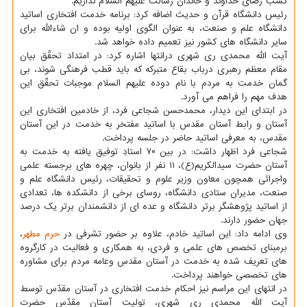
كسب رضای خداوند و خاندان رسالت علیهم السلام نداریم.
رئیس دانشگاه قرآن و حدیث اضافه كرد: برنامه خدمت افتخاری اساتید
دانشگاه علم و صنعت، به عنوان الگوی اولیه بوده و ان شاءالله برای
سایر دانشگاه های كشور نیز تعمیم داده خواهد شد.
آیت الله محمدی ری شهری درانتها اشاره كرد: در امتداد تحقّق بیان
مقام معظم رهبری درباب بقاع متبركه كه باید قطب فرهنگی شوند، بی
گمان خدمت به مردم با نام دوده علیهم السلام موجبات تحقّق این
هدف مهم را فراهم می آورد.
در ابتدای این دیدار، محمدحسن شجاعی فرد، از خادمین افتخاری این
آستان و رابط آستان مقدس با اساتید مفتخر به خدمت در این آستان
مقدس، به معرفی اساتید حاضر در جلسه پرداخت.
شجاعی فرد اظهار داشت: در بین ۷۰ استادِ توفیق یافته به خدمت به
آستان حضرت سیدالكریم(ع)، ۱۱ نفر از بانوان، چهره های برجسته علمی
واجرائی همچون معاون وزیر علوم و تحقیقات، رئیس دانشگاه علم و
صنعت، مدیران ستادی دانشگاه، روسای برخی از دانشكده ها، تعدادی
از اساتید پژوهشگر برتر دانشگاه و عده ای از دانشمندان برتر یك درصد
جهان حضور دارند.
وی ادامه داد: این اساتید خادم، علاوه بر حضور تشرفی در
حرم مطهر
،
برمبنای تخصص های علمی و فردی، به همكاری و فعالیت در كارگروه
های تعریف شده به خدمت در آستان مقدس وعامه مردم برای مشاوره
های تخصصی خواهند پرداخت.
در انتهای این مراسم نیز احكام خدمت افتخاری در آستان مقدّس توسط
آیت الله محمدی ری شهری، تولیت آستان مقدّس حضرت