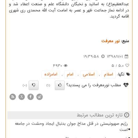
عبدالعظیم(ع) به اساتید و نخبگان دانشگاه علم و صنعت اعطاء شد و
در ادامه نماز جماعت ظهر و عصر به امامت آیت الله محمدی ری شهری
اقامه گردید.
منبع:
نور معرفت
19:39:58
1398/11/01
4930
5
/
5.0
تگها:
اسلام
,
اسلامی
,
امام
,
امامزاده
مطلب نورمعرفت را می پسندید؟
(0)
(1)
X
تازه ترین مطالب مرتبط
رژیم صهیونیستی در قتل مداح جوان بدنبال ایجاد وحشت در جامعه
است