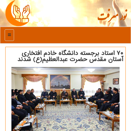
نور معرفت
منو
۷۰ استاد برجسته دانشگاه خادم افتخاری
آستان مقدس حضرت عبدالعظیم(ع) شدند