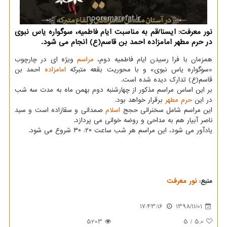
نور معرفت: ایسنا/قم به مناسبت ایام فاطمیه، سوگواره یاس نبوی
در حرم مطهر امامزاده احمد بن قاسم(ع) انجام می شود.
همزمان با فرا رسیدن ایام فاطمیه دوم،
مراسم
ویژه ای در چارچوب
«سوگواره یاس نبوی» و با محوریت بقعه متبركه
امامزاده
احمد بن
قاسم(ع) تدارك دیده شده است.
بر این اساس مراسم مذكور از چهارشنبه دوم بهمن ماه به مدت سه شب
در این
حرم مطهر
برقرار خواهد بود.
این مراسم شامل سخنرانی حجج
اسلام
صمدانی و سقازاده است و سید
ناصر آبیار هم به مداحی و روضه خوانی می پردازد.
یادآور می شود، این مراسم هر شب ساعت ۲۰: ۳۰ شروع می شود.
منبع:
نور معرفت
17:43:16
1398/11/01
5203
5
/
5.0