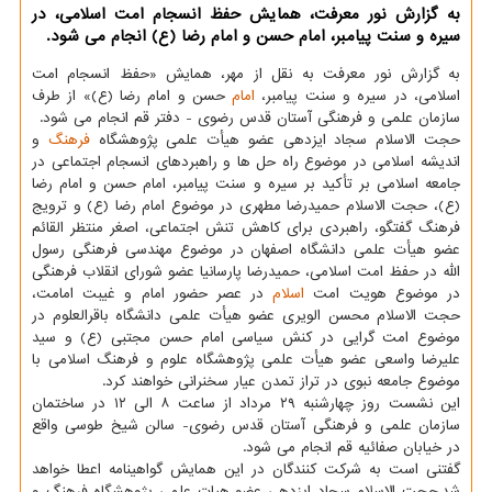
به گزارش نور معرفت، همایش حفظ انسجام امت اسلامی، در
سیره و سنت پیامبر، امام حسن و امام رضا (ع) انجام می شود.
به گزارش نور معرفت به نقل از مهر، همایش «حفظ انسجام امت
اسلامی، در سیره و سنت پیامبر،
امام
حسن و امام رضا (ع)» از طرف
سازمان علمی و فرهنگی آستان قدس رضوی - دفتر قم انجام می شود.
حجت الاسلام سجاد ایزدهی عضو هیأت علمی پژوهشگاه
فرهنگ
و
اندیشه اسلامی در موضوع راه حل ها و راهبردهای انسجام اجتماعی در
جامعه اسلامی بر تأکید بر سیره و سنت پیامبر، امام حسن و امام رضا
(ع)، حجت الاسلام حمیدرضا مطهری در موضوع امام رضا (ع) و ترویج
فرهنگ گفتگو، راهبردی برای کاهش تنش اجتماعی، اصغر منتظر القائم
عضو هیأت علمی دانشگاه اصفهان در موضوع مهندسی فرهنگی رسول
الله در حفظ امت اسلامی، حمیدرضا پارسانیا عضو شورای انقلاب فرهنگی
در موضوع هویت امت
اسلام
در عصر حضور امام و غیبت امامت،
حجت الاسلام محسن الویری عضو هیأت علمی دانشگاه باقرالعلوم در
موضوع امت گرایی در کنش سیاسی امام حسن مجتبی (ع) و سید
علیرضا واسعی عضو هیأت علمی پژوهشگاه علوم و فرهنگ اسلامی با
موضوع جامعه نبوی در تراز تمدن عیار سخنرانی خواهند کرد.
این نشست روز چهارشنبه ۲۹ مرداد از ساعت ۸ الی ۱۲ در ساختمان
سازمان علمی و فرهنگی آستان قدس رضوی- سالن شیخ طوسی واقع
در خیابان صفائیه قم انجام می شود.
گفتنی است به شرکت کنندگان در این همایش گواهینامه اعطا خواهد
شد.حجت الاسلام سجاد ایزدهی عضو هیات علمی پژوهشگاه فرهنگ و