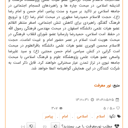
اندیشه اسلامی در مبحث چاره ها و راهبردهای انسجام اجتماعی در
جامعه اسلامی بر تاکید بر سیره و سنت پیامبر، امام حسن و امام رضا
(ع)، حجت الاسلام حمیدرضا مطهری در مبحث امام رضا (ع) و ترویج
فرهنگ گفتگو، راهبردی برای کاهش تنش اجتماعی، اصغر منتظر القائم
عضو هیات علمی دانشگاه اصفهان در مبحث مهندسی فرهنگی رسول الله
در حفظ امت اسلامی، حمیدرضا پارسانیا عضو شورای انقلاب فرهنگی در
مبحث هویت امت اسلام در عصر حضور امام و غیبت امامت، حجت
الاسلام محسن الویری عضو هیات علمی دانشگاه باقرالعلوم در مبحث
امت گرایی در کنش سیاسی امام حسن مجتبی (ع) و سید علیرضا
واسعی عضو هیات علمی پژوهشگاه علوم و فرهنگ اسلامی با مبحث
جامعه نبوی در تراز تمدن عیار سخنرانی خواهند کرد. قابل ذکر است به
شرکت کنندگان در این همایش گواهینامه اعطا خواهد شد.
منبع:
نور معرفت
13:20:31
1404/05/25
307
5
/
5.0
تگها:
اسلام
,
اسلامی
,
امام
,
پیامبر
مطلب نورمعرفت را می پسندید؟
(0)
(1)