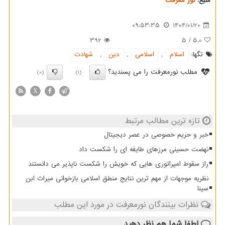
منبع:
نور معرفت
09:53:35
1404/01/20
392
5
/
5.0
تگها:
اسلام
,
اسلامی
,
دین
,
شهادت
مطلب نورمعرفت را می پسندید؟
(0)
(1)
X
تازه ترین مطالب مرتبط
خبر و حریم خصوصی در عصر دیجیتال
نهضت حسینی مرزهای طایفه ای را شکست داد
راز سقوط امپراتوری هایی که خویش را شکست ناپذیر می دانستند
نظریه موجهات از مهم ترین نتایج منطق اسلامی بازخوانی میراث ابن
سینا
نظرات بینندگان نورمعرفت در مورد این مطلب
لطفا شما هم
نظر دهید