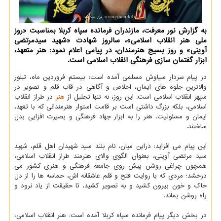
به گزارش نور معرفت، مازندران فرمانده سپاه کربلا بمناسبت «روز
ملی هنر انقلاب اسلامی»، سالروز شهادت «شهید سیدمرتضی
آوینی» و روز بسیج هنرمندان، در پیامی اعلام نمود: هنر متعهد،
ابزار گفتمان سازی فرهنگی انقلاب اسلامی است.
در پیام سردار سیاوش مسلمی آمده است: بیستم فروردین ماه، تبلور
والاترین جلوه های ایمان، اخلاص و آگاهی در قاب قلم و تصویر در
سپهر انقلاب اسلامی است. این روز، نه تنها تجلیل از
هنر
در طراز انقلاب
اسلامی، بلکه بزرگ داشتی است بر قامت استوار هنرمندانی که با تعهد،
ایمان و مسئولیت، هنر را به ابزار جهاد فرهنگی و بصیرت افزایی بدل
ساختند.
این پیام می افزاید: دراین میان، نام بلند سید شهیدان اهل قلم، شهید
سید مرتضی آوینی، بعنوان الگوی والای هنرمند طراز انقلاب اسلامی،
همچون چراغی روشن پیش روی جامعه فرهنگی و هنری کشور می
درخشد؛ مردی که با روایت فتح و قلم عاشقانه اش، حماسه ها را از دل
خاک و خون بیرون کشید و به تصویر کشید، تا حقیقت از یاد نرود و
راه روشن بماند.
در بخش دیگر پیام فرمانده سپاه کربلا آمده است: هنر انقلاب اسلامی،