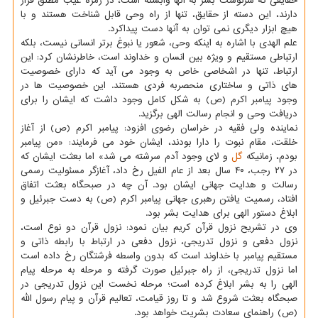
حقایقی که سرنوشت بشر به آنها وابسته است، در زمره غیب مطلق قرار
دارند، این دسته از حقایق، تنها از راه وحی قابل شناخت هستند و با
هیچ ابزار دیگری نمی توان به آنها دست پیداکرد.
علم الهدی با اشاره به اینکه وحی، شعور یا نبوغ برتر انسانی نیست، بلکه
ارتباطی مستقیم و ویژه بین انسان و خداوند است، خاطرنشان کرد: این
ارتباط، تنها در اشخاصی خاص به وجود می آید که دارای خصوصیت
های ذاتی و ساختاری منحصربه فردی هستند. این خصوصیت ها در
وجود پیامبر اکرم (ص) به شکل کامل وجود داشت که ایشان را برای
دریافت وحی و انجام رسالت الهی برگزید.
نماینده ولی فقیه در خراسان رضوی افزود: پیامبر اکرم (ص) از آغاز
خلقت، مقام نبوت را دارا بودند، ایشان خود می فرمایند: «من پیامبر
بودم، زمانیکه
گل
و لای وجود آدم سرشته می شد» اما بعثت ایشان که
در ۲۷ رجب، ۴۰ سال بعد از عام الفیل رخ داد، آغازگر مسئولیت رسمی
رسالت و هدایت جهانی ایشان بود. آن چه در صبحگاه بعثت اتفاق
افتاد، رسمیت یافتن رهبری جهانی پیامبر اکرم (ص) به دست جبرئیل و
ابلاغ دستور الهی برای هدایت بشر بود.
وی در تشریح نزول قرآن کریم بیان نمود: نزول قرآن دو نوع است،
نزول دفعی و نزول تدریجی، نزول دفعی در ارتباط با رابطه ذاتی و
مستقیم پیامبر با خداوند است که بدون واسطه فرشتگان رخ داده است
اما نزول تدریجی، از راه جبرئیل صورت گرفته و مرحله به مرحله پیام
الهی را به بشر ابلاغ کرده است؛ مرحله نخست این نزول تدریجی در
صبحگاه بعثت شروع شد و تا روز قیامت، تعالیم قرآن و پیام رسول الله
(ص) راهنمای سعادت بشریت خواهد بود.