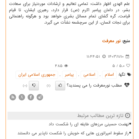
علم الهدی اظهار داشت: تمامی تعالیم و ارشادات موردنیاز برای سعادت
بشر، در دامان پیامبر اکرم (ص) قرار دارد، رهبری ایشان، تا قیام
قیامت، گره گشای تمام مسائل بشری خواهد بود و هرگونه راهنمائی
برای نجات انسان، از این سرچشمه نشأت می گیرد.
منبع:
نور معرفت
11:44:51
1403/11/10
485
5
/
5.0
تگها:
اسلام
,
اسلامی
,
پیامبر
,
جمهوری اسلامی ایران
مطلب نورمعرفت را می پسندید؟
(0)
(1)
X
تازه ترین مطالب مرتبط
نهضت حسینی مرزهای طایفه ای را شکست داد
راز سقوط امپراتوری هایی که خویش را شکست ناپذیر می دانستند