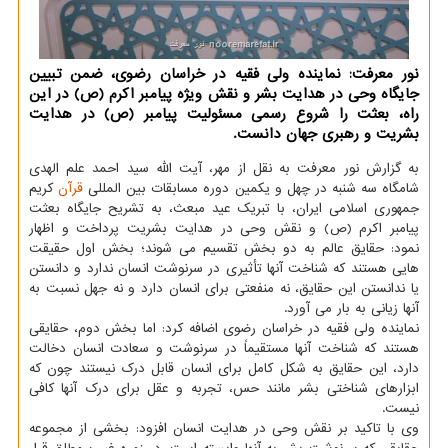
نور معرفت: نماینده ولی فقیه در خراسان رضوی، ضمن تبیین
جایگاه وحی در هدایت بشر و نقش ویژه پیامبر اکرم (ص) در این
راه، بعثت را شروع رسمی مسئولیت پیامبر (ص) در هدایت
بشریت و رهبری جهان دانست.
به گزارش نور معرفت به نقل از مهر، آیت الله سید احمد علم الهدی
شامگاه سه شنبه در چهل و یکمین دوره مسابقات بین المللی
قرآن
کریم
جمهوری اسلامی ایران، با تبریک عید مبعث، به تشریح جایگاه بعثت
پیامبر اکرم (ص) و نقش وحی در هدایت بشریت پرداخت و اظهار
نمود: حقایق عالم به دو بخش تقسیم می شوند؛ بخش اول حقیقت
هایی هستند که شناخت آنها تأثیری در سرنوشت انسان ندارد و دانستن
یا ندانستن این حقایق، نه منفعتی برای انسان دارد و نه جهل نسبت به
آنها زیانی به بار می آورد.
نماینده ولی فقیه در خراسان رضوی اضافه کرد: اما بخش دوم، حقایقی
هستند که شناخت آنها مستقیماً در سرنوشت و سعادت انسان دخالت
دارد، این حقایق به شکل کامل برای انسان قابل درک نیستند چون که
ابزارهای شناختی بشر مانند حس، تجربه و عقل برای درک آنها کافی
نیست.
وی با تاکید بر نقش وحی در هدایت انسان افزود: بخشی از مجموعه