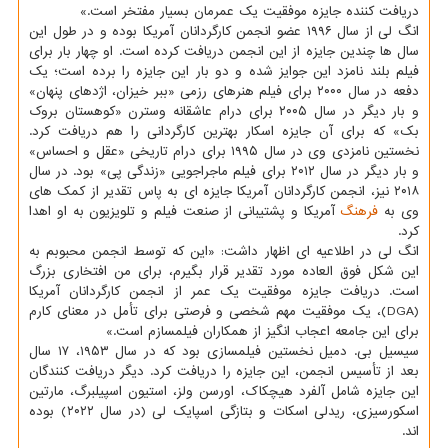
دریافت کننده جایزه موفقیت یک عمرمان بسیار مفتخر است.»
انگ لی از سال ۱۹۹۶ عضو انجمن کارگردانان آمریکا بوده و در طول این
سال ها چندین جایزه از این انجمن دریافت کرده است. او چهار بار برای
فیلم بلند نامزد این جوایز شده و دو بار این جایزه را برده است؛ یک
دفعه در سال ۲۰۰۰ برای فیلم هنرهای رزمی «ببر خیزان، اژدهای پنهان»
و بار دیگر در سال ۲۰۰۵ برای درام عاشقانه وسترن «کوهستان بروک
بک» که برای آن جایزه اسکار بهترین کارگردانی را هم دریافت کرد.
نخستین نامزدی وی در سال ۱۹۹۵ برای درام تاریخی «عقل و احساس»
و بار دیگر در سال ۲۰۱۲ برای فیلم ماجراجویی «زندگی پی» بود. در سال
۲۰۱۸ نیز، انجمن کارگردانان آمریکا جایزه ای به پاس تقدیر از کمک های
وی به
فرهنگ
آمریکا و پشتیبانی از صنعت فیلم و تلویزیون به او اهدا
کرد.
انگ لی در اطلاعیه ای اظهار داشت: «این که توسط انجمن محبوبم به
این شکل فوق العاده مورد تقدیر قرار بگیرم، برای من افتخاری بزرگ
است. دریافت جایزه موفقیت یک عمر از انجمن کارگردانان آمریکا
(DGA)، یک موفقیت مهم شخصی و فرصتی برای تأمل در معنای کارم
برای این جامعه اعجاب انگیز از همکاران فیلمسازم است.»
سیسیل بی. دمیل نخستین فیلمسازی بود که در سال ۱۹۵۳، ۱۷ سال
بعد از تأسیس انجمن، این جایزه را دریافت کرد. دیگر دریافت کنندگان
این جایزه شامل آلفرد هیچکاک، اورسن ولز، استیون اسپیلبرگ، مارتین
اسکورسیزی، ریدلی اسکات و بتازگی اسپایک لی (در سال ۲۰۲۲) بوده
اند.