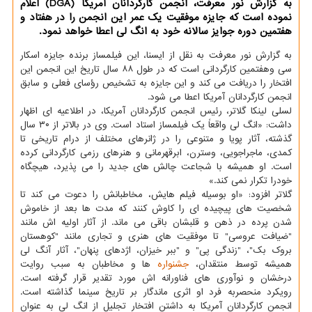
به گزارش نور معرفت، انجمن کارگردانان آمریکا (DGA) اعلام
نموده است که جایزه موفقیت یک عمر این انجمن را در هفتاد و
هفتمین دوره جوایز سالانه خود به انگ لی اعطا خواهد نمود.
به گزارش نور معرفت به نقل از ایسنا، این فیلمساز برنده جایزه اسکار
سی وهفتمین کارگردانی است که در طول ۸۸ سال تاریخ این انجمن این
افتخار را دریافت می کند و این جایزه به تشخیص رؤسای فعلی و سابق
انجمن کارگردانان آمریکا اعطا می شود.
لسلی لینکا گلاتر، رئیس انجمن کارگردانان آمریکا، در اطلاعیه ای اظهار
داشت: «انگ لی واقعاً یک فیلمساز استاد است. وی در بالاتر از ۳۰ سال
گذشته، آثار پویا و متنوعی را در ژانرهای مختلف از درام تاریخی تا
کمدی، ماجراجویی، وسترن، ابرقهرمانی و هنرهای رزمی کارگردانی کرده
است. او همیشه با شجاعت چالش های جدید را می پذیرد، هیچگاه
خودرا تکرار نمی کند.»
گلاتر افزود: «او بوسیله فیلم هایش، مخاطبانش را دعوت می کند تا
شخصیت های پیچیده ای را کاوش کنند که مدت ها بعد از خاموش
شدن پرده در ذهن و قلبشان باقی می ماند. از آثار اولیه اش مانند
"ضیافت عروسی" تا موفقیت های هنری و تجاری مانند "کوهستان
بروک بک"، "زندگی پی" و "ببر خیزان، اژدهای پنهان"، آثار آنگ لی
همیشه توسط منتقدان،
جشنواره
ها و مخاطبان به سبب روایت
درخشان و نوآوری های فناورانه اش مورد تقدیر قرار گرفته است.
رویکرد منحصربه فرد او اثری ماندگار بر تاریخ سینما گذاشته است.
انجمن کارگردانان آمریکا به داشتن افتخار تجلیل از انگ لی به عنوان