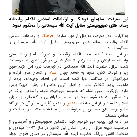
نور معرفت: سازمان فرهنگ و ارتباطات اسلامی اقدام وقیحانه
رسانه های صهیونیستی مقابل آیت الله سیستانی را محکوم نمود.
به گزارش نور معرفت به نقل از مهر، سازمان
فرهنگ
و ارتباطات اسلامی
اقدام وقیحانه رسانه های صهیونیستی مقابل آیت الله سیستانی را
محکوم نمود.
در این بیانیه آمده است: اقدام وقیحانه و تحریک آمیز رسانه های
وابسته به ارتش و کابینه رژیم اشغالگر قدس در قرار دادن نام مرجعیت
شیعه عراق، حضرت آیت الله سیستانی در فهرست ترور این رژیم خون
ریز و کودک کش، منجر به خشم جهان
اسلام
و انسان های آزاده و
دوراندیش در سرتاسر دنیا شده است. این اقدام وقیحانه، پرده از
ماهیت رژیم اشغالگر قدس و اصلی ترین حامی آن یعنی آمریکا برمی
دارد. بازیگرانی خون آشام که همیشه مرجعیت شیعه را مانعی بزرگ در
راه تحقق اهداف شوم خود در تسلط جغرافیایی و گفتمانی بر جهان
اسلام دانسته و از این جایگاه
مقدس
و نقش آفرینی مؤثر آن در بزنگاه
ها و برهه های حساس و سرنوشت ساز منطقه همیشه در وحشت و
هراس هستند.
در ادامه این بیانیه می خوانیم: کینه دشمنان صهیونیستی و آمریکایی از
مرجعیت شیعه عراق، از زمان اشغال این کشور در سال ۲۰۰۳ میلادی و
متعاقباً، نقش پررنگ حضرت آیت الله سیستانی در صدور فتوای جهاد