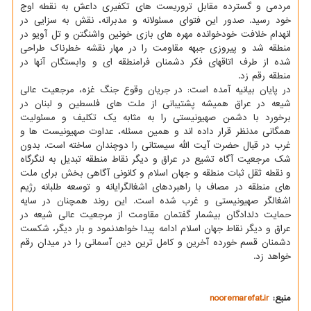
مردمی و گسترده مقابل تروریست های تکفیری داعش به نقطه اوج
خود رسید. صدور این فتوای مسئولانه و مدبرانه، نقش به سزایی در
انهدام خلافت خودخوانده مهره های بازی خونین واشنگتن و تل آویو در
منطقه شد و پیروزی جبهه مقاومت را در مهار نقشه خطرناک طراحی
شده از طرف اتاقهای فکر دشمنان فرامنطقه ای و وابستگان آنها در
منطقه رقم زد.
در پایان بیانیه آمده است: در جریان وقوع جنگ غزه، مرجعیت عالی
شیعه در عراق همیشه پشتیبانی از ملت های فلسطین و لبنان در
برخورد با دشمن صهیونیستی را به مثابه یک تکلیف و مسئولیت
همگانی مدنظر قرار داده اند و همین مسئله، عداوت صهیونیست ها و
غرب در قبال حضرت آیت الله سیستانی را دوچندان ساخته است. بدون
شک مرجعیت آگاه تشیع در عراق و دیگر نقاط منطقه تبدیل به لنگرگاه
و نقطه ثقل ثبات منطقه و جهان اسلام و کانونی آگاهی بخش برای ملت
های منطقه در مصاف با راهبردهای اشغالگرایانه و توسعه طلبانه رژیم
اشغالگر صهیونیستی و غرب شده است. این روند همچنان در سایه
حمایت دلدادگان بیشمار گفتمان مقاومت از مرجعیت عالی شیعه در
عراق و دیگر نقاط جهان اسلام ادامه پیدا خواهدنمود و بار دیگر، شکست
دشمنان قسم خورده آخرین و کامل ترین دین آسمانی را در میدان رقم
خواهد زد.
منبع:
nooremarefat.ir