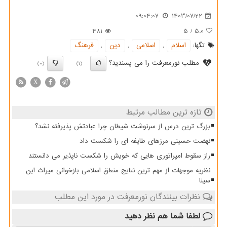
09:04:07
1403/07/22
481
5
/
5.0
تگها:
اسلام
,
اسلامی
,
دین
,
فرهنگ
مطلب نورمعرفت را می پسندید؟
(0)
(1)
X
تازه ترین مطالب مرتبط
بزرگ ترین درس از سرنوشت شیطان چرا عبادتش پذیرفته نشد؟
نهضت حسینی مرزهای طایفه ای را شکست داد
راز سقوط امپراتوری هایی که خویش را شکست ناپذیر می دانستند
نظریه موجهات از مهم ترین نتایج منطق اسلامی بازخوانی میراث ابن
سینا
نظرات بینندگان نورمعرفت در مورد این مطلب
لطفا شما هم
نظر دهید