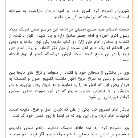
شهریاری تصریح کرد: امروز عزت و امید درحال بازگشت به سرمایه
اجتماعی ماست که آنرا مایه مبارکی می دانیم.
حجت الاسلام سید حسن خمینی در ادامه این مراسم ضمن تبریک میلاد
رسول اکرم (ص) و امام جعفر صادق (ع) و یاد شهدا، اظهار داشت: از
کلمات و سخنان امام علی (ع) دو کتاب داریم؛ یکی نهج البلاغه و دومی
غرر الحکم که یک عالم اهل سنت از دیار بکر کلمات پرارزش امام علی
(ع) را در آن جمع کرده است. ارزش دررالحکم کمتر از نهج البلاغه
نیست.
وی در بخشی از سخنان خود با انتقاد از دعواها و نزاع های نابجا بین
مذاهب و رفتن به سراغ فروع اظهار داشت: تضییع اصول و تمسک به
فروع یعنی این که اصل ها را رد نماییم و به فروع روی بیاوریم و دل
خویش را با فرعیاتی خوش نماییم که در این صورت تمدن اسلامی
گرفتار فروپاشی می شود.
یادگار امام تصریح کرد: یکی از علل گم کردن اصل و فرع، منیت است.
توفیقات امام (ره) برای این بود که در ابتدا پا روی نفس خود گذاشت.
وی تصریح کرد: به قوه عاقله تمسک نماییم، باهم سخن بگوییم،
بنشینیم بر اساس خرد جمعی با هم حرف بزنیم. اگر قریب دو میلیارد