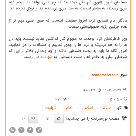
مسلمان امروز زانوی غم بغل کرده اند که چرا نمی توانند به مردم غزه
یاری رسانند، به خاطر اینست به خدا یاری نرسانده اند و توکل نکرده اند.
یادگار امام تصریح کرد: امروز حقیقت اینست که هیچ اصلی مهم تر از
غده چرکین رژیم صهیونیستی نیست.
وی خاطرنشان کرد: وحدت به مفهوم کنار گذاشتن عقاید نیست. باید دل
ها را به هم نزدیک و عزم ها را جدی نماییم و مشکلات را حل نماییم.
امروز نگاه ما باید به بحث فلسطین باشد و چه وحدتی بالاتر از این که
شیعیان لبنان به خاطر اهل سنت فلسطین به
شهادت
می رسند.
منبع:
nooremarefat.ir
11:09:49
1403/06/31
670
5
/
5.0
تگها:
اسلام
,
اسلامی
,
امام
,
شهادت
مطلب نورمعرفت را می پسندید؟
(0)
(1)
X