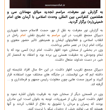
به گزارش نور معرفت، مراسم تجدید میثاق مهمانان سی و
هشتمین کنفرانس بین المللی وحدت اسلامی با آرمان های امام
خمینی(ره) برگزار گردید.
به گزارش نور معرفت به نقل از مهر، حجت الاسلام حمید شهریاری
دبیرکل مجمع تقریب در این
مراسم
به تشریح نقش
امام
راحل در
انقلاب اسلامی و فعالیتهای ایشان و همینطور تاثیر حضور معنوی و
برکات امام (ره) در عصر حاضر پرداخت.
وی در بخشی از سخنان خود اظهار داشت: امام (ره) کسی بود که با
تمام وجودش به حقیقت هستی پی برده بود و اعتقاد به انحصار کار
خیر، در دست خداوند متعال داشت.
دبیرکل مجمع تقریب اظهار داشت: در این ۵۰ سال افراد شایسته ای
داشته ایم که می توانستند، در جایگاه های مختلف مورد استفاده قرار
گیرند و امروز سمت هایی چون معاونت رئیس جمهور و فرمانداری و …
گرفته اند.
وی در قسمتی دیگر از سخنان خود به ظرفیت بانوان اشاره نمود و
اظهار داشت: امروز یکی از ضروریات، توجه به بانوان است؛ این مادران
بودند که پسران و مردان را تشویق به دفاع از انقلاب کردند و آنها
هستند که می توانند خیلی از دختران نیکو را تربیت کنند.