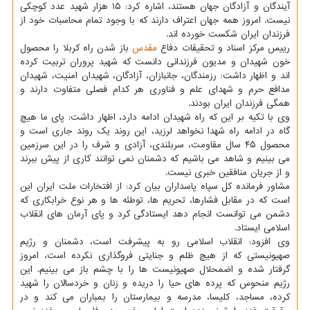
آیندگان و آزادگان جهان هستند، اشاره کرد: ۱۵ هزار شهید عدد کوچکی
نیست. امروز همه جهان اعتراف دارند که با وجود تمام محاسبات خود از
فرزندان ایران شکست خورده اند.
رییس مرکز اسناد و تحقیقات دفاع
مقدس
باز شدن راه کربلا را محصول
خون شهیدان و مدیون فرزندانی دانست که شهید پروران تربیت کرده
اند و اظهار داشت: رزمندگان، جانبازان، آزادگان، شهیدان امنیت، شهیدان
مدافع حرم و شهدای علم و فناوری هر کدام فصلی متفاوت دارند و
همگی فرزندان ایران بودند.
وی با تکیه بر این که راه شهیدان ادامه دارد، اظهار داشت: پای ما هیچ
گاه در ادامه راه شهدا نخواهد لرزید، این روند یک روند جاری است و
محصول ۴۵ سال مقاومت، سربلندی، آزادی و شرف را در این سرزمین
می بینیم و شاهد می باشیم که دشمنان نمی توانند کاری از پیش ببرند
و از جریان منافقین خبری نیست.
مشاور فرمانده کل سپاه پاسداران بیان کرد: از افتخارات ملت ایران این
است که در مقابل فشارها، تحریم ها، توطئه ها و هر نوع خرابکاری که
دشمن می توانست انجام دهد ایستادگی کرد و پای آرمان های انقلاب
اسلامی ایستاد.
وی افزود: انقلاب اسلامی رو به پیشرفت است، دشمنان و رژیم
صهیونیستی که از هیچ ظلم و جنایتی فروگذاری نکرده است، امروز
گرفتار شده و اضمحلال صهیونیست ها را با چشم باز می بینیم. این
رژیم منحوس که پرده های حیا را دریده و زنان و خردسالان را شهید
کرده، مساجد، کلیسا، مدرسه و بیمارستان را بمباران می کند و در