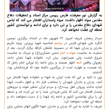
به گزارش نور معرفت، فارس رییس مرکز اسناد و تحقیقات دفاع
مقدس سپاه اظهار داشت: سپاه پاسداران افتخار می کند که لباس
شهدای دفاع مقدس را بر تن دارد و برای ادامه و توانمندی کشور
لحظه ای غفلت نخواهد کرد.
سردار رمضان شریف امروز، ۲۲ شهریور ماه در امتداد برگزاری دومین
کنگره ملی شهدای فارس در
مراسم
اجلاسیه شهید پروران، ویژه تکریم
مادران و پدران شهدا که در حسینیه عاشقان ثارالله برگزار گردید، بعد از
تسلیت به مناسبت
شهادت
امام
حسن عسکری(ع) و تبریک به مناسبت
شروع امامت ولی عصر(عج)، بیان کرد: خانواده شهدا نشان دادند
رهروان واقعی
ائمه
اطهار هستند و برای ادامه راه نورانی امام راحل که
راه عصمت و طهارت است از بزرگترین داشته خود که فرزندانشان بود،
گذشتند.
وی با تکیه بر این که ملت ایران به شهدا و خانواده شهدا افتخار می
کنند، پدران و مادران شهیدان را مخاطب قرار داد و اظهار داشت: شهدا
اجازه ندادند پیروان اهل بیت(ع) و مردم ایران تحقیر شوند و نیروهای
پاسدار افتخار می کنند که لباس فرزندان شما را به تن کرده اند و لحظه
ای را برای توانمندی کشور و ادامه راه شهدا را از دست نخواهند داد و
لحظه ای غفلت نخواهند کرد.
شریف با اشاره به این که پدران و مادران شهدا الگوی الهام بخشی برای