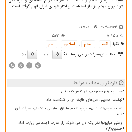
حقیقت غزه را شخم زده است اما حریف مردم فلسطین و غزه نمی
شود چون مردم غزه از استقامت و ایثار شهدای ایران الهام گرفته است.
01:50:41
1403/06/23
523
5
/
5.0
تگها:
ائمه
,
اسلام
,
اسلامی
,
امام
مطلب نورمعرفت را می پسندید؟
(0)
(1)
X
تازه ترین مطالب مرتبط
خبر و حریم خصوصی در عصر دیجیتال
نهضت حسینی مرزهای طایفه ای را شکست داد
نظریه موجهات از مهم ترین نتایج منطق اسلامی بازخوانی میراث ابن
سینا
وقتی میلیونها نفر یک دل می شوند راز قدرت اجتماعی زیارت امام
حسین(ع)