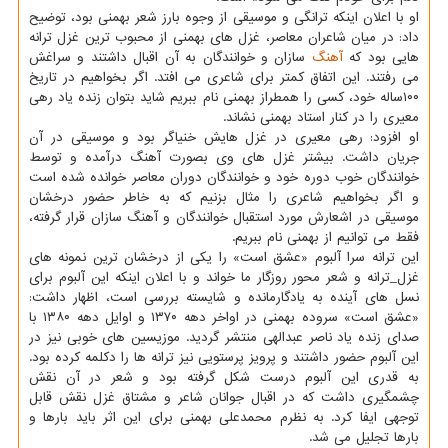
او با اعلان اینکه ترانگی و موسیقی از وجوه بارز شعر بهمنی بود، توضیح
داد: در میان شاعران معاصر، غزل های بهمنی از محبوب ترین غزل ترانه
هایی بود که
آهنگ
سازان و خوانندگان به آن اقبال داشتند و سراغش
می رفتند. این اتفاق کمتر برای شاعری می افتد. اگر بخواهیم در تاریخ
۱۰۰ساله خود، کسی را همطراز بهمنی نام ببریم شاید بتوان زنده یاد رهی
معیری را در کنار استاد بهمنی نشاند.
او افزود: رهی معیری در غزل هایش خنیاگر بود و موسیقی در آن
جریان داشت. بیشتر غزل های وی بصورت آهنگ درآمده و توسط
خوانندگان خوب دوره خود و خوانندگان دوران معاصر خوانده شده است
و اگر بخواهیم شاعری را مثال بزنیم که به خاطر حضور درخشان
موسیقی در اشعارش مورد استقبال خوانندگان و آهنگ سازان قرار گرفته،
فقط می توانیم از بهمنی نام ببریم.
این ترانه سرا آلبوم «عشق است» را یکی از درخشان ترین نمونه های
غزل_ترانه و شعر محور روزگار ما خواند و با اعلان اینکه این آلبوم برای
نسل های آینده به یادگارمانده و شایسته بررسی است، اظهار داشت:
«عشق است» سروده بهمنی در اواخر دهه ۱۳۷۰ و اوایل دهه ۱۳۸۰ با
صدای زنده یاد ناصر عبدالهی منتشر گردید. موزیسین های خوبی نیز در
این آلبوم حضور داشتند و پرویز پرستویی نیز ترانه ها را دکلمه کرده بود.
به قدری این آلبوم درست شکل گرفته بود و شعر در آن نقش
چشمگیری داشت که در اقبال جوانان شاعر و مشتاق غزل نقش قابل
توجهی ایفا کرد. به نظرم محمدعلی بهمنی برای این اثر باید بارها و
بارها تجلیل می شد.