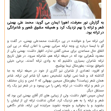
به گزارش نور معرفت، اهورا ایمان می گوید: محمد علی بهمنی
شعر و ترانه را بهم نزدیک کرد و همیشه مشوق شعور و شاعرانگی
در ترانه بود.
این ترانه سرا و خواننده در پی درگذشت محمدعلی بهمنی، در گفت و
گو با ایسنا درباره ی وجه ترانه سرایی بهمنی با اعلان اینکه در پی این
اتفاق حال مساعدی برای سخن گفتن ندارد، اظهار داشت: بهمنی یکی از
معدود شُعرایی بود که در حیطه ترانه هم، شاعرانه سرود. در طول تاریخ
ترانه شاعران بسیاری داشتیم که به وادی ترانه آمدند، برخی خیلی
ناموفق بودند؛ بطورمثال نیما یوشیج.
او افزود: تعدادی از شاعران نیز آثاری از خود در حیطه ترانه به جا
گذاشته اند و شما نمی توانید تشخیص دهید آیا شاعر این ترانه، شاعر
همان شعر زیباست؟ بطورمثال سیمین بهبهانی که ۲ لحن و زبان مختلف
در شعر و ترانه داشت؛ در ترانه راهی را می پیمود و در شعر نیز یک راه
مستقل دیگر.
ایمان سپس اظهار داشت: ولی از زیبایی های کار آقای بهمنی این بود که
شعر و ترانه را به هم نزدیک کرد. امکان نداشت ترانه ای از ایشان را
بشنوید و یا بخوانید و متوجه نشوید سراینده این ترانه، شاعر «گاهی
دلم برای خودم تنگ می شود» است.