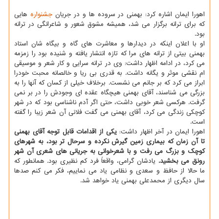
اهورا ایمان اشاره کرد: بهمنی در سروده ها و در جریان
جشنواره
هایی
که برای ترانه برگزار می شد، همیشه مشوق شعور و شاعرانگی در ترانه
بود.
او با اعلان اینکه در دیدارها و معاشرت های گاه و بیگاه شان استاد
بهمنی بیتی از ترانه های مرا که تازه انتشار یافته و شنیده بود را زمزمه
می کرد، در ادامه اظهار داشت: وی در ترانه سرایی و کار شعر و موسیقی
ام نقشی موثر و یگانه داشت. به قدری بی ریا و خالصانه محبت خودرا
ابراز می کرد که بر جانم می نشست. برخلاف خیلی از کسان که آنها را به
بزرگی می شناسند، آقای بهمنی هیچگاه عقده ای وجودش را در بر نمی
گرفت. هرکسی شعر خوبی داشت، حتی اگر آدم ناشناسی بود که در شهر
کوچکی زندگی می کرد، آقای بهمنی می گفت فلانی آن شعر زیبا را گفته
است.
اهورا ایمان در آخر اظهار داشت:
یکی از اقدامات قابل توجه آقای بهمنی
تا آن زمان که بیماری زمین گیرش نکرده و سرحال تر بود، به شهرهای
کوچک و بزرگ می رفت و با شعرخوانی به جریانی های شعری آن شهر
رونق می بخشید.
یادشان گرامی، واقعاً فرد کم نظیری بود. همانطور که
ما حالا از حافظ و سعدی و نظامی یاد می نماییم، فکر می کنم صدها
سال دیگری از محمدعلی بهمنی یاد خواهد شد.