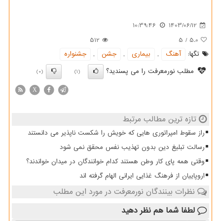
10:39:46
1403/06/12
512
5
/
5.0
تگها:
آهنگ
,
بیماری
,
جشن
,
جشنواره
مطلب نورمعرفت را می پسندید؟
(0)
(1)
X
تازه ترین مطالب مرتبط
راز سقوط امپراتوری هایی که خویش را شکست ناپذیر می دانستند
رسالت تبلیغ دین بدون تهذیب نفس محقق نمی شود
وقتی همه پای کار وطن هستند کدام خوانندگان در میدان خواندند؟
اروپاییان از فرهنگ غذایی ایرانی الهام گرفته اند
نظرات بینندگان نورمعرفت در مورد این مطلب
لطفا شما هم
نظر دهید