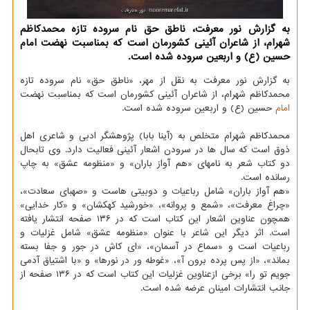
به گزارش نور معرفت، ناطق حق نام سروده تازه محمدکاظم
شهرام، از شاعران آئینی کشورمان است که بمناسبت نهضت امام
حسین (ع) و اربعین سروده شده است.
به گزارش نور معرفت به نقل از مهر، «ناطق حق» نام سروده تازه
محمدکاظم شهرام، از شاعران آئینی کشورمان است که بمناسبت نهضت
امام
حسین (ع) و اربعین سروده شده است.
محمدکاظم شهرام متخلص به (آینا بابا) پژوهشگر ادبی و شاعری اهل
ذوق است که سال ها در سرودن اشعار آئینی فعالیت دارد. وی تابحال
دو کتاب شعر به نامهای «هم آواز باران» و «منظومه عشق» به چاپ
رسانده است.
«هم آواز باران» شامل رباعیات و دوبیتی هاست و «صهبای سعادت»،
«چراغ معرفت»، «شمع و پروانه»، «خورشید کهکشان» و «کار خدایی»
همچون عناوین اشعار این کتاب است که در ۱۳۶ صفحه انتشار یافته
است. اثر دیگر این شاعر با عنوان «منظومه عشق» شامل غزلیات و
رباعیات است و «سماع در آسمان»، «ای کاش در جور و جفا بسته
بماند»، «از پس پرده برون آ»، «غوطه ور در نورها» و «با اشتیاق آدمی
جویم تو را» برخی ازعناوین غزلیات این کتاب است که در ۱۳۶ صفحه از
جانب انتشارات امینان عرضه شده است.