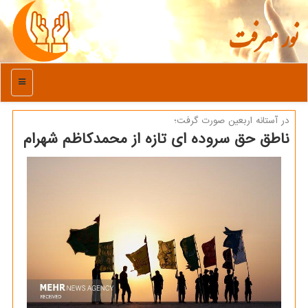
نور معرفت
منو
در آستانه اربعین صورت گرفت؛
ناطق حق سروده ای تازه از محمدکاظم شهرام