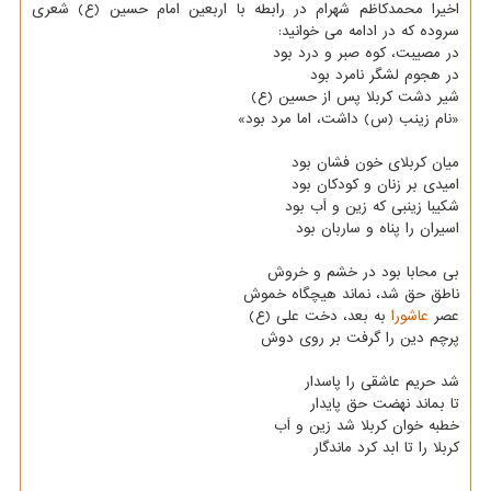
اخیرا محمدکاظم شهرام در رابطه با اربعین امام حسین (ع) شعری
سروده که در ادامه می خوانید:
در مصیبت، کوه صبر و درد بود
در هجوم لشگر نامرد بود
شیر دشت کربلا پس از حسین (ع)
«نام زینب (س) داشت، اما مرد بود»
میان کربلای خون فشان بود
امیدی بر زنان و کودکان بود
شکیبا زینبی که زین و اَب بود
اسیران را پناه و ساربان بود
بی محابا بود در خشم و خروش
ناطق حق شد، نماند هیچگاه خموش
عصر
عاشورا
به بعد، دخت علی (ع)
پرچم دین را گرفت بر روی دوش
شد حریم عاشقی را پاسدار
تا بماند نهضت حق پایدار
خطبه خوان کربلا شد زین و اَب
کربلا را تا ابد کرد ماندگار