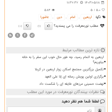
11:32:32
1403/05/18
584
5
/
5.0
تگها:
اربعین
,
امام
,
دین
,
عاشورا
مطلب نورمعرفت را می پسندید؟
(0)
(1)
X
تازه ترین مطالب مرتبط
اربعین به اتمام رسید، چه طور حال خوب این سفر را به خانه
بیاوریم؟
تکمیل بزرگترین مجتمع اسکان زوار اربعین در کربلا
برگزاری اولین پویش رسانه ای إنا علی العهد
نهضت حسینی مرزهای طایفه ای را شکست داد
نظرات بینندگان نورمعرفت در مورد این مطلب
لطفا شما هم
نظر دهید