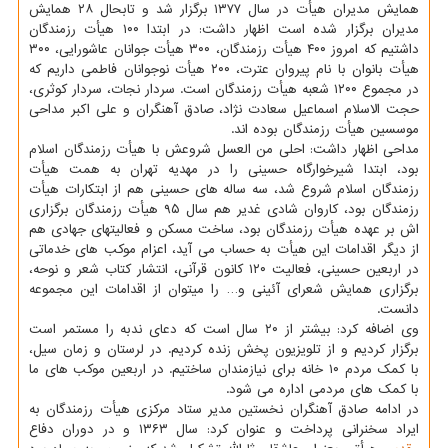
همایش مدیران هیأت در سال ۱۳۷۷ برگزار شد و تابحال ۲۸ همایش
مدیران برگزار شده است اظهار داشت: در ابتدا ۱۰۰ هیأت رزمندگان
داشتیم که امروز ۴۰۰ هیأت رزمندگان، ۳۰۰ هیأت جوانان عاشورایی، ۳۰۰
هیأت بانوان با نام پیروان عترت، ۲۰۰ هیأت نوجوانان فاطمی داریم که
در مجموع ۱۲۰۰ شعبه هیأت رزمندگان است. سردار نجات، سردار کوثری،
حجت الاسلام اسماعیل سعادت نژاد، صادق آهنگران و علی اکبر مداحی
موسسین هیأت رزمندگان بوده اند.
مداحی اظهار داشت: احلی من العسل شروعش با هیأت رزمندگان اسلام
بود، ابتدا شیرخوارگاه حسینی را در مهدیه تهران به همت هیأت
رزمندگان اسلام شروع شد، سه ساله های حسینی هم از ابتکارات هیأت
رزمندگان بود، کاروان شادی غدیر هم سال ۹۵ هیأت رزمندگان برگزاری
اش بر عهده هیأت رزمندگان بود، ساخت مسکن و فعالیتهای جهادی هم
از دیگر اقدامات این هیأت به حساب می آید، اعزام موکب های خدماتی
در اربعین حسینی، فعالیت ۱۲۰ کانون قرآنی، انتشار کتاب شعر و نوحه،
برگزاری همایش شعرای آئینی و… را میتوان از اقدامات این مجموعه
دانست.
وی اضافه کرد: بیشتر از ۲۰ سال است که دعای ندبه را مستمر است
برگزار کردیم و از تلویزیون پخش زنده کردیم. در لرستان و زمان سیل،
با کمک مردم ۱۰ خانه برای نیازمندان ساختیم. در اربعین موکب های ما
با کمک های مردمی اداره می شود.
در ادامه صادق آهنگران نخستین مدیر ستاد مرکزی هیأت رزمندگان به
ایراد سخنرانی پرداخت و عنوان کرد: سال ۱۳۶۳ و در دوران دفاع