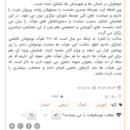
خواهران در استان ها و شهرستان ها تشکیل شده است.
وی اضافه کرد: هرساله چندین نشست با مسؤولان واحد پیروان عترت را
داریم و سیاست های کلی توسط شورای مرکزی بیان می شود. در این
همایش اساتید مجرب مباحث و دستورالعمل های هیأت را بیان می
کنند. نشست های آموزشی و تخصصی هم پس از این همایش سراسری
برگزار می گردد.
ساکت با اشاره به اینکه دو سال است که ۲۰۰ هیأت نوجوانان فاطمی
تشکیل دادیم اظهار داشت: این هیأت ها مباحث نوجوانان دختر را زیر
پوشش قرار می دهند و ویژه آنان جلسه دارند. همایش ویژه ای هم
برای این هیأت ها داریم. ما هر سال هیأت های نمونه ای داریم که هر
ساله از ده هیأت بعنوان نمونه تجلیل می شوند لازم به ذکر است که
این هیأت ها باید کارهای خاصی انجام داده و مخاطب بیشتری را
جذب کرده باشند.
11:28:28
1403/04/03
494
5
/
5.0
تگها:
آموزش
,
آهنگ
,
اربعین
,
اسلام
مطلب نورمعرفت را می پسندید؟
(0)
(1)
X