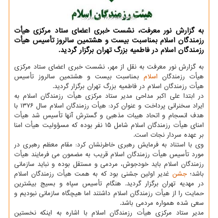
به گزارش نور معرفت، نشست خبری اعضای ستاد مرکزی هیأت
رزمندگان اسلام بمناسبت بیست و هشتمین سالروز تأسیس هیأت
رزمندگان اسلام در فاطمیه بزرگ تهران برگزار گردید.
به گزارش نور معرفت به نقل از مهر، نشست خبری اعضای ستاد مرکزی
هیأت رزمندگان
اسلام
بمناسبت بیست و هشتمین سالروز تأسیس
هیأت رزمندگان اسلام در فاطمیه بزرگ تهران برگزار گردید.
در ابتدا علی اکبر مداحی مدیر ستاد مرکزی هیأت رزمندگان اسلام به
ایراد سخنرانی پرداخت و عنوان کرد: هیأت رزمندگان اسلام سال ۱۳۷۶ با
هدف انسجام و اتحاد هیبات مذهبی و گسترش آنها تأسیس شد هیأت
امنای هیأت رزمندگان اسلام شامل ۱۵ نفر بوده که مسؤولیت هیأت امنا
بر عهده سردار نجات است.
وی با استناد به فرمایش رهبری خاطرنشان کرد: مقام معظم رهبری در
مورد تأسیس هیأت رزمندگان اسلام قریب به مضمون می فرمایند هیأت
رزمندگان اسلام باید خودجوش، مردمی و مستقل بوده و نباید سازمانی
باشد؛
جشن
غدیر اولین جشنی بود که به همت هیأت رزمندگان اسلام
در مهدیه تهران برگزار گردید. هنگام تأسیس سپاه و بسیج بیشترین
حمایت را از هیأت رزمندگان اسلام داشتند اما هیچگاه سازمانی نبودیم و
سعی شده همواره مردمی باشد.
مدیر ستاد مرکزی هیأت رزمندگان اسلام با اشاره به اینکه نخستین