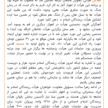
مقدس
هیأتی بعنوان عاشقان ثارالله تشکیل شد که منصوب به سپاه بود
و برنامه این هیأت از اهواز آغاز به کار کرد. لازم به ذکر است که در زمان
جنگ به صورت متفرق هیأت هایی وجود داشت که می طلبید این
هیأت ها به نسل های پس از جنگ هم منتقل شود بر همین مبنا ایده
تشکیل هیأت رزمندگان اسلام د. ذهن کلید خورد.
آهنگران افزود: نخستین هیأت در اهواز، دیگری در قم به وجود آمد.
همدان، مشهد و … هم محل برگزاری هیأت عاشقان ثارالله بود. ابتدا با
محسن رضایی این مورد عنوان شد تا در صورت اجازه شعبه تهران ایجاد
شود و این هیأت ها یکپارچه شود. همان موقع به من ۳۰ میلیون تومان
جهت راه اندازی این هیأت داد. شد و پاتوق اولیه ما
مسجد
قدس
پیروزی بود. جلسات این هیأت، پنجشنبه ها برگزار می شد. چند مرتبه
ترکیب مسؤلان هیأت تغییر کردند و در نهایت با حضور سردار نجات،
هیأت مستحکم شد.
وی با اشاره به اینکه امروز هیأت رزمندگان اسلام حدود هزار و دویست
شعبه در سطح کشور دارد خاطرنشان کرد: رهبر معظم انقلاب در مورد
تأسیس این هیأت فرمودند باید خودجوش باشد، باعث تعطیلی و
تضعیف دیگر هیأت ها نباشد و سازمانی نباشد؛ ما هم بر مبنای همین
مهم پیش رفتیم.
در ادامه زهرا ساکت مسؤول معاونت خواهران هیأت رزمندگان اسلام به
ایراد سخنرانی پرداخت و اظهار داشت: با عنایت به این که نیمی از
جامعه ما بانوان هستند بر همین مبنا نیاز تأسیس بخش بانوان هیأت
رزمندگان اسلام احساس و از سال ۱۳۸۰ واحد پیروان عترت برای
مدیریت بهتر جلسات بانوان هیأت تشکیل شد. حدود ۳۰۰ هیأت