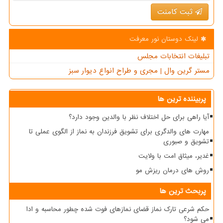
ثبت کامنت
لینک دوستان نور معرفت
تبلیغات انتخابات مجلس
مستر گرین وال | مجری و طراح انواع دیوار سبز
پربیننده ترین ها
آیا راهی برای حل اختلاف نظر با والدین وجود دارد؟
مهارت های والدگری برای تشویق فرزندان به نماز از الگوی عملی تا
تشویق و صبوری
غدیر، میثاق امت با ولایت
روش های درمان ریزش مو
پربحث ترین ها
حکم شرعی تارک نماز قضای نمازهای فوت شده چطور محاسبه و ادا
می شود؟