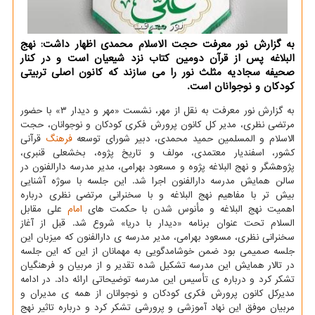
به گزارش نور معرفت حجت الاسلام محمدی اظهار داشت: نهج
البلاغه پس از قرآن دومین كتاب نزد شیعیان است و در كنار
صحیفه سجادیه مثلث نور را می سازند كه كانون اصلی تربیتی
كودكان و نوجوانان است.
به گزارش نور معرفت به نقل از مهر، نشست «مهر و دیدار ۳» با حضور
مرتضی نظری، مدیر كل كانون پرورش فكری كودكان و نوجوانان، حجت
الاسلام و المسلمین حمید محمدی، دبیر شورای توسعه
فرهنگ
قرآنی
كشور، اسفندیار معتمدی، مولف و تاریخ پژوه، بخشعلی قنبری،
پژوهشگر و نهج البلاغه پژوه و مسعود بهرامی، مدیر مدرسه دارالفنون در
سالن همایش مدرسه دارالفنون اجرا شد. این جلسه با سوژه آشنایی
بیش تر با مفاهیم نهج البلاغه و با سخنرانی مرتضی نظری درباره
اهمیت نهج البلاغه و مأنوس شدن با حكمت های
امام
علی مقابل
السلام تحت عنوان برنامه «دیدار با دریا» شروع شد. قبل از آغاز
سخنرانی نظری، مسعود بهرامی، مدیر مدرسه ی دارالفنون كه میزبان این
جلسه صمیمی بود ضمن خوشامدگویی به مهمانان از این كه این جلسه
در تالار همایش این مدرسه تشكیل شده تقدیر و از مربیان و فرهنگیان
تشكر كرد و درباره ی تأسیس این مدرسه توضیحاتی ارائه داد. در ادامه
مدیركل كانون پرورش فكری كودكان و نوجوانان از همه ی مدیران و
مربیان موفق این نهاد آموزشی و پرورشی تشكر كرد و درباره تاثیر نهج