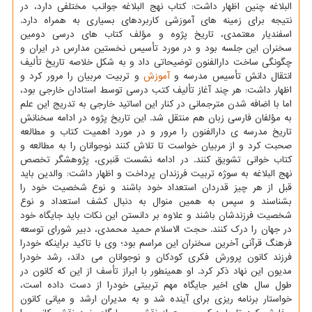
البلاغه چنین اظهار داشت: كتاب نهج البلاغه جوانب مختلفی دارد، در
نتیجه برای زمینه های آموزشی كاربردهای بسیاری به همراه دارد.
اسفندیار معتمدی، تاریخ پژوه و مؤلف كتاب های درسی دومین
سخنران این جلسه بود و در مورد تأسیس نخستین مدارس در ایران و
چگونگی ساخت دارالفنون توضیحاتی داد و به شكل خلاصه تاریخ تألیف
انتقال دانش تأسیس مدرسه و
آموزش
و تربیت مربیان را مرور كرد و
اظهار داشت: هر چند آغاز تألیف كتب درسی توسط استادان خارجی بود،
اما با اضافه شدن مترجمانی در كنار این اساتید خارجی به تدریج این علم
به مؤلفان فارسی زبان هم منتقل شد. این تاریخ پژوه در ادامه سخنانش
تاریخ مدرسه ی دارالفنون را مرور و در مورد اهمیت كتاب و مطالعه
صحبت كرد و از مربیان خواست تا تلاش كنند نوجوانان را به مطالعه و
كتاب خوانی تشویق كنند. در ادامه نشست قنبری، پژوهشگر تخصص
نهج البلاغه به سوژه تربیت فرزندان پرداخت و اظهار داشت: والدین باید
قبل از هر چیز قدردان استعداد خود باشند و نوع شخصیت خود را
بشناسند و سپس به همین منوال به دنبال كشف استعداد و نوع
شخصیت فرزندشان باشند و علاوه بر دانستن این نكات باید جایگاه خود
در جهان را درك كنند. حجت الاسلام حمید محمدی، دبیر شورای توسعه
فرهنگ قرآنی آخرین سخنران این مراسم بود؛ وی با تاكید براینكه خودرا
فرزند كانون پرورش فكری كودكان و نوجوانان می داند، رشد خودرا
مدیون این نهاد ذكر كرد. او همینطور با ابراز تأسف از این كه كانون در
طول سال های اخیر جایگاه مهم تربیتی خودرا از دست داده است،
خواستار برنامه ریزی برای آینده شد و به مدیران ارشد و میانی كانون