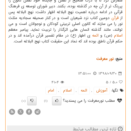
سفارش كرد تا با درك صحیح از نقش و جایگاه خود نقش كانون را
پررنگ تر از آن چه در گذشته بوده، بكنند. دبیر شورای توسعه ی فرهنگ
قرآنی در ادامه درباره اهمیت نهج البلاغه اظهار داشت: نهج البلاغه پس
از
قرآن
دومین كتاب نزد شیعیان است و در كنار صحیفه سجادیه مثلث
نور را می سازند كه كانون اصلی تربیتی كودكان و نوجوانان است و می
توانند، مانند گذشته انسان هایی اثرگذار را تربیت نماید. پیامبر معظم
اسلام
(ص) و
ائمه
ی اطهار (ع) در مقام تفسیر قرآن درآمده اند و در
حكم قرآن ناطق بوده اند كه نماد این حقیقت كتاب نهج البلاغه است.
منبع:
نور معرفت
13:51:00
1398/09/30
4104
5
/
5.0
تگها:
آموزش
,
ائمه
,
اسلام
,
امام
مطلب نورمعرفت را می پسندید؟
(0)
(1)
X
تازه ترین مطالب مرتبط