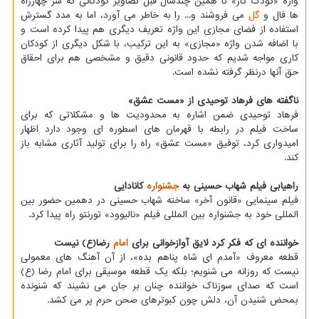
واژه «کودک کار» تا همین چندسال قبل تصاویر کودکانی که سر چهارراه
ها فال و
گل
می فروشند و... را به خاطر می آورد، اما به مدد گسترش
استفاده از فضای مجازی این واژه تعریف دیگری هم پیدا کرده است و
با اضافه شدن واژه «مجازی» به این ترکیب، با شکل دیگری از کودکان
کاری مواجه شدیم که حدود قانونی دقیق و مشخصی هم برای احقاق
حق آنها درنظر گرفته نشده است.
ناگفته های فرهاد توحیدی از «مست عشق»
فرهاد توحیدی ضمن اشاره به محدودیت ها و مشکلاتی که برای
ساخت فیلم در رابطه با قهرمان های اسطوره ای وجود دارد اظهار
امیدواری کرد، توفیق «مست عشق» راه را برای تولید آثاری مشابه باز
کند.
راهیابی فیلم شهاب حسینی به
جشنواره
کانادایی
فیلم سینمایی «قانون آخر» ساخته شهاب حسینی در دهمین حضور بین
المللی خود به جشنواره بین المللی فیلم «نالیوود» تورنتو راه پیدا کرد.
خواننده ای که فکر کرد لایق آوازخوانی برای
امام
رضا(ع) نیست
قطعه معروف «آمدم ای شاه پناهم بده»، از آن آهنگ های معمولی
نیست که روزانه می شنویم؛ بلکه یک قطعه موسیقی برای امام رضا (ع)
است که صدای سوزناک خواننده چنان بر جان می نشیند که شنونده
بمحض شنیدن آن، دلش چون کبوترهای صحن حرم پر می کشد.