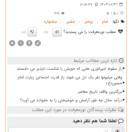
12:16:47
1403/02/31
617
5
/
5.0
تگها:
امام
,
پیامبر
,
جشن
,
جشنواره
مطلب نورمعرفت را می پسندید؟
(0)
(1)
X
تازه ترین مطالب مرتبط
راز سقوط امپراتوری هایی که خویش را شکست ناپذیر می دانستند
وقتی میلیونها نفر یک دل می شوند راز قدرت اجتماعی زیارت امام
حسین(ع)
بزرگترین واقف تاریخ معاصر
درآمد حلال چه طور آرامش و خوشبختی را به خانواده می آورد؟
نظرات بینندگان نورمعرفت در مورد این مطلب
لطفا شما هم
نظر دهید