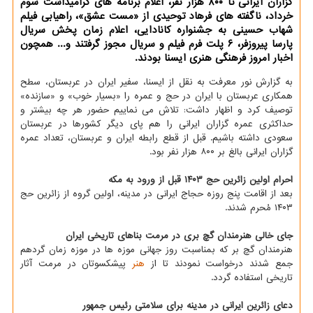
گزاران ایرانی تا ۸۰۰ هزار نفر، اعلام برنامه های گرامیداشت سوم
خرداد، ناگفته های فرهاد توحیدی از «مست عشق»، راهیابی فیلم
شهاب حسینی به جشنواره کانادایی، اعلام زمان پخش سریال
پارسا پیروزفر، ۶ پلت فرم فیلم و سریال مجوز گرفتند و... همچون
اخبار امروز فرهنگی هنری ایسنا بودند.
به گزارش نور معرفت به نقل از ایسنا، سفیر ایران در عربستان، سطح
همکاری عربستان با ایران در حج و عمره را «بسیار خوب» و «سازنده»
توصیف کرد و اظهار داشت: تلاش می نماییم حضور هر چه بیشتر و
حداکثری عمره گزاران ایرانی را هم پای دیگر کشورها در عربستان
سعودی داشته باشیم. قبل از قطع رابطه ایران و عربستان، تعداد عمره
گزاران ایرانی بالغ بر ۸۰۰ هزار نفر بود.
احرام اولین زائرین حج ۱۴۰۳ قبل از ورود به مکه
بعد از اقامت پنج روزه حجاج ایرانی در مدینه، اولین گروه از زائرین حج
۱۴۰۳ مُحرم شدند.
جای خالی هنرمندان گچ بری در مرمت بناهای تاریخی ایران
هنرمندان گچ بر که بمناسبت روز جهانی موزه ها در موزه زمان گردهم
جمع شدند درخواست نمودند تا از
هنر
پیشکسوتان در مرمت آثار
تاریخی استفاده گردد.
دعای زائرین ایرانی در مدینه برای سلامتی رئیس جمهور