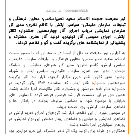
نور معرفت: حجت الاسلام سعید نصیراسلامی؛ معاون فرهنگی و
تبلیغات سازمان عقیدتی- سیاسی ارتش با کاظم نظری؛ مدیر کل
هنرهای نمایشی درباب اجرای آثار چهاردهمین جشنواره تئاتر
ارتش، اجرای عمومی آثار تولیدی، تولید آثار هنری مشترک و
پشتیبانی از نمایشنامه های برگزیده گفت و گو و تفاهم کردند.
به گزارش نور معرفت به نقل از ایسنا در جلسه ای که با حضور حجت
الاسلام سعید نصیراسلامی؛ معاون فرهنگی و تبلیغات سازمان عقیدتی-
سیاسی ارتش، کاظم نظری؛ مدیر کل هنرهای نمایشی و سیامک
موحدی؛ مدیر امور هنری سازمان عقیدتی- سیاسی ارتش و شهرام
نوشیر؛ مدیر کانون تئاتر دینی برگزار گردید، قرار شد آثار برگزیده
سیزدهمین
جشنواره
تئاتر ارتش، که اسفندماه ۱۴۰۲ برگزار گردید، در
جشنواره تئاتر فتح خرمشهر و جشنواره تئاتر مقاومت اجرا داشته باشند.
همین طور در این نشست قرار شد فرصتی فراهم گردد تا نمایش های
خیابانی با موضوع شهدا و مضامین مرتبط، بتوانند در پادگان ها و
فضاهای سازمانی ارتش، روی صحنه بروند.
در سومین مورد از این تفاهم، قرار شد گروههای اجرای تعزیه ارتش در
فضاهای نمایشی و میادین و فضاهای روباز مختص این نوع نمایش، در
روزهای سوگواری اجرا داشته باشند.
همکاری دو طرف برای تولید یک اثر فاخر مشترک، نیز جزو مواردی بود