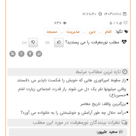
12:28:40
1403/02/01
637
5
/
2.5
تگها:
امام
,
دین
,
مدیریت
,
مسجد
مطلب نورمعرفت را می پسندید؟
(0)
(1)
X
تازه ترین مطالب مرتبط
راز سقوط امپراتوری هایی که خویش را شکست ناپذیر می دانستند
وقتی میلیونها نفر یک دل می شوند راز قدرت اجتماعی زیارت امام
حسین(ع)
بزرگترین واقف تاریخ معاصر
درآمد حلال چه طور آرامش و خوشبختی را به خانواده می آورد؟
نظرات بینندگان نورمعرفت در مورد این مطلب
سعید علیپور: