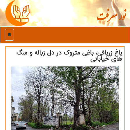
نور معرفت
منو
باغ زربافی، باغی متروک در دل زباله و سگ
های خیابانی