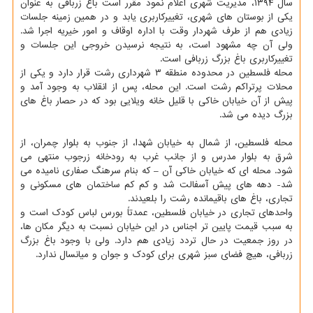
سال ۱۳۹۴، مدیریت شهری اعلام نمود مقرر است باغ زربافی به عنوان
یکی از بوستان های شهری، تغییرکاربری یابد و در همین زمینه جلسات
زیادی هم از طرف شهردار وقت با اداره اوقاف و امور خیریه اجرا شد.
ولی آن چه مشهود است، به نتیجه نرسیدن خروجی این جلسات و
تغییرکاربری باغ بزرگ زربافی است.
محله فلسطین در محدوده منطقه ۳ شهرداری رشت قرار دارد و یکی از
محلات پرتراکم رشت است. این محله، پس از انقلاب به وجود آمد و
پیش از آن خیابان خاکی با قلیل خانه ویلایی بود که در حصار باغ های
بزرگ دیده می شد.
محله فلسطین، از شمال به خیابان شهدا، از جنوب به بلوار چمران، از
شرق به بلوار مدرس و از جانب غرب به رودخانه زرجوب منتهی می
شود. محله ای که خیابان خاکی آن – که بنام سرهنگ صفاری نامیده می
شد- دهه های پیش آسفالت شد و کم کم ساختمان های مسکونی و
تجاری، باغ های باقیمانده رشت را بلعیدند.
واحدهای تجاری در خیابان فلسطین، عمدتاً بورس لباس کودک است و
به سبب قیمت پایین تر اجناس در این خیابان نسبت به دیگر مکان ها،
در روز جمعیت در حال تردد زیادی هم دارد. ولی با وجود باغ بزرگ
زربافی، هیچ فضای سبز شهری برای کودک و جوان و میانسال ندارد.