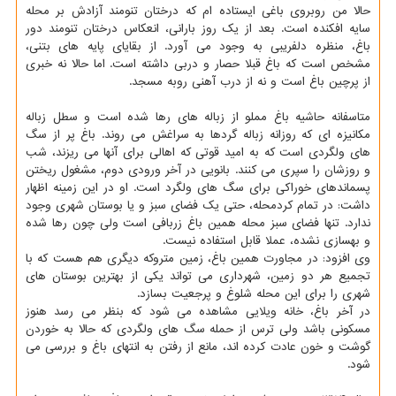
حالا من روبروی باغی ایستاده ام که درختان تنومند آزادش بر محله
سایه افکنده است. بعد از یک روز بارانی، انعکاس درختان تنومند دور
باغ، منظره دلفریبی به وجود می آورد. از بقایای پایه های بتنی،
مشخص است که باغ قبلا حصار و دربی داشته است. اما حالا نه خبری
از پرچین باغ است و نه از درب آهنی روبه مسجد.
متاسفانه حاشیه باغ مملو از زباله های رها شده است و سطل زباله
مکانیزه ای که روزانه زباله گردها به سراغش می روند. باغ پر از سگ
های ولگردی است که به امید قوتی که اهالی برای آنها می ریزند، شب
و روزشان را سپری می کنند. بانویی در آخر ورودی دوم، مشغول ریختن
پسماندهای خوراکی برای سگ های ولگرد است. او در این زمینه اظهار
داشت: در تمام کردمحله، حتی یک فضای سبز و یا بوستان شهری وجود
ندارد. تنها فضای سبز محله همین باغ زربافی است ولی چون رها شده
و بهسازی نشده، عملا قابل استفاده نیست.
وی افزود: در مجاورت همین باغ، زمین متروکه دیگری هم هست که با
تجمیع هر دو زمین، شهرداری می تواند یکی از بهترین بوستان های
شهری را برای این محله شلوغ و پرجعیت بسازد.
در آخر باغ، خانه ویلایی مشاهده می شود که بنظر می رسد هنوز
مسکونی باشد ولی ترس از حمله سگ های ولگردی که حالا به خوردن
گوشت و خون عادت کرده اند، مانع از رفتن به انتهای باغ و بررسی می
شود.