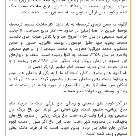
آغاز کوچه ای است که به نام زربافی نامگذاری شده است. بر روی سنگ
سردرب ورودی مسجد، سال ۱۳۵۰ به عنوان تاریخ ساخت مسجد حک
شده و کوچه پس از آن تابلویی به نام سمیعی نصب شده است.
آنگونه که مسن ترهای کردمحله به یاد دارند، کار ساخت مسجد کردمحله
توسط خیرین با اهدا زمینی در حدود ۱۰۰۰متر مربع مساحت، از جانب
ابراهیم سمیعی در سال ۱۳۵۰ شروع شد و با تلاش هیات امنای نخست
مسجد یعنی؛ سید جلیل موسویان، یوسف فالیزی، حسین و حسن
مشکین، محمد دیزانی( معروف به محمد سیمچی) و ابراهیم سمیعی
بالاخره در سال ۱۳۵۹، مسجد به انتها رسیده است. سقف و دیوارهای
این مسجد در زمان ریزش برف سنگین سال ۱۳۸۳، فرو ریخت و با
تلاش هیات امنای جدید، مسجد امام صادق باردیگر تعمیر ش.
نام کوچه های سمیعی، کافی است که ما را به یکی از خاندان های موثر
و پرنفوذ رشت یعنی خاندان سمیعی رهنمون گردد. خانواده ای که با
اسکان سرسلسله آنها یعنی «آقاسمیع» از دوره زندیه در رشت، شاهد
رشد و توسعه این خانواده تاجر هستیم.
در آخر کوچه های سمیعی و زربافی، باغ بزرگی است که هرچند بنام
«باغ زربافی» مشهور است، ولی اهالی می گویند این باغ بزرگ مال
سمیعی بود و آنرا وقف کرده است. باغ بزرگ زربافی از معدود باغ های
باقیمانده در محدوده شهر رشت است. این باغ اگر هنوز از دست انبوه
سازان جان سالم بدر برده، بدین سبب است که از طرف مالک یعنی
سمیعی وقف شده است.