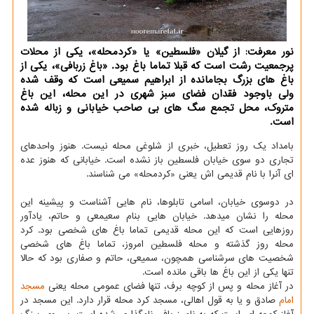
نور معرفت: از گیلان «فلسطین» یا «کردمحله»، یکی از محلات
پرجمعیت رشت است که قبلا تماما باغ بود. «باغ زربافی»، یکی از
باغ های بزرگ بجامانده از ابراهیم سمیعی است که وقف شده
ولی باوجود فقدان فضای سبز شهری در این محله، این باغ
متروک، محل تجمع سگ های بی صاحب خیابانی و زباله شده
است.
بامداد یک روز تعطیل، خبری از شلوغی محله نیست. هنوز واحدهای
تجاری دو سوی خیابان فلسطین باز نشده است. خیابانی که هنوز عده
ای آنرا با نام قدیمی اش یعنی «کردمحله» می شناسند.
در دوسوی خیابان، اسامی تابلوها، نام هایی آشناست و پیشینه این
محله را نشان میدهد. خیابان هایی بنام سعیمعی و حاتم، یادآور
روزهایی است که این محله قدیمی تماما باغ های شخصی بود. کرد
محله روز گذشته و محله فلسطین امروز، تماما باغ های شخصی
شخصیت های سرشناسی همچون، سمیعی، حاتم و صفاری بود که حالا
تنها یکی از این باغ ها باقی مانده است.
در آغاز محله و پس از کوچه برف، تنها فضای عمومی محله یعنی
مسجد
امام
صادق و یا به قول اهالی، مسجد کرد محله قرار دارد. این مسجد در