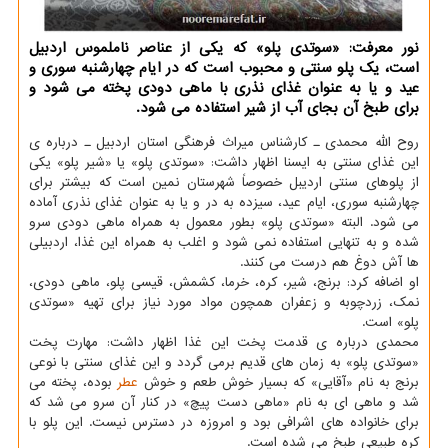
نور معرفت: «سوتدی پلو» که یکی از عناصر ناملموس اردبیل
است، یک پلو سنتی و محبوب است که در ایام چهارشنبه سوری و
عید و یا به عنوان غذای نذری با ماهی دودی پخته می شود و
برای طبخ آن بجای آب از شیر استفاده می شود.
روح الله محمدی ـ کارشناس میراث فرهنگی استان اردبیل ـ درباره ی
این غذای سنتی به ایسنا اظهار داشت: «سوتدی پلو» یا «شیر پلو» یکی
از پلوهای سنتی اردیبل خصوصاً شهرستان نمین است که بیشتر برای
چهارشنبه سوری، ایام عید، سیزده به در و یا به عنوان غذای نذری آماده
می شود. البته «سوتدی پلو» بطور معمول به همراه ماهی دودی سرو
شده و به تنهایی استفاده نمی شود و اغلب به همراه این غذا، اردبیلی
ها آش دوغ هم درست می کنند.
او اضافه کرد: برنج، شیر، کره، خرما، کشمش، قیسی پلو، ماهی دودی،
نمک، زردچوبه و زعفران همچون مواد مورد نیاز برای تهیه «سوتدی
پلو» است.
محمدی درباره ی قدمت پخت این غذا اظهار داشت: مهارت پخت
«سوتدی پلو» به زمان های قدیم برمی گردد و این غذای سنتی با نوعی
برنج به نام «آقایی» که بسیار خوش طعم و خوش
عطر
بوده، پخته می
شد و ماهی ای به نام «ماهی دست پیچ» در کنار آن سرو می شد که
برای خانواده های اشرافی بود و امروزه در دسترس نیست. این پلو با
کره طبیعی طبخ می شده است.