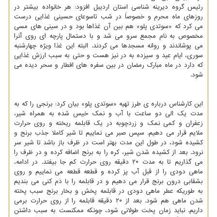
رئیس گروه دیرینه شناسی استان اردیبل افزود: هر خانواده بیشتر در
روزهای ماه محرم و خصوصاً در شب تاسوعای حسینی غذایی درست
می کرد که «سوتدی پلو» هم بین آن غذاها بود و در سینی های مسی
مخصوص به نام مجمع سرو می شد و با دستمال پارچه ای روی آنرا
می پوشاندند و روانه مسجدها می کردند. البته این غذا ویژه چهارشنبه
سوری، ایام عید و سیزده به در نیز هست و حتی به سبب ارزش غذایی
که دارد در ماه مبارک رمضان در بین سفره های افطار و سحر دیده می
شود.
این کارشناس درباره ی طرز تهیه «سوتدی پلو» بیان کرد: برنجی را که به
مدت یک الی دو ساعت با آب و نمک خیس شده به همراه شیر،
زعفران و کمی نمک و زردچوبه در یک قابلمه ریخته و روی حرارت
ملایم قرار می دهیم. سپس صبر می نماییم تا شیر کاملا جذب برنج و
کشیده شود، در طول این مدت بهتر است در ظرف باز باشد تا شیر سر
نرود. بعد از کشیده شدن شیر، کره را به برنج اضافه کرده و در ظرف را
می گذاریم تا به مدت ۲۰ دقیقه روی حرارت کم جا بیفتد. در ادامه،
ماهی دودی را از قبل آب پز کرده و قطعه قطعه می نماییم و روی
بشقابی درون برنج قرار می دهیم و در قابلمه را با دَم کنی می بندیم
به طوریکه عطر ماهی دودی در قابلمه پخش و بخار برنج سبب پخته
شدن ماهی هم شود. بعد از ۲۰ دقیقه قابلمه را از روی حرارت برمی
داریم. نباید زمان پخت طولانی شود، چونکه ممکنست به سبب داشتن