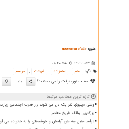
منبع:
nooremarefat.ir
08:40:55
1402/10/13
تگها:
امام
,
امامزاده
,
شهادت
,
مراسم
مطلب نورمعرفت را می پسندید؟
)
(1)
تازه ترین مطالب مرتبط
وقتی میلیونها نفر یک دل می شوند راز قدرت اجتماعی زیار
بزرگترین واقف تاریخ معاصر
درآمد حلال چه طور آرامش و خوشبختی را به خانواده می آو