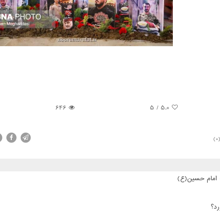
646
5
/
5.0
(0
ت امام حسین(ع)
رد؟