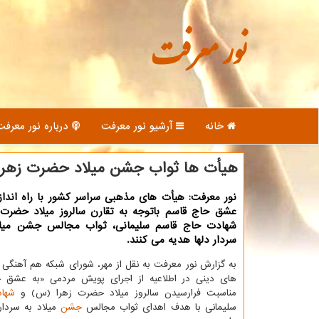
نور معرفت
خانه
آرشیو نور معرفت
درباره نور معرفت
هیأت ها ثواب جشن میلاد حضرت زهرا ر
نور معرفت: هیأت های مذهبی سراسر کشور با راه اندا
عشق حاج قاسم باتوجه به تقارن سالروز میلاد حضرت
شهادت حاج قاسم سلیمانی، ثواب مجالس جشن میلاد
سردار دلها هدیه می کنند.
به گزارش نور معرفت به نقل از مهر، شورای شبکه هم آهنگی
های دینی در اطلاعیه از اجرای پویش مردمی «به عشق ح
مناسبت فرارسیدن سالروز میلاد حضرت زهرا (س) و
شها
سلیمانی با هدف اهدای ثواب مجالس
جشن
میلاد به سردار