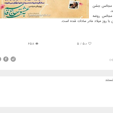
ب مجالس جشن
.
 مجالس روضه
با روز میلاد مادر سادات شده است.
658
5
/
5.0
(0
ستند