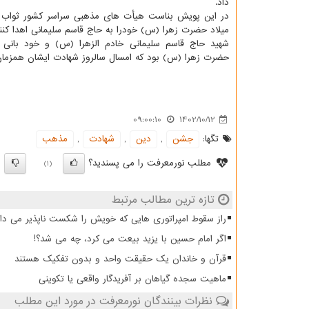
داد.
در این پویش بناست هیأت های مذهبی سراسر کشور ثوا
میلاد حضرت زهرا (س) خودرا به حاج قاسم سلیمانی اهدا کنند
شهید حاج قاسم سلیمانی خادم الزهرا (س) و خود بانی
حضرت زهرا (س) بود که امسال سالروز شهادت ایشان همزمان 
09:00:10
1402/10/12
تگها:
جشن
,
دین
,
شهادت
,
مذهب
مطلب نورمعرفت را می پسندید؟
)
(1)
تازه ترین مطالب مرتبط
راز سقوط امپراتوری هایی که خویش را شکست ناپذیر می دان
اگر امام حسین با یزید بیعت می کرد، چه می شد؟!
قرآن و خاندان یک حقیقت واحد و بدون تفکیک هستند
ماهیت سجده گیاهان بر آفریدگار واقعی یا تکوینی
نظرات بینندگان نورمعرفت در مورد این مطلب