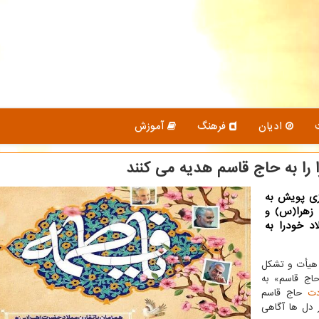
ادیان
فرهنگ
آموزش
ا به حاج قاسم هدیه می کنند
زی پویش به
 زهرا(س) و
 خودرا به
 هیأت و تشکل
اج قاسم» به
دت
حاج قاسم
 دل ها آگاهی